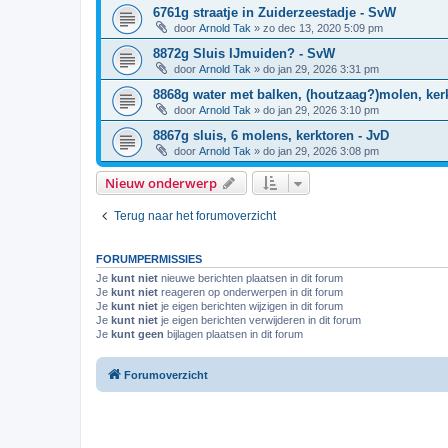
6761g straatje in Zuiderzeestadje - SvW
door
Arnold Tak
»
zo dec 13, 2020 5:09 pm
8872g Sluis IJmuiden? - SvW
door
Arnold Tak
»
do jan 29, 2026 3:31 pm
8868g water met balken, (houtzaag?)molen, ker
door
Arnold Tak
»
do jan 29, 2026 3:10 pm
8867g sluis, 6 molens, kerktoren - JvD
door
Arnold Tak
»
do jan 29, 2026 3:08 pm
Nieuw onderwerp
Terug naar het forumoverzicht
FORUMPERMISSIES
Je
kunt niet
nieuwe berichten plaatsen in dit forum
Je
kunt niet
reageren op onderwerpen in dit forum
Je
kunt niet
je eigen berichten wijzigen in dit forum
Je
kunt niet
je eigen berichten verwijderen in dit forum
Je
kunt geen
bijlagen plaatsen in dit forum
Forumoverzicht