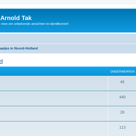
 Arnold Tak
p mee om onbekende ansichten te identificeren!
aatjes in Noord-Holland
d
ONDERWERPEN
46
440
28
113