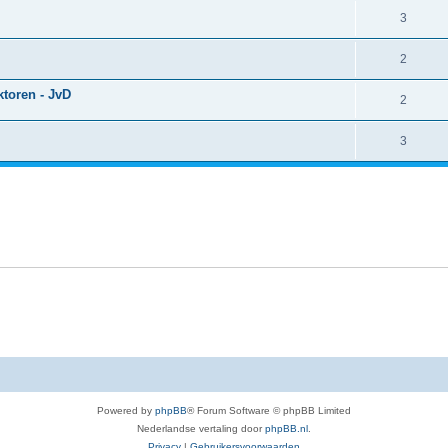
3
2
ktoren - JvD
2
3
Powered by
phpBB
® Forum Software © phpBB Limited
Nederlandse vertaling door
phpBB.nl
.
Privacy
|
Gebruikersvoorwaarden