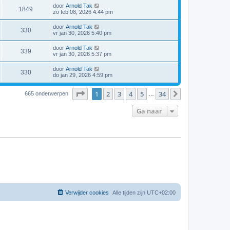
door
Arnold Tak
1849
zo feb 08, 2026 4:44 pm
door
Arnold Tak
330
vr jan 30, 2026 5:40 pm
door
Arnold Tak
339
vr jan 30, 2026 5:37 pm
door
Arnold Tak
330
do jan 29, 2026 4:59 pm
Pagina
1
van
34
1
2
3
4
5
34
Volgende
665 onderwerpen
…
Ga naar
Verwijder cookies
Alle tijden zijn
UTC+02:00