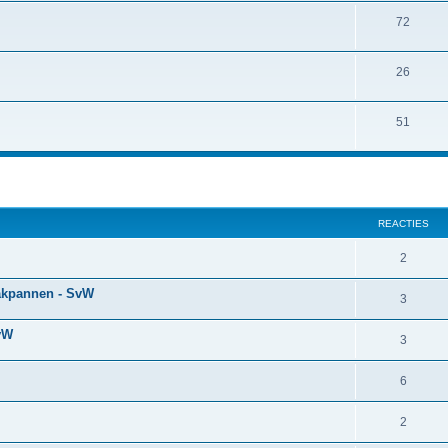
72
26
51
REACTIES
2
akpannen - SvW
3
vW
3
6
2