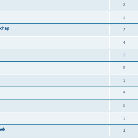
2
2
schap
2
4
2
5
3
5
5
3
hek
4