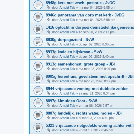
8948g kerk met wsch. pastorie - JvDG
door
Arnold Tak
»
ma mei 04, 2026 6:05 pm
8946g panorama van dorp met kerk - JvDG
door
Arnold Tak
»
ma mei 04, 2026 5:58 pm
1416 optocht in dorpse/kleinstedelijke gemeen
door
Arnold Tak
»
zo sep 20, 2009 2:17 pm
8930g dorpsgezicht - SvW
door
Arnold Tak
»
do apr 02, 2026 8:36 pm
8933g kade en hijskraan - SvW
door
Arnold Tak
»
do apr 02, 2026 8:40 pm
8913g samenkomst, grote groep - JBI
door
Arnold Tak
»
ma mar 23, 2026 9:07 pm
8905g herenhuis, gevelsteen met opschrift - JBI
door
Arnold Tak
»
ma mar 23, 2026 8:17 pm
8944 vrijstaande woning met dubbele zolder
door
Arnold Tak
»
za mar 21, 2026 8:34 pm
8897g IJmuiden Oost - SvW
door
Arnold Tak
»
vr mar 06, 2026 2:57 pm
8887g landelijk, rechts water, molen - JBI
door
Arnold Tak
»
di mar 03, 2026 6:49 pm
5321 vrijstaande rietgedekte woning achter wit 
door
Arnold Tak
»
vr okt 13, 2017 8:46 pm