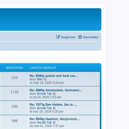
Registreer
Aanmelden
BERICHTEN
LAATSTE BERICHT
Re: 8590g gracht met heel vee…
210
B
door
Wim
e
vr mar 14, 2025 9:24 pm
k
i
Re: 8989g Amsterdam, Suriname…
1729
j
B
door
Arnold Tak
k
e
vr jul 24, 2026 2:53 pm
l
k
a
i
Re: 7977g Den Helder, Jan in …
130
a
j
B
door
Arnold Tak
t
k
e
di mar 19, 2024 5:25 pm
s
l
k
t
a
i
Re: 8949g Haarlem, Verspronck…
e
598
a
j
B
door
Arnold Tak
b
t
k
e
do mei 21, 2026 7:37 pm
e
s
l
k