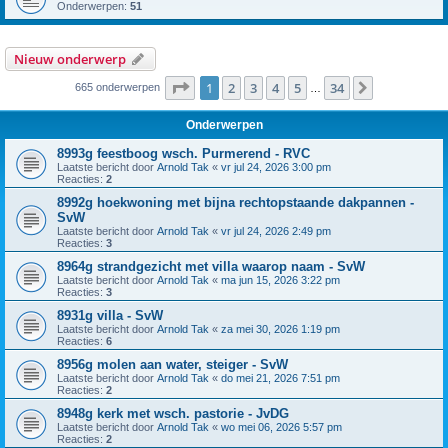
Onderwerpen:
51
Nieuw onderwerp
Pagina
1
van
34
1
2
3
4
5
34
Volgende
665 onderwerpen
…
Onderwerpen
8993g feestboog wsch. Purmerend - RVC
Laatste bericht door
Arnold Tak
«
vr jul 24, 2026 3:00 pm
Reacties:
2
8992g hoekwoning met bijna rechtopstaande dakpannen -
SvW
Laatste bericht door
Arnold Tak
«
vr jul 24, 2026 2:49 pm
Reacties:
3
8964g strandgezicht met villa waarop naam - SvW
Laatste bericht door
Arnold Tak
«
ma jun 15, 2026 3:22 pm
Reacties:
3
8931g villa - SvW
Laatste bericht door
Arnold Tak
«
za mei 30, 2026 1:19 pm
Reacties:
6
8956g molen aan water, steiger - SvW
Laatste bericht door
Arnold Tak
«
do mei 21, 2026 7:51 pm
Reacties:
2
8948g kerk met wsch. pastorie - JvDG
Laatste bericht door
Arnold Tak
«
wo mei 06, 2026 5:57 pm
Reacties:
2