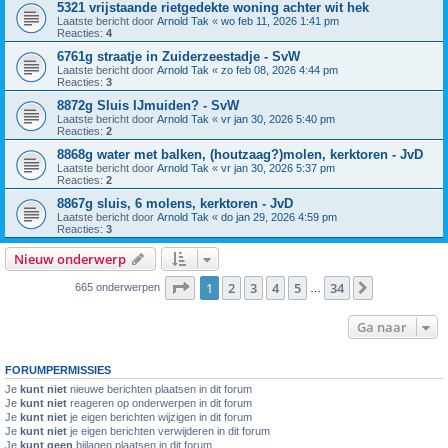
5321 vrijstaande rietgedekte woning achter wit hek
Laatste bericht door
Arnold Tak
«
wo feb 11, 2026 1:41 pm
Reacties:
4
6761g straatje in Zuiderzeestadje - SvW
Laatste bericht door
Arnold Tak
«
zo feb 08, 2026 4:44 pm
Reacties:
3
8872g Sluis IJmuiden? - SvW
Laatste bericht door
Arnold Tak
«
vr jan 30, 2026 5:40 pm
Reacties:
2
8868g water met balken, (houtzaag?)molen, kerktoren - JvD
Laatste bericht door
Arnold Tak
«
vr jan 30, 2026 5:37 pm
Reacties:
2
8867g sluis, 6 molens, kerktoren - JvD
Laatste bericht door
Arnold Tak
«
do jan 29, 2026 4:59 pm
Reacties:
3
Nieuw onderwerp
Pagina
1
van
34
1
2
3
4
5
34
Volgende
665 onderwerpen
…
Ga naar
FORUMPERMISSIES
Je
kunt niet
nieuwe berichten plaatsen in dit forum
Je
kunt niet
reageren op onderwerpen in dit forum
Je
kunt niet
je eigen berichten wijzigen in dit forum
Je
kunt niet
je eigen berichten verwijderen in dit forum
Je
kunt geen
bijlagen plaatsen in dit forum