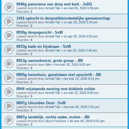
8946g panorama van dorp met kerk - JvDG
Laatste bericht door
Arnold Tak
«
wo mei 06, 2026 5:56 pm
Reacties:
2
1416 optocht in dorpse/kleinstedelijke gemeenschap
Laatste bericht door
Arnold Tak
«
zo apr 26, 2026 5:34 pm
Reacties:
2
8930g dorpsgezicht - SvW
Laatste bericht door
Arnold Tak
«
zo apr 05, 2026 5:05 pm
Reacties:
4
8933g kade en hijskraan - SvW
Laatste bericht door
Arnold Tak
«
vr apr 03, 2026 2:46 pm
Reacties:
2
8913g samenkomst, grote groep - JBI
Laatste bericht door
Wim
«
ma mar 30, 2026 9:02 pm
Reacties:
5
8905g herenhuis, gevelsteen met opschrift - JBI
Laatste bericht door
Arnold Tak
«
ma mar 23, 2026 8:41 pm
Reacties:
3
8944 vrijstaande woning met dubbele zolder
Laatste bericht door
Arnold Tak
«
zo mar 22, 2026 8:00 pm
Reacties:
5
8897g IJmuiden Oost - SvW
Laatste bericht door
Arnold Tak
«
ma mar 09, 2026 2:01 pm
Reacties:
5
8887g landelijk, rechts water, molen - JBI
Laatste bericht door
Sicco Fockens
«
do mar 05, 2026 6:01 pm
Reacties:
3