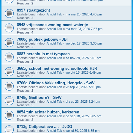
Reacties:
2
8957 straatgezicht
Laatste bericht door
Arnold Tak
«
ma mei 25, 2026 4:46 pm
Reacties:
2
8948 vrijstaande woning naast watertje
Laatste bericht door
Arnold Tak
«
ma mar 23, 2026 7:57 pm
Reacties:
4
7000g publiek gebouw - JBI
Laatste bericht door
Arnold Tak
«
wo dec 17, 2025 3:30 pm
Reacties:
2
8883 herenhuis met tympaan
Laatste bericht door
Arnold Tak
«
za nov 29, 2025 8:51 pm
Reacties:
2
3665g school met woning schoolhoofd HJR
Laatste bericht door
Arnold Tak
«
wo okt 15, 2025 6:49 pm
Reacties:
3
8766g Offringa Vakkleding, Hengelo - SvW
Laatste bericht door
Arnold Tak
«
vr sep 26, 2025 5:15 pm
Reacties:
2
8748g Giethoorn? - SvW
Laatste bericht door
Arnold Tak
«
di sep 23, 2025 8:24 pm
Reacties:
5
8854 tuin achter huizen, kerktoren
Laatste bericht door
Arnold Tak
«
do sep 18, 2025 6:05 pm
Reacties:
2
8713g Coöperatieve .... - JvDG
Laatste bericht door
Arnold Tak
«
wo jul 30, 2025 6:35 pm