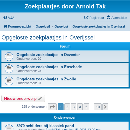
Zoekplaatjes door Arnold Tak
V&A
Registreer
Aanmelden
Forumoverzicht
Opgelost!
Opgelost
Opgeloste zoekplaatjes in Overijssel
Opgeloste zoekplaatjes in Overijssel
Forum
Opgeloste zoekplaatjes in Deventer
Onderwerpen:
20
Opgeloste zoekplaatjes in Enschede
Onderwerpen:
23
Opgeloste zoekplaatjes in Zwolle
Onderwerpen:
37
Nieuw onderwerp
Pagina
1
van
10
1
2
3
4
5
10
Volgende
198 onderwerpen
…
Onderwerpen
8970 schilders bij klassiek pand
Laatste bericht door
Arnold Tak
«
ma jun 15, 2026 12:09 pm