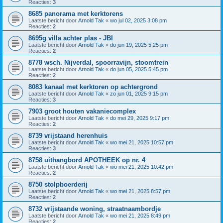
Reacties:
3
8685 panorama met kerktorens
Laatste bericht door
Arnold Tak
«
wo jul 02, 2025 3:08 pm
Reacties:
2
8695g villa achter plas - JBI
Laatste bericht door
Arnold Tak
«
do jun 19, 2025 5:25 pm
Reacties:
2
8778 wsch. Nijverdal, spoorravijn, stoomtrein
Laatste bericht door
Arnold Tak
«
do jun 05, 2025 5:45 pm
Reacties:
2
8083 kanaal met kerktoren op achtergrond
Laatste bericht door
Arnold Tak
«
zo jun 01, 2025 9:15 pm
Reacties:
3
7903 groot houten vakaniecomplex
Laatste bericht door
Arnold Tak
«
do mei 29, 2025 9:17 pm
Reacties:
2
8739 vrijstaand herenhuis
Laatste bericht door
Arnold Tak
«
wo mei 21, 2025 10:57 pm
Reacties:
3
8758 uithangbord APOTHEEK op nr. 4
Laatste bericht door
Arnold Tak
«
wo mei 21, 2025 10:42 pm
Reacties:
2
8750 stolpboerderij
Laatste bericht door
Arnold Tak
«
wo mei 21, 2025 8:57 pm
Reacties:
2
8732 vrijstaande woning, straatnaambordje
Laatste bericht door
Arnold Tak
«
wo mei 21, 2025 8:49 pm
Reacties:
2