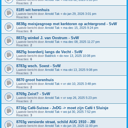
Reacties:
2
8185 wit herenhuis
Laatste bericht door
Arnold Tak
«
do jan 29, 2026 3:01 pm
Reacties:
4
8838g meisjesgroep met kerktoren op achtergrond - SvW
Laatste bericht door
Arnold Tak
«
ma dec 15, 2025 9:24 pm
Reacties:
8
8837g winkel J. van Oostrum - SvW
Laatste bericht door
Arnold Tak
«
ma dec 08, 2025 11:27 pm
Reacties:
2
8825g boerderij langs de Vecht - SvW
Laatste bericht door
Baldrick
«
do nov 13, 2025 10:08 pm
Reacties:
6
8783g wsch. Soest - SvW
Laatste bericht door
Arnold Tak
«
ma okt 13, 2025 9:08 pm
Reacties:
3
8870 groot herenhuis
Laatste bericht door
Arnold Tak
«
vr okt 10, 2025 3:48 pm
Reacties:
2
8769g Zeist? - SvW
Laatste bericht door
Arnold Tak
«
vr sep 26, 2025 5:23 pm
Reacties:
2
8716g Café-Suisse - JvDG -> moet zijn Café t Sluisje
Laatste bericht door
Arnold Tak
«
wo jul 30, 2025 7:52 pm
Reacties:
3
8703g versierde straat, schild AUG 1910 - JBI
Laatste bericht door
Arnold Tak
«
do jun 19, 2025 11:00 pm