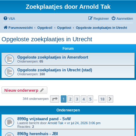
Zoekplaatjes door Arnold Tak
V&A
Registreer
Aanmelden
Forumoverzicht
Opgelost!
Opgelost
Opgeloste zoekplaatjes in Utrecht
Opgeloste zoekplaatjes in Utrecht
Forum
Opgeloste zoekplaatjes in Amersfoort
Onderwerpen:
65
Opgeloste zoekplaatjes in Utrecht (stad)
Onderwerpen:
160
Nieuw onderwerp
Pagina
1
van
18
1
2
3
4
5
18
Volgende
344 onderwerpen
…
Onderwerpen
8990g vrijstaand pand - SvW
Laatste bericht door
Arnold Tak
«
vr jul 24, 2026 3:06 pm
Reacties:
2
8969g herenhuis - JBI