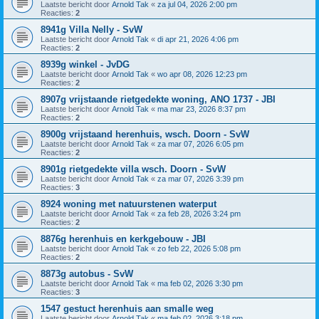
Laatste bericht door
Arnold Tak
«
za jul 04, 2026 2:00 pm
Reacties:
2
8941g Villa Nelly - SvW
Laatste bericht door
Arnold Tak
«
di apr 21, 2026 4:06 pm
Reacties:
2
8939g winkel - JvDG
Laatste bericht door
Arnold Tak
«
wo apr 08, 2026 12:23 pm
Reacties:
2
8907g vrijstaande rietgedekte woning, ANO 1737 - JBI
Laatste bericht door
Arnold Tak
«
ma mar 23, 2026 8:37 pm
Reacties:
2
8900g vrijstaand herenhuis, wsch. Doorn - SvW
Laatste bericht door
Arnold Tak
«
za mar 07, 2026 6:05 pm
Reacties:
2
8901g rietgedekte villa wsch. Doorn - SvW
Laatste bericht door
Arnold Tak
«
za mar 07, 2026 3:39 pm
Reacties:
3
8924 woning met natuurstenen waterput
Laatste bericht door
Arnold Tak
«
za feb 28, 2026 3:24 pm
Reacties:
2
8876g herenhuis en kerkgebouw - JBI
Laatste bericht door
Arnold Tak
«
zo feb 22, 2026 5:08 pm
Reacties:
2
8873g autobus - SvW
Laatste bericht door
Arnold Tak
«
ma feb 02, 2026 3:30 pm
Reacties:
3
1547 gestuct herenhuis aan smalle weg
Laatste bericht door
Arnold Tak
«
ma feb 02, 2026 3:18 pm