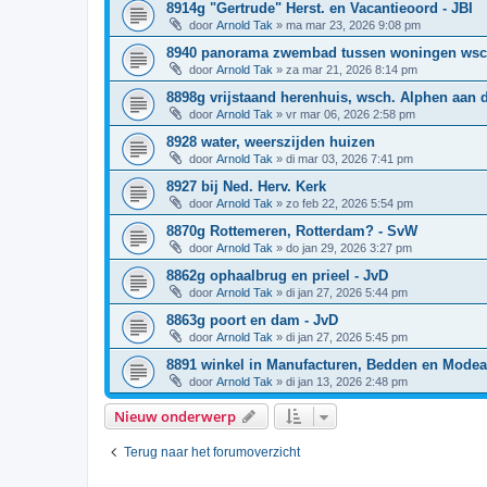
8914g "Gertrude" Herst. en Vacantieoord - JBI
door
Arnold Tak
»
ma mar 23, 2026 9:08 pm
8940 panorama zwembad tussen woningen wsc
door
Arnold Tak
»
za mar 21, 2026 8:14 pm
8898g vrijstaand herenhuis, wsch. Alphen aan 
door
Arnold Tak
»
vr mar 06, 2026 2:58 pm
8928 water, weerszijden huizen
door
Arnold Tak
»
di mar 03, 2026 7:41 pm
8927 bij Ned. Herv. Kerk
door
Arnold Tak
»
zo feb 22, 2026 5:54 pm
8870g Rottemeren, Rotterdam? - SvW
door
Arnold Tak
»
do jan 29, 2026 3:27 pm
8862g ophaalbrug en prieel - JvD
door
Arnold Tak
»
di jan 27, 2026 5:44 pm
8863g poort en dam - JvD
door
Arnold Tak
»
di jan 27, 2026 5:45 pm
8891 winkel in Manufacturen, Bedden en Modea
door
Arnold Tak
»
di jan 13, 2026 2:48 pm
Nieuw onderwerp
Terug naar het forumoverzicht