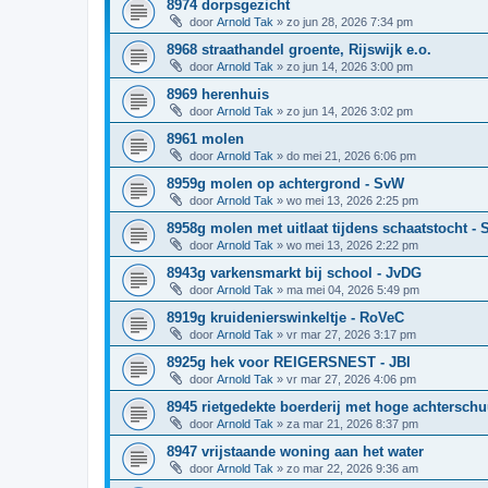
8974 dorpsgezicht
door
Arnold Tak
»
zo jun 28, 2026 7:34 pm
8968 straathandel groente, Rijswijk e.o.
door
Arnold Tak
»
zo jun 14, 2026 3:00 pm
8969 herenhuis
door
Arnold Tak
»
zo jun 14, 2026 3:02 pm
8961 molen
door
Arnold Tak
»
do mei 21, 2026 6:06 pm
8959g molen op achtergrond - SvW
door
Arnold Tak
»
wo mei 13, 2026 2:25 pm
8958g molen met uitlaat tijdens schaatstocht -
door
Arnold Tak
»
wo mei 13, 2026 2:22 pm
8943g varkensmarkt bij school - JvDG
door
Arnold Tak
»
ma mei 04, 2026 5:49 pm
8919g kruidenierswinkeltje - RoVeC
door
Arnold Tak
»
vr mar 27, 2026 3:17 pm
8925g hek voor REIGERSNEST - JBI
door
Arnold Tak
»
vr mar 27, 2026 4:06 pm
8945 rietgedekte boerderij met hoge achterschu
door
Arnold Tak
»
za mar 21, 2026 8:37 pm
8947 vrijstaande woning aan het water
door
Arnold Tak
»
zo mar 22, 2026 9:36 am