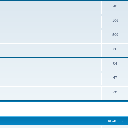
40
106
509
26
64
47
28
REACTIES