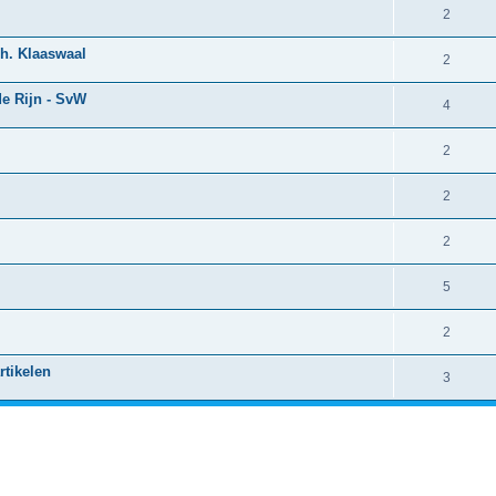
2
h. Klaaswaal
2
de Rijn - SvW
4
2
2
2
5
2
rtikelen
3