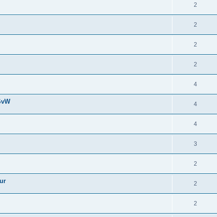
2
2
2
2
4
 SvW
4
4
3
2
ur
2
2