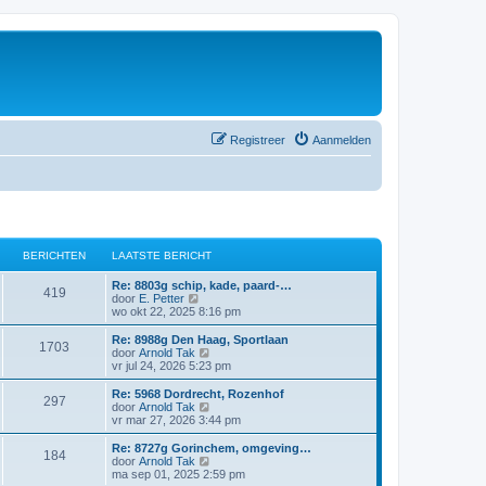
Registreer
Aanmelden
BERICHTEN
LAATSTE BERICHT
Re: 8803g schip, kade, paard-…
419
B
door
E. Petter
e
wo okt 22, 2025 8:16 pm
k
i
Re: 8988g Den Haag, Sportlaan
1703
j
B
door
Arnold Tak
k
e
vr jul 24, 2026 5:23 pm
l
k
a
i
Re: 5968 Dordrecht, Rozenhof
297
a
j
B
door
Arnold Tak
t
k
e
vr mar 27, 2026 3:44 pm
s
l
k
t
a
i
Re: 8727g Gorinchem, omgeving…
e
184
a
j
B
door
Arnold Tak
b
t
k
e
ma sep 01, 2025 2:59 pm
e
s
l
k