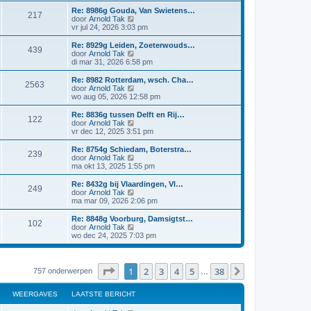
r
t
a
i
Re: 8986g Gouda, Van Swietens…
i
e
217
a
j
B
door
Arnold Tak
c
b
t
k
e
vr jul 24, 2026 3:03 pm
h
e
s
l
k
t
r
t
a
i
Re: 8929g Leiden, Zoeterwouds…
i
e
439
a
j
B
door
Arnold Tak
c
b
t
k
e
di mar 31, 2026 6:58 pm
h
e
s
l
k
t
r
t
a
i
Re: 8982 Rotterdam, wsch. Cha…
i
e
2563
a
j
B
door
Arnold Tak
c
b
t
k
e
wo aug 05, 2026 12:58 pm
h
e
s
l
k
t
r
t
a
i
Re: 8836g tussen Delft en Rij…
i
e
122
a
j
B
door
Arnold Tak
c
b
t
k
e
vr dec 12, 2025 3:51 pm
h
e
s
l
k
t
r
t
a
i
Re: 8754g Schiedam, Boterstra…
i
e
239
a
j
B
door
Arnold Tak
c
b
t
k
e
ma okt 13, 2025 1:55 pm
h
e
s
l
k
t
r
t
a
i
Re: 8432g bij Vlaardingen, Vl…
i
e
249
a
j
B
door
Arnold Tak
c
b
t
k
e
ma mar 09, 2026 2:06 pm
h
e
s
l
k
t
r
t
a
i
Re: 8848g Voorburg, Damsigtst…
i
e
102
a
j
B
door
Arnold Tak
c
b
t
k
e
wo dec 24, 2025 7:03 pm
h
e
s
l
k
t
r
t
a
i
i
e
a
j
c
b
t
k
Pagina
1
van
38
1
2
3
4
5
38
Volgende
757 onderwerpen
…
h
e
s
l
t
r
t
a
i
e
a
WEERGAVES
LAATSTE BERICHT
c
b
t
h
e
s