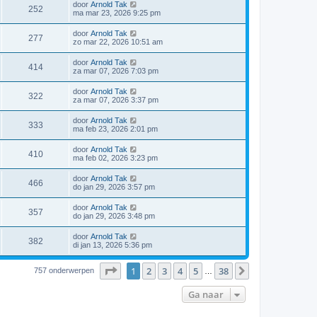
door
Arnold Tak
252
ma mar 23, 2026 9:25 pm
door
Arnold Tak
277
zo mar 22, 2026 10:51 am
door
Arnold Tak
414
za mar 07, 2026 7:03 pm
door
Arnold Tak
322
za mar 07, 2026 3:37 pm
door
Arnold Tak
333
ma feb 23, 2026 2:01 pm
door
Arnold Tak
410
ma feb 02, 2026 3:23 pm
door
Arnold Tak
466
do jan 29, 2026 3:57 pm
door
Arnold Tak
357
do jan 29, 2026 3:48 pm
door
Arnold Tak
382
di jan 13, 2026 5:36 pm
Pagina
1
van
38
1
2
3
4
5
38
Volgende
757 onderwerpen
…
Ga naar