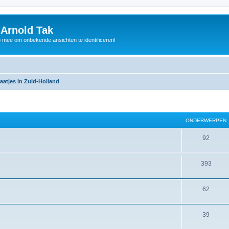
 Arnold Tak
p mee om onbekende ansichten te identificeren!
aatjes in Zuid-Holland
ONDERWERPEN
92
393
62
39