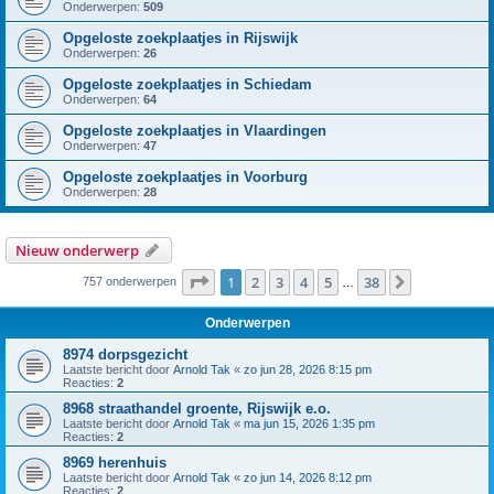
Onderwerpen:
509
Opgeloste zoekplaatjes in Rijswijk
Onderwerpen:
26
Opgeloste zoekplaatjes in Schiedam
Onderwerpen:
64
Opgeloste zoekplaatjes in Vlaardingen
Onderwerpen:
47
Opgeloste zoekplaatjes in Voorburg
Onderwerpen:
28
Nieuw onderwerp
Pagina
1
van
38
1
2
3
4
5
38
Volgende
757 onderwerpen
…
Onderwerpen
8974 dorpsgezicht
Laatste bericht door
Arnold Tak
«
zo jun 28, 2026 8:15 pm
Reacties:
2
8968 straathandel groente, Rijswijk e.o.
Laatste bericht door
Arnold Tak
«
ma jun 15, 2026 1:35 pm
Reacties:
2
8969 herenhuis
Laatste bericht door
Arnold Tak
«
zo jun 14, 2026 8:12 pm
Reacties:
2