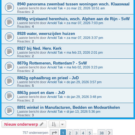
8940 panorama zwembad tussen woningen wsch. Klaaswaal
Laatste bericht door
Arnold Tak
«
zo mar 22, 2026 10:51 am
Reacties:
2
8898g vrijstaand herenhuis, wsch. Alphen aan de Rijn - SvW
Laatste bericht door
Arnold Tak
«
za mar 07, 2026 7:03 pm
Reacties:
4
8928 water, weerszijden huizen
Laatste bericht door
Arnold Tak
«
za mar 07, 2026 3:37 pm
Reacties:
2
8927 bij Ned. Herv. Kerk
Laatste bericht door
Arnold Tak
«
ma feb 23, 2026 2:01 pm
Reacties:
2
8870g Rottemeren, Rotterdam? - SvW
Laatste bericht door
Arnold Tak
«
ma feb 02, 2026 3:23 pm
Reacties:
2
8862g ophaalbrug en prieel - JvD
Laatste bericht door
Arnold Tak
«
do jan 29, 2026 3:57 pm
Reacties:
5
8863g poort en dam - JvD
Laatste bericht door
Arnold Tak
«
do jan 29, 2026 3:48 pm
Reacties:
2
8891 winkel in Manufacturen, Bedden en Modeartikelen
Laatste bericht door
Arnold Tak
«
di jan 13, 2026 5:36 pm
Reacties:
3
Nieuw onderwerp
Pagina
1
van
38
1
2
3
4
5
38
Volgende
757 onderwerpen
…