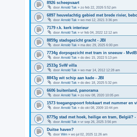
8926 scheepvaart
door
Arnold Tak
»
zo feb 22, 2026 5:52 pm
6897 heuvelachtig gebied met brede rivier, be
door
Arnold Tak
»
wo mei 12, 2021 3:36 pm
7179 r.k. kerk interieur
door
Arnold Tak
»
vr feb 04, 2022 12:12 am
8859g stadsgezicht gracht - JBI
door
Arnold Tak
»
ma dec 29, 2025 6:00 pm
7734g dorpsgezicht met tram in sneeuw - MvdB
door
Arnold Tak
»
do dec 15, 2022 5:13 pm
2533g SvW villa
door
Arnold Tak
»
wo mar 14, 2012 12:28 am
8843g wit schip aan kade - JBI
door
Arnold Tak
»
do dec 18, 2025 5:32 pm
6606 buitenland, panorama
door
Arnold Tak
»
zo nov 08, 2020 10:05 pm
1573 toegangspoort fotokaart met nummer en v
door
Arnold Tak
»
do okt 08, 2009 10:44 pm
8775g stad met hoek, heilige en tram, België? 
door
Arnold Tak
»
vr sep 26, 2025 3:56 pm
Duitse haven?
door
Wim
»
wo jul 02, 2025 11:26 am