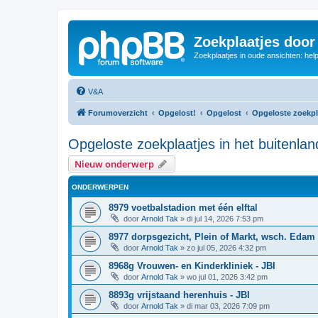
Zoekplaatjes door
Zoekplaatjes in oude ansichten: hel
V&A
Forumoverzicht
Opgelost!
Opgelost
Opgeloste zoekpla
Opgeloste zoekplaatjes in het buitenlan
Nieuw onderwerp
ONDERWERPEN
8979 voetbalstadion met één elftal
door
Arnold Tak
»
di jul 14, 2026 7:53 pm
8977 dorpsgezicht, Plein of Markt, wsch. Edam
door
Arnold Tak
»
zo jul 05, 2026 4:32 pm
8968g Vrouwen- en Kinderkliniek - JBI
door
Arnold Tak
»
wo jul 01, 2026 3:42 pm
8893g vrijstaand herenhuis - JBI
door
Arnold Tak
»
di mar 03, 2026 7:09 pm