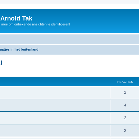
 Arnold Tak
p mee om onbekende ansichten te identificeren!
atjes in het buitenland
d
REACTIES
2
4
2
2