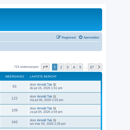
Registreer
Aanmelden
Pagina
1
van
37
1
2
3
4
5
37
Volgende
724 onderwerpen
…
WEERGAVES
LAATSTE BERICHT
door
Arnold Tak
93
do jul 16, 2026 1:51 pm
door
Arnold Tak
122
ma jul 06, 2026 2:03 pm
door
Arnold Tak
109
za jul 04, 2026 2:04 pm
door
Arnold Tak
345
wo mar 04, 2026 2:28 pm