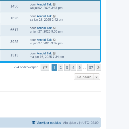
door
Arnold Tak
1456
wo jul 02, 2025 3:37 pm
door
Arnold Tak
1626
za jun 28, 2025 2:42 pm
door
Arnold Tak
6517
vr jun 27, 2025 9:36 pm
door
Arnold Tak
3925
vr jun 27, 2025 9:02 pm
door
Arnold Tak
1313
ma jun 16, 2025 7:34 pm
Pagina
1
van
37
1
2
3
4
5
37
Volgende
724 onderwerpen
…
Ga naar
Verwijder cookies
Alle tijden zijn
UTC+02:00