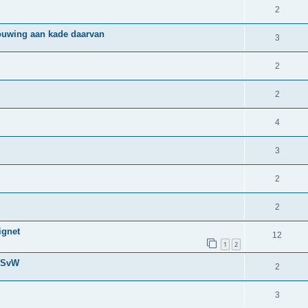
2
bouwing aan kade daarvan
3
2
2
4
3
2
2
ignet
12
1
2
- SvW
2
3