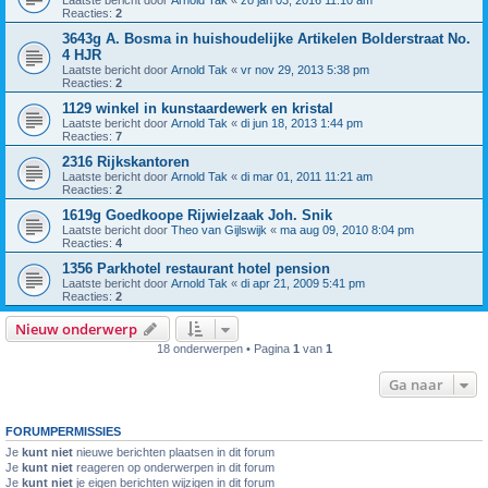
Laatste bericht door
Arnold Tak
«
zo jan 03, 2016 11:10 am
Reacties:
2
3643g A. Bosma in huishoudelijke Artikelen Bolderstraat No.
4 HJR
Laatste bericht door
Arnold Tak
«
vr nov 29, 2013 5:38 pm
Reacties:
2
1129 winkel in kunstaardewerk en kristal
Laatste bericht door
Arnold Tak
«
di jun 18, 2013 1:44 pm
Reacties:
7
2316 Rijkskantoren
Laatste bericht door
Arnold Tak
«
di mar 01, 2011 11:21 am
Reacties:
2
1619g Goedkoope Rijwielzaak Joh. Snik
Laatste bericht door
Theo van Gijlswijk
«
ma aug 09, 2010 8:04 pm
Reacties:
4
1356 Parkhotel restaurant hotel pension
Laatste bericht door
Arnold Tak
«
di apr 21, 2009 5:41 pm
Reacties:
2
Nieuw onderwerp
18 onderwerpen • Pagina
1
van
1
Ga naar
FORUMPERMISSIES
Je
kunt niet
nieuwe berichten plaatsen in dit forum
Je
kunt niet
reageren op onderwerpen in dit forum
Je
kunt niet
je eigen berichten wijzigen in dit forum