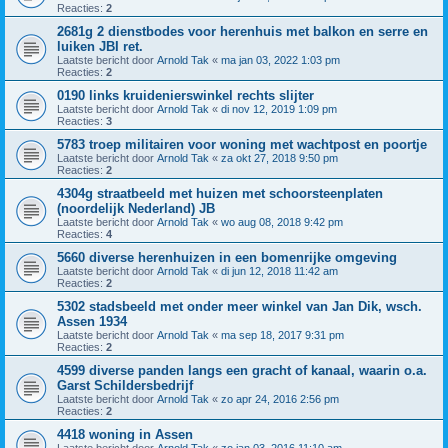
Reacties:
2
2681g 2 dienstbodes voor herenhuis met balkon en serre en
luiken JBI ret.
Laatste bericht door
Arnold Tak
«
ma jan 03, 2022 1:03 pm
Reacties:
2
0190 links kruidenierswinkel rechts slijter
Laatste bericht door
Arnold Tak
«
di nov 12, 2019 1:09 pm
Reacties:
3
5783 troep militairen voor woning met wachtpost en poortje
Laatste bericht door
Arnold Tak
«
za okt 27, 2018 9:50 pm
Reacties:
2
4304g straatbeeld met huizen met schoorsteenplaten
(noordelijk Nederland) JB
Laatste bericht door
Arnold Tak
«
wo aug 08, 2018 9:42 pm
Reacties:
4
5660 diverse herenhuizen in een bomenrijke omgeving
Laatste bericht door
Arnold Tak
«
di jun 12, 2018 11:42 am
Reacties:
2
5302 stadsbeeld met onder meer winkel van Jan Dik, wsch.
Assen 1934
Laatste bericht door
Arnold Tak
«
ma sep 18, 2017 9:31 pm
Reacties:
2
4599 diverse panden langs een gracht of kanaal, waarin o.a.
Garst Schildersbedrijf
Laatste bericht door
Arnold Tak
«
zo apr 24, 2016 2:56 pm
Reacties:
2
4418 woning in Assen