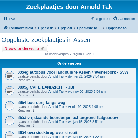
Zoekplaatjes door Arnold Tak
V&A
Registreer
Aanmelden
Forumoverzicht
Opgelost!
Opgelost
Opgeloste zoekplaatjes in Drenthe
Opgeloste zoekplaatjes in Assen
Opgeloste zoekplaatjes in Assen
Nieuw onderwerp
18 onderwerpen • Pagina
1
van
1
Onderwerpen
8954g autobus voor landhuis te Assen / Westerbork - SvW
Laatste bericht door
Arnold Tak
«
do mei 21, 2026 7:54 pm
Reacties:
2
8809g CAFE LANDZICHT - JBI
Laatste bericht door
Arnold Tak
«
wo nov 05, 2025 2:56 pm
Reacties:
2
8864 boerderij langs weg
Laatste bericht door
Arnold Tak
«
vr okt 10, 2025 4:08 pm
Reacties:
2
8653 vrijstaande boerderijen achtergrond flatgebouw
Laatste bericht door
Arnold Tak
«
wo jan 15, 2025 8:51 pm
Reacties:
3
8654 oversteekbrug over circuit
Laatste bericht door
Arnold Tak
«
wo jan 15, 2025 1:22 pm