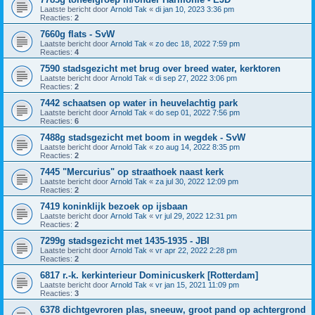
Laatste bericht door
Arnold Tak
«
di jan 10, 2023 3:36 pm
Reacties:
2
7660g flats - SvW
Laatste bericht door
Arnold Tak
«
zo dec 18, 2022 7:59 pm
Reacties:
4
7590 stadsgezicht met brug over breed water, kerktoren
Laatste bericht door
Arnold Tak
«
di sep 27, 2022 3:06 pm
Reacties:
2
7442 schaatsen op water in heuvelachtig park
Laatste bericht door
Arnold Tak
«
do sep 01, 2022 7:56 pm
Reacties:
6
7488g stadsgezicht met boom in wegdek - SvW
Laatste bericht door
Arnold Tak
«
zo aug 14, 2022 8:35 pm
Reacties:
2
7445 "Mercurius" op straathoek naast kerk
Laatste bericht door
Arnold Tak
«
za jul 30, 2022 12:09 pm
Reacties:
2
7419 koninklijk bezoek op ijsbaan
Laatste bericht door
Arnold Tak
«
vr jul 29, 2022 12:31 pm
Reacties:
2
7299g stadsgezicht met 1435-1935 - JBI
Laatste bericht door
Arnold Tak
«
vr apr 22, 2022 2:28 pm
Reacties:
2
6817 r.-k. kerkinterieur Dominicuskerk [Rotterdam]
Laatste bericht door
Arnold Tak
«
vr jan 15, 2021 11:09 pm
Reacties:
3
6378 dichtgevroren plas, sneeuw, groot pand op achtergrond