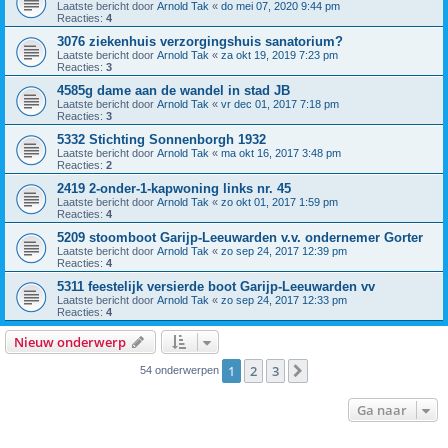
Laatste bericht door
Arnold Tak
«
do mei 07, 2020 9:44 pm
Reacties:
4
3076 ziekenhuis verzorgingshuis sanatorium?
Laatste bericht door
Arnold Tak
«
za okt 19, 2019 7:23 pm
Reacties:
3
4585g dame aan de wandel in stad JB
Laatste bericht door
Arnold Tak
«
vr dec 01, 2017 7:18 pm
Reacties:
3
5332 Stichting Sonnenborgh 1932
Laatste bericht door
Arnold Tak
«
ma okt 16, 2017 3:48 pm
Reacties:
2
2419 2-onder-1-kapwoning links nr. 45
Laatste bericht door
Arnold Tak
«
zo okt 01, 2017 1:59 pm
Reacties:
4
5209 stoomboot Garijp-Leeuwarden v.v. ondernemer Gorter
Laatste bericht door
Arnold Tak
«
zo sep 24, 2017 12:39 pm
Reacties:
4
5311 feestelijk versierde boot Garijp-Leeuwarden vv
Laatste bericht door
Arnold Tak
«
zo sep 24, 2017 12:33 pm
Reacties:
4
Nieuw onderwerp
1
2
3
Volgende
54 onderwerpen
Ga naar