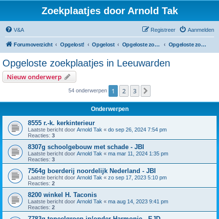
Zoekplaatjes door Arnold Tak
V&A
Registreer
Aanmelden
Forumoverzicht
Opgelost!
Opgelost
Opgeloste zoekplaatjes in Friesland
Opgeloste zoekplaatjes in Leeuwarden
Opgeloste zoekplaatjes in Leeuwarden
Nieuw onderwerp
1
2
3
Volgende
54 onderwerpen
Onderwerpen
8555 r.-k. kerkinterieur
Laatste bericht door
Arnold Tak
«
do sep 26, 2024 7:54 pm
Reacties:
3
8307g schoolgebouw met schade - JBI
Laatste bericht door
Arnold Tak
«
ma mar 11, 2024 1:35 pm
Reacties:
3
7564g boerderij noordelijk Nederland - JBI
Laatste bericht door
Arnold Tak
«
zo sep 17, 2023 5:10 pm
Reacties:
2
8200 winkel H. Taconis
Laatste bericht door
Arnold Tak
«
ma aug 14, 2023 9:41 pm
Reacties:
2
7783g toneelgroep in/onder Harmonie - EJD