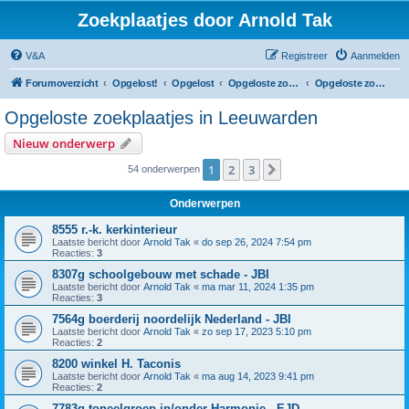
Zoekplaatjes door Arnold Tak
V&A
Registreer
Aanmelden
Forumoverzicht
Opgelost!
Opgelost
Opgeloste zoekplaatjes in Friesland
Opgeloste zoekplaatjes in Leeuwarden
Opgeloste zoekplaatjes in Leeuwarden
Nieuw onderwerp
1
2
3
Volgende
54 onderwerpen
Onderwerpen
8555 r.-k. kerkinterieur
Laatste bericht door
Arnold Tak
«
do sep 26, 2024 7:54 pm
Reacties:
3
8307g schoolgebouw met schade - JBI
Laatste bericht door
Arnold Tak
«
ma mar 11, 2024 1:35 pm
Reacties:
3
7564g boerderij noordelijk Nederland - JBI
Laatste bericht door
Arnold Tak
«
zo sep 17, 2023 5:10 pm
Reacties:
2
8200 winkel H. Taconis
Laatste bericht door
Arnold Tak
«
ma aug 14, 2023 9:41 pm
Reacties:
2
7783g toneelgroep in/onder Harmonie - EJD