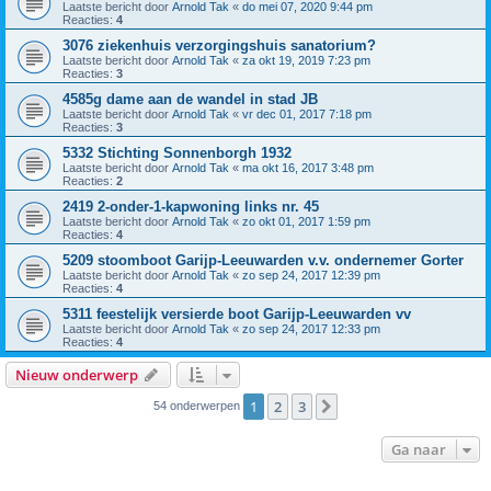
Laatste bericht door
Arnold Tak
«
do mei 07, 2020 9:44 pm
Reacties:
4
3076 ziekenhuis verzorgingshuis sanatorium?
Laatste bericht door
Arnold Tak
«
za okt 19, 2019 7:23 pm
Reacties:
3
4585g dame aan de wandel in stad JB
Laatste bericht door
Arnold Tak
«
vr dec 01, 2017 7:18 pm
Reacties:
3
5332 Stichting Sonnenborgh 1932
Laatste bericht door
Arnold Tak
«
ma okt 16, 2017 3:48 pm
Reacties:
2
2419 2-onder-1-kapwoning links nr. 45
Laatste bericht door
Arnold Tak
«
zo okt 01, 2017 1:59 pm
Reacties:
4
5209 stoomboot Garijp-Leeuwarden v.v. ondernemer Gorter
Laatste bericht door
Arnold Tak
«
zo sep 24, 2017 12:39 pm
Reacties:
4
5311 feestelijk versierde boot Garijp-Leeuwarden vv
Laatste bericht door
Arnold Tak
«
zo sep 24, 2017 12:33 pm
Reacties:
4
Nieuw onderwerp
1
2
3
Volgende
54 onderwerpen
Ga naar