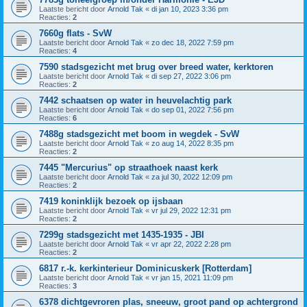
Laatste bericht door
Arnold Tak
«
di jan 10, 2023 3:36 pm
Reacties:
2
7660g flats - SvW
Laatste bericht door
Arnold Tak
«
zo dec 18, 2022 7:59 pm
Reacties:
4
7590 stadsgezicht met brug over breed water, kerktoren
Laatste bericht door
Arnold Tak
«
di sep 27, 2022 3:06 pm
Reacties:
2
7442 schaatsen op water in heuvelachtig park
Laatste bericht door
Arnold Tak
«
do sep 01, 2022 7:56 pm
Reacties:
6
7488g stadsgezicht met boom in wegdek - SvW
Laatste bericht door
Arnold Tak
«
zo aug 14, 2022 8:35 pm
Reacties:
2
7445 "Mercurius" op straathoek naast kerk
Laatste bericht door
Arnold Tak
«
za jul 30, 2022 12:09 pm
Reacties:
2
7419 koninklijk bezoek op ijsbaan
Laatste bericht door
Arnold Tak
«
vr jul 29, 2022 12:31 pm
Reacties:
2
7299g stadsgezicht met 1435-1935 - JBI
Laatste bericht door
Arnold Tak
«
vr apr 22, 2022 2:28 pm
Reacties:
2
6817 r.-k. kerkinterieur Dominicuskerk [Rotterdam]
Laatste bericht door
Arnold Tak
«
vr jan 15, 2021 11:09 pm
Reacties:
3
6378 dichtgevroren plas, sneeuw, groot pand op achtergrond