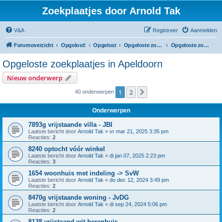
Zoekplaatjes door Arnold Tak
V&A
Registreer
Aanmelden
Forumoverzicht
Opgelost!
Opgelost
Opgeloste zoekplaatjes in Gelderland
Opgeloste zoekplaatjes in Apeldoorn
Opgeloste zoekplaatjes in Apeldoorn
Nieuw onderwerp
1
2
Volgende
40 onderwerpen
Onderwerpen
7893g vrijstaande villa - JBI
Laatste bericht door
Arnold Tak
«
vr mar 21, 2025 3:35 pm
Reacties:
2
8240 optocht vóór winkel
Laatste bericht door
Arnold Tak
«
di jan 07, 2025 2:23 pm
Reacties:
3
1654 woonhuis met indeling -> SvW
Laatste bericht door
Arnold Tak
«
do dec 12, 2024 3:49 pm
Reacties:
2
8470g vrijstaande woning - JvDG
Laatste bericht door
Arnold Tak
«
di sep 24, 2024 5:06 pm
Reacties:
2
8138 vrijstaand wit herenhuis