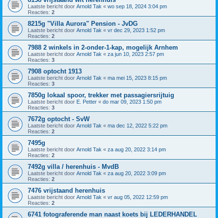
Laatste bericht door
Arnold Tak
«
wo sep 18, 2024 3:04 pm
Reacties:
2
8215g "Villa Aurora" Pension - JvDG
Laatste bericht door
Arnold Tak
«
vr dec 29, 2023 1:52 pm
Reacties:
2
7988 2 winkels in 2-onder-1-kap, mogelijk Arnhem
Laatste bericht door
Arnold Tak
«
za jun 10, 2023 2:57 pm
Reacties:
3
7908 optocht 1913
Laatste bericht door
Arnold Tak
«
ma mei 15, 2023 8:15 pm
Reacties:
3
7850g lokaal spoor, trekker met passagiersrijtuig
Laatste bericht door
E. Petter
«
do mar 09, 2023 1:50 pm
Reacties:
3
7672g optocht - SvW
Laatste bericht door
Arnold Tak
«
ma dec 12, 2022 5:22 pm
Reacties:
2
7495g
Laatste bericht door
Arnold Tak
«
za aug 20, 2022 3:14 pm
Reacties:
2
7492g villa / herenhuis - MvdB
Laatste bericht door
Arnold Tak
«
za aug 20, 2022 3:09 pm
Reacties:
2
7476 vrijstaand herenhuis
Laatste bericht door
Arnold Tak
«
vr aug 05, 2022 12:59 pm
Reacties:
2
6741 fotograferende man naast koets bij LEDERHANDEL