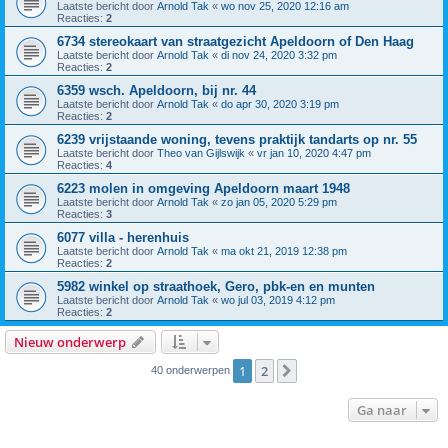
Laatste bericht door
Arnold Tak
«
wo nov 25, 2020 12:16 am
Reacties:
2
6734 stereokaart van straatgezicht Apeldoorn of Den Haag
Laatste bericht door
Arnold Tak
«
di nov 24, 2020 3:32 pm
Reacties:
2
6359 wsch. Apeldoorn, bij nr. 44
Laatste bericht door
Arnold Tak
«
do apr 30, 2020 3:19 pm
Reacties:
2
6239 vrijstaande woning, tevens praktijk tandarts op nr. 55
Laatste bericht door
Theo van Gijlswijk
«
vr jan 10, 2020 4:47 pm
Reacties:
4
6223 molen in omgeving Apeldoorn maart 1948
Laatste bericht door
Arnold Tak
«
zo jan 05, 2020 5:29 pm
Reacties:
3
6077 villa - herenhuis
Laatste bericht door
Arnold Tak
«
ma okt 21, 2019 12:38 pm
Reacties:
2
5982 winkel op straathoek, Gero, pbk-en en munten
Laatste bericht door
Arnold Tak
«
wo jul 03, 2019 4:12 pm
Reacties:
2
Nieuw onderwerp
1
2
Volgende
40 onderwerpen
Ga naar