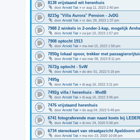
8138 vrijstaand wit herenhuis
door
Arnold Tak
»
vr aug 11, 2023 2:40 pm
8215g "Villa Aurora" Pension - JvDG
door
Arnold Tak
»
vr dec 29, 2023 1:37 pm
7988 2 winkels in 2-onder-1-kap, mogelijk Arn
door
Arnold Tak
»
za jun 10, 2023 1:57 pm
7908 optocht 1913
door
Arnold Tak
»
ma mei 15, 2023 1:58 pm
7850g lokaal spoor, trekker met passagiersrijtui
door
Arnold Tak
»
wo mar 08, 2023 8:11 pm
7672g optocht - SvW
door
Arnold Tak
»
do dec 01, 2022 5:18 pm
7495g
door
Arnold Tak
»
di aug 16, 2022 3:11 pm
7492g villa / herenhuis - MvdB
door
Arnold Tak
»
di aug 16, 2022 3:06 pm
7476 vrijstaand herenhuis
door
Arnold Tak
»
do aug 04, 2022 5:49 pm
6741 fotograferende man naast koets bij LED
door
Arnold Tak
»
di nov 24, 2020 5:08 pm
6734 stereokaart van straatgezicht Apeldoorn o
door
Arnold Tak
»
ma nov 23, 2020 10:08 pm