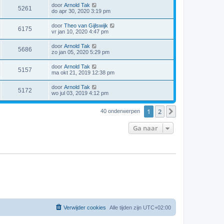
door
Arnold Tak
5261
do apr 30, 2020 3:19 pm
door
Theo van Gijlswijk
6175
vr jan 10, 2020 4:47 pm
door
Arnold Tak
5686
zo jan 05, 2020 5:29 pm
door
Arnold Tak
5157
ma okt 21, 2019 12:38 pm
door
Arnold Tak
5172
wo jul 03, 2019 4:12 pm
1
2
Volgende
40 onderwerpen
Ga naar
Verwijder cookies
Alle tijden zijn
UTC+02:00