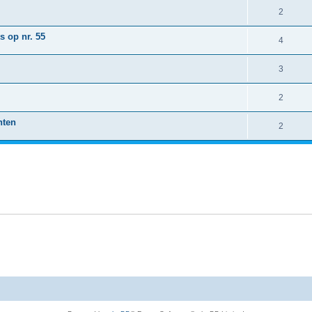
2
s op nr. 55
4
3
2
nten
2