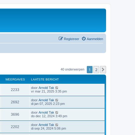
Registreer
Aanmelden
1
2
Volgende
40 onderwerpen
WEERGAVES
LAATSTE BERICHT
door
Arnold Tak
2233
vr mar 21, 2025 3:35 pm
door
Arnold Tak
2692
di jan 07, 2025 2:23 pm
door
Arnold Tak
3696
do dec 12, 2024 3:49 pm
door
Arnold Tak
2202
di sep 24, 2024 5:06 pm