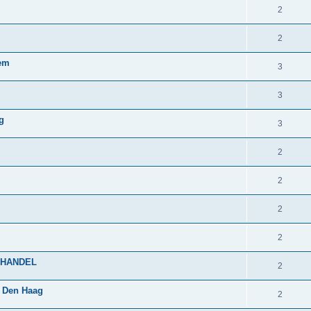
2
2
hem
3
3
g
3
2
2
2
2
ERHANDEL
2
f Den Haag
2