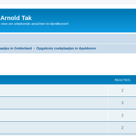
 Arnold Tak
p mee om onbekende ansichten te identificeren!
aatjes in Gelderland
Opgeloste zoekplaatjes in Apeldoorn
REACTIES
2
3
2
2