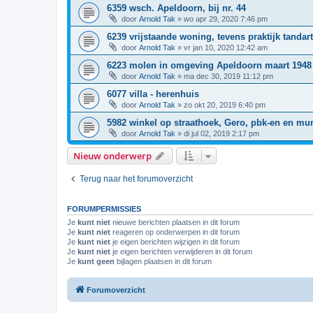
6359 wsch. Apeldoorn, bij nr. 44
door
Arnold Tak
»
wo apr 29, 2020 7:46 pm
6239 vrijstaande woning, tevens praktijk tandart
door
Arnold Tak
»
vr jan 10, 2020 12:42 am
6223 molen in omgeving Apeldoorn maart 1948
door
Arnold Tak
»
ma dec 30, 2019 11:12 pm
6077 villa - herenhuis
door
Arnold Tak
»
zo okt 20, 2019 6:40 pm
5982 winkel op straathoek, Gero, pbk-en en mu
door
Arnold Tak
»
di jul 02, 2019 2:17 pm
Nieuw onderwerp
Terug naar het forumoverzicht
FORUMPERMISSIES
Je
kunt niet
nieuwe berichten plaatsen in dit forum
Je
kunt niet
reageren op onderwerpen in dit forum
Je
kunt niet
je eigen berichten wijzigen in dit forum
Je
kunt niet
je eigen berichten verwijderen in dit forum
Je
kunt geen
bijlagen plaatsen in dit forum
Forumoverzicht