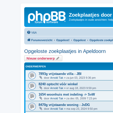
Zoekplaatjes door
Zoekplaatjes in oude ansichten: hel
V&A
Forumoverzicht
Opgelost!
Opgelost
Opgeloste zoekpl
Opgeloste zoekplaatjes in Apeldoorn
Nieuw onderwerp
ONDERWERPEN
7893g vrijstaande villa - JBI
door
Arnold Tak
»
za jun 03, 2023 9:36 pm
8240 optocht vóór winkel
door
Arnold Tak
»
vr aug 18, 2023 9:59 pm
1654 woonhuis met indeling -> SvW
door
Arnold Tak
»
za dec 05, 2009 7:23 pm
8470g vrijstaande woning - JvDG
door
Arnold Tak
»
ma sep 23, 2024 9:50 pm