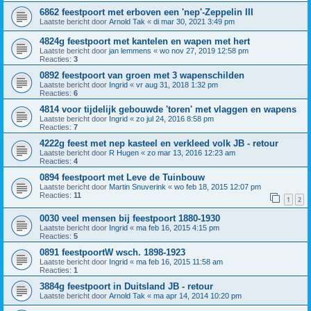
6862 feestpoort met erboven een 'nep'-Zeppelin III
Laatste bericht door
Arnold Tak
«
di mar 30, 2021 3:49 pm
4824g feestpoort met kantelen en wapen met hert
Laatste bericht door
jan lemmens
«
wo nov 27, 2019 12:58 pm
Reacties:
3
0892 feestpoort van groen met 3 wapenschilden
Laatste bericht door
Ingrid
«
vr aug 31, 2018 1:32 pm
Reacties:
6
4814 voor tijdelijk gebouwde 'toren' met vlaggen en wapens
Laatste bericht door
Ingrid
«
zo jul 24, 2016 8:58 pm
Reacties:
7
4222g feest met nep kasteel en verkleed volk JB - retour
Laatste bericht door
R Hugen
«
zo mar 13, 2016 12:23 am
Reacties:
4
0894 feestpoort met Leve de Tuinbouw
Laatste bericht door
Martin Snuverink
«
wo feb 18, 2015 12:07 pm
Reacties:
11
1
2
0030 veel mensen bij feestpoort 1880-1930
Laatste bericht door
Ingrid
«
ma feb 16, 2015 4:15 pm
Reacties:
5
0891 feestpoortW wsch. 1898-1923
Laatste bericht door
Ingrid
«
ma feb 16, 2015 11:58 am
Reacties:
1
3884g feestpoort in Duitsland JB - retour
Laatste bericht door
Arnold Tak
«
ma apr 14, 2014 10:20 pm