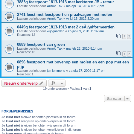
3883g feestpoort 1813-1913 met kerktoren JB - retour
Laatste bericht door
Arnold Tak
«
ma apr 14, 2014 10:17 pm
2741 feest met feestpoort en praalwagen met molen
Laatste bericht door
Arnold Tak
«
vr jul 13, 2012 3:30 pm
0449g feestpoort 1813-1913 met 2 geÃ¼niformeerden
Laatste bericht door
wijngaarden
«
zo jan 09, 2011 11:02 am
Reacties:
12
1
2
0889 feestpoort van groen
Laatste bericht door
Arnold Tak
«
ma feb 22, 2010 8:14 pm
Reacties:
10
1
2
0896 feestpoort met bovenop een molen en een pop met een
pijp
Laatste bericht door
jan lemmens
«
za okt 17, 2009 11:17 pm
Reacties:
1
Nieuw onderwerp
19 onderwerpen • Pagina
1
van
1
Ga naar
FORUMPERMISSIES
Je
kunt niet
nieuwe berichten plaatsen in dit forum
Je
kunt niet
reageren op onderwerpen in dit forum
Je
kunt niet
je eigen berichten wijzigen in dit forum
Je
kunt niet
je eigen berichten verwijderen in dit forum
Je
kunt geen
bijlagen plaatsen in dit forum