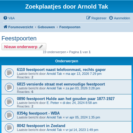
Zoekplaatjes door Arnold Tak
V&A
Registreer
Aanmelden
Forumoverzicht
Gebouwen
Feestpoorten
Feestpoorten
Nieuw onderwerp
19 onderwerpen • Pagina
1
van
1
Onderwerpen
6110 feestpoort naast telefoonmast, rechts gaper
Laatste bericht door
Arnold Tak
«
ma apr 13, 2026 7:29 pm
Reacties:
2
6815 versierde straat met eenvoudige feestpoort
Laatste bericht door
Arnold Tak
«
za jan 03, 2026 3:28 pm
Reacties:
6
0890 feestpoort Hulde aan het gouden paar 1877-1927
Laatste bericht door
E. Petter
«
di dec 24, 2024 8:58 am
Reacties:
2
8354g feestpoort - WBA
Laatste bericht door
Arnold Tak
«
vr apr 05, 2024 1:35 pm
8042 feestpoort in Zeeland
Laatste bericht door
Arnold Tak
«
vr jul 14, 2023 1:49 pm