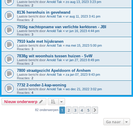
Laatste bericht door
Arnold Tak
«
zo aug 13, 2023 3:23 pm
Reacties:
2
8136 herenhuis in gevelwand
Laatste bericht door
Arnold Tak
«
vr aug 11, 2023 3:41 pm
Reacties:
2
7916g nachtopname van verlichte kerktoren - JBI
Laatste bericht door
Arnold Tak
«
vr jun 16, 2023 4:44 pm
Reacties:
3
7910 kade met hijskranen
Laatste bericht door
Arnold Tak
«
ma mei 15, 2023 5:00 pm
Reacties:
3
7838g wit woonhuis tussen huizen - SvW
Laatste bericht door
Arnold Tak
«
vr jan 27, 2023 8:49 pm
Reacties:
2
7800 straatgezicht Apeldoorn of Arnhem
Laatste bericht door
Arnold Tak
«
za jan 07, 2023 9:43 pm
Reacties:
2
7732 2-onder-1-kap-woning
Laatste bericht door
Arnold Tak
«
wo dec 21, 2022 3:02 pm
Reacties:
4
Nieuw onderwerp
1
2
3
4
5
Volgende
82 onderwerpen
Ga naar