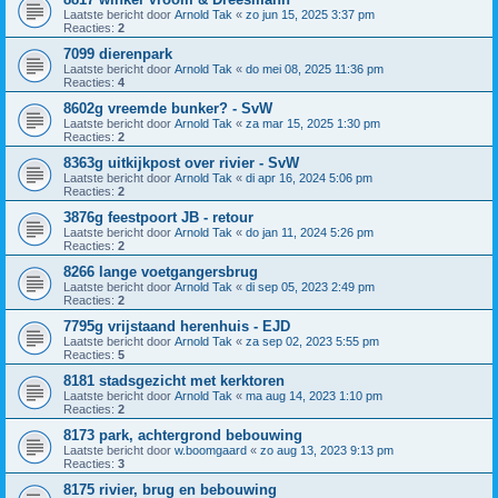
Laatste bericht door
Arnold Tak
«
zo jun 15, 2025 3:37 pm
Reacties:
2
7099 dierenpark
Laatste bericht door
Arnold Tak
«
do mei 08, 2025 11:36 pm
Reacties:
4
8602g vreemde bunker? - SvW
Laatste bericht door
Arnold Tak
«
za mar 15, 2025 1:30 pm
Reacties:
2
8363g uitkijkpost over rivier - SvW
Laatste bericht door
Arnold Tak
«
di apr 16, 2024 5:06 pm
Reacties:
2
3876g feestpoort JB - retour
Laatste bericht door
Arnold Tak
«
do jan 11, 2024 5:26 pm
Reacties:
2
8266 lange voetgangersbrug
Laatste bericht door
Arnold Tak
«
di sep 05, 2023 2:49 pm
Reacties:
2
7795g vrijstaand herenhuis - EJD
Laatste bericht door
Arnold Tak
«
za sep 02, 2023 5:55 pm
Reacties:
5
8181 stadsgezicht met kerktoren
Laatste bericht door
Arnold Tak
«
ma aug 14, 2023 1:10 pm
Reacties:
2
8173 park, achtergrond bebouwing
Laatste bericht door
w.boomgaard
«
zo aug 13, 2023 9:13 pm
Reacties:
3
8175 rivier, brug en bebouwing