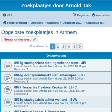
Zoekplaatjes door Arnold Tak
V&A
Registreer
Aanmelden
Forumoverzicht
Opgelost!
Opgelost
Opgeloste zoekplaatjes in Gelderland
Opgeloste zoekplaatjes in Arnhem
Opgeloste zoekplaatjes in Arnhem
Nieuw onderwerp
1
2
3
4
5
Volgende
82 onderwerpen
Onderwerpen
8917g stadsgezicht met ingetekende tram - JBI
Laatste bericht door
Arnold Tak
«
di mar 24, 2026 10:11 pm
Reacties:
2
8847g dorpsplein/markt met lantaarnpaal - JBI
Laatste bericht door
Arnold Tak
«
di dec 23, 2025 3:04 pm
Reacties:
3
8877 Terras bij Trekkers Keuken N. J.H.C.
Laatste bericht door
Arnold Tak
«
zo nov 30, 2025 3:31 pm
Reacties:
2
8821g stadsgezicht achter weiland - SvW
Laatste bericht door
Arnold Tak
«
ma nov 10, 2025 3:24 pm
Reacties:
2
8817 winkel Vroom & Dreesmann