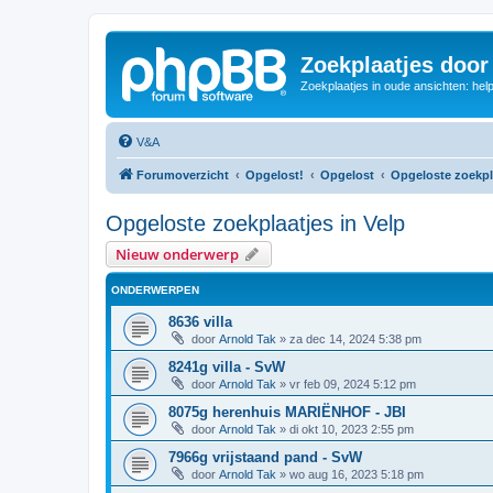
Zoekplaatjes door
Zoekplaatjes in oude ansichten: hel
V&A
Forumoverzicht
Opgelost!
Opgelost
Opgeloste zoekpl
Opgeloste zoekplaatjes in Velp
Nieuw onderwerp
ONDERWERPEN
8636 villa
door
Arnold Tak
»
za dec 14, 2024 5:38 pm
8241g villa - SvW
door
Arnold Tak
»
vr feb 09, 2024 5:12 pm
8075g herenhuis MARIËNHOF - JBI
door
Arnold Tak
»
di okt 10, 2023 2:55 pm
7966g vrijstaand pand - SvW
door
Arnold Tak
»
wo aug 16, 2023 5:18 pm