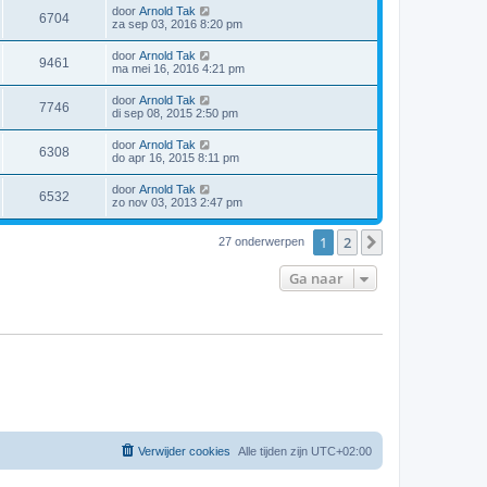
door
Arnold Tak
6704
za sep 03, 2016 8:20 pm
door
Arnold Tak
9461
ma mei 16, 2016 4:21 pm
door
Arnold Tak
7746
di sep 08, 2015 2:50 pm
door
Arnold Tak
6308
do apr 16, 2015 8:11 pm
door
Arnold Tak
6532
zo nov 03, 2013 2:47 pm
1
2
Volgende
27 onderwerpen
Ga naar
Verwijder cookies
Alle tijden zijn
UTC+02:00