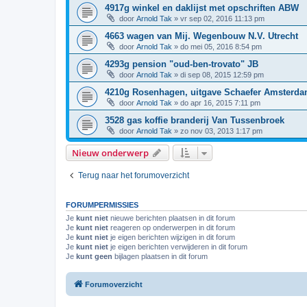
4917g winkel en daklijst met opschriften ABW
door
Arnold Tak
»
vr sep 02, 2016 11:13 pm
4663 wagen van Mij. Wegenbouw N.V. Utrecht
door
Arnold Tak
»
do mei 05, 2016 8:54 pm
4293g pension "oud-ben-trovato" JB
door
Arnold Tak
»
di sep 08, 2015 12:59 pm
4210g Rosenhagen, uitgave Schaefer Amsterd
door
Arnold Tak
»
do apr 16, 2015 7:11 pm
3528 gas koffie branderij Van Tussenbroek
door
Arnold Tak
»
zo nov 03, 2013 1:17 pm
Nieuw onderwerp
Terug naar het forumoverzicht
FORUMPERMISSIES
Je
kunt niet
nieuwe berichten plaatsen in dit forum
Je
kunt niet
reageren op onderwerpen in dit forum
Je
kunt niet
je eigen berichten wijzigen in dit forum
Je
kunt niet
je eigen berichten verwijderen in dit forum
Je
kunt geen
bijlagen plaatsen in dit forum
Forumoverzicht