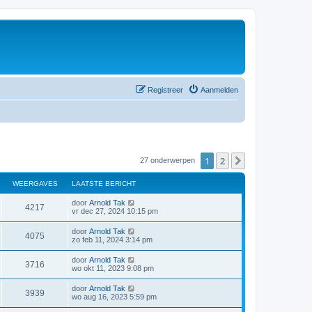
Registreer
Aanmelden
1
2
Volgende
27 onderwerpen
WEERGAVES
LAATSTE BERICHT
door
Arnold Tak
4217
vr dec 27, 2024 10:15 pm
door
Arnold Tak
4075
zo feb 11, 2024 3:14 pm
door
Arnold Tak
3716
wo okt 11, 2023 9:08 pm
door
Arnold Tak
3939
wo aug 16, 2023 5:59 pm