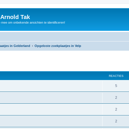
 Arnold Tak
p mee om onbekende ansichten te identificeren!
aatjes in Gelderland
Opgeloste zoekplaatjes in Velp
REACTIES
5
2
2
2