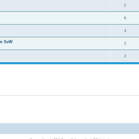
2
6
4
am SvW
2
2