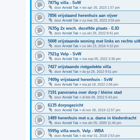
7875g villa - SvW
door
Arnold Tak
»
wo apr 26, 2023 1:57 pm
7856 vrijstaand herenhuis aan vijver
door
Arnold Tak
»
za mar 25, 2023 3:55 pm
7635g 2x wsch. dezelfde plaats - EJD
door
Arnold Tak
»
za okt 29, 2022 8:41 pm
5008 vrijstaande woning met links en rechts ui
door
Arnold Tak
»
zo okt 23, 2016 4:10 pm
7521g Velp - SvW
door
Arnold Tak
»
ma sep 05, 2022 3:36 pm
7427 vrijstaande rietgedekte villa
door
Arnold Tak
»
do jul 28, 2022 9:51 pm
7409g vrijstaand herenhuis - SvW
door
Arnold Tak
»
ma jul 18, 2022 2:56 pm
7191 panorama over dorp / kleine stad
door
Arnold Tak
»
di feb 08, 2022 5:43 pm
6135 dorpsgezicht
door
Arnold Tak
»
di nov 05, 2019 12:57 pm
1489 herenhuis met o.a. dame in klederdracht
door
Arnold Tak
»
ma okt 05, 2009 11:46 pm
5595g villa wsch. Velp - WBA
door
Arnold Tak
»
do mar 01, 2018 2:53 pm