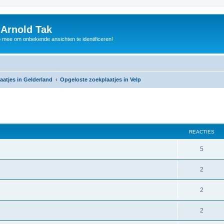
 Arnold Tak
p mee om onbekende ansichten te identificeren!
aatjes in Gelderland
Opgeloste zoekplaatjes in Velp
REACTIES
5
2
2
2