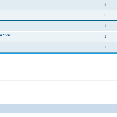
2
6
4
am SvW
2
2