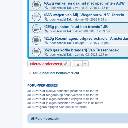
4917g winkel en daklijst met opschriften ABW
door
Arnold Tak
»
vr sep 02, 2016 11:13 pm
4663 wagen van Mij. Wegenbouw N.V. Utrecht
door
Arnold Tak
»
do mei 05, 2016 8:54 pm
4293g pension "oud-ben-trovato" JB
door
Arnold Tak
»
di sep 08, 2015 12:59 pm
4210g Rosenhagen, uitgave Schaefer Amsterd
door
Arnold Tak
»
do apr 16, 2015 7:11 pm
3528 gas koffie branderij Van Tussenbroek
door
Arnold Tak
»
zo nov 03, 2013 1:17 pm
Nieuw onderwerp
Terug naar het forumoverzicht
FORUMPERMISSIES
Je
kunt niet
nieuwe berichten plaatsen in dit forum
Je
kunt niet
reageren op onderwerpen in dit forum
Je
kunt niet
je eigen berichten wijzigen in dit forum
Je
kunt niet
je eigen berichten verwijderen in dit forum
Je
kunt geen
bijlagen plaatsen in dit forum
Forumoverzicht