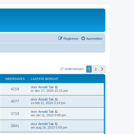
Registreer
Aanmelden
1
2
Volgende
27 onderwerpen
WEERGAVES
LAATSTE BERICHT
door
Arnold Tak
4219
vr dec 27, 2024 10:15 pm
door
Arnold Tak
4077
zo feb 11, 2024 3:14 pm
door
Arnold Tak
3719
wo okt 11, 2023 9:08 pm
door
Arnold Tak
3941
wo aug 16, 2023 5:59 pm