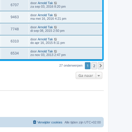
door
Arnold Tak
6707
za sep 03, 2016 8:20 pm
door
Arnold Tak
9463
ma mei 16, 2016 4:21 pm
door
Arnold Tak
7748
di sep 08, 2015 2:50 pm
door
Arnold Tak
6310
do apr 16, 2015 8:11 pm
door
Arnold Tak
6534
zo nov 03, 2013 2:47 pm
1
2
Volgende
27 onderwerpen
Ga naar
Verwijder cookies
Alle tijden zijn
UTC+02:00