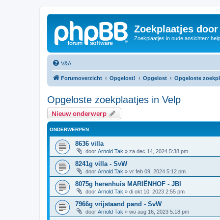
Zoekplaatjes door
Zoekplaatjes in oude ansichten: hel
V&A
Forumoverzicht
Opgelost!
Opgelost
Opgeloste zoekpl
Opgeloste zoekplaatjes in Velp
Nieuw onderwerp
ONDERWERPEN
8636 villa
door
Arnold Tak
»
za dec 14, 2024 5:38 pm
8241g villa - SvW
door
Arnold Tak
»
vr feb 09, 2024 5:12 pm
8075g herenhuis MARIËNHOF - JBI
door
Arnold Tak
»
di okt 10, 2023 2:55 pm
7966g vrijstaand pand - SvW
door
Arnold Tak
»
wo aug 16, 2023 5:18 pm