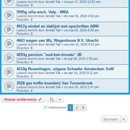
Laatste bericht door
Arnold Tak
«
ma jun 17, 2019 12:53 am
Reacties:
3
5595g villa wsch. Velp - WBA
Laatste bericht door
Arnold Tak
«
do mar 01, 2018 4:02 pm
Reacties:
2
4917g winkel en daklijst met opschriften ABW
Laatste bericht door
Arnold Tak
«
za sep 03, 2016 8:20 pm
Reacties:
2
4663 wagen van Mij. Wegenbouw N.V. Utrecht
Laatste bericht door
Arnold Tak
«
ma mei 16, 2016 4:21 pm
Reacties:
6
4293g pension "oud-ben-trovato" JB
Laatste bericht door
Arnold Tak
«
di sep 08, 2015 2:50 pm
Reacties:
4
4210g Rosenhagen, uitgave Schaefer Amsterdam SvW
Laatste bericht door
Arnold Tak
«
do apr 16, 2015 8:11 pm
Reacties:
2
3528 gas koffie branderij Van Tussenbroek
Laatste bericht door
Arnold Tak
«
zo nov 03, 2013 2:47 pm
Reacties:
2
Nieuw onderwerp
1
2
Volgende
27 onderwerpen
Ga naar