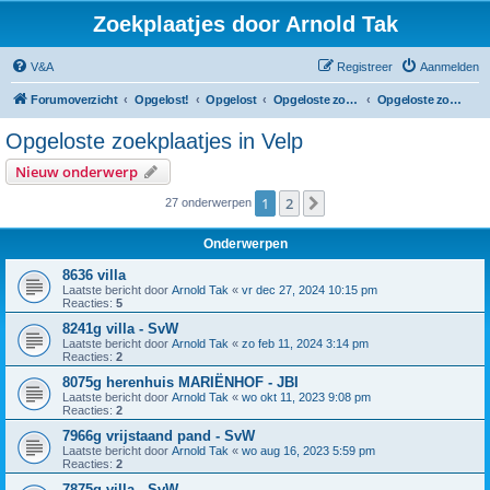
Zoekplaatjes door Arnold Tak
V&A
Registreer
Aanmelden
Forumoverzicht
Opgelost!
Opgelost
Opgeloste zoekplaatjes in Gelderland
Opgeloste zoekplaatjes in Velp
Opgeloste zoekplaatjes in Velp
Nieuw onderwerp
1
2
Volgende
27 onderwerpen
Onderwerpen
8636 villa
Laatste bericht door
Arnold Tak
«
vr dec 27, 2024 10:15 pm
Reacties:
5
8241g villa - SvW
Laatste bericht door
Arnold Tak
«
zo feb 11, 2024 3:14 pm
Reacties:
2
8075g herenhuis MARIËNHOF - JBI
Laatste bericht door
Arnold Tak
«
wo okt 11, 2023 9:08 pm
Reacties:
2
7966g vrijstaand pand - SvW
Laatste bericht door
Arnold Tak
«
wo aug 16, 2023 5:59 pm
Reacties:
2
7875g villa - SvW