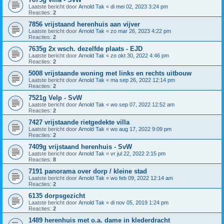
Laatste bericht door
Arnold Tak
«
di mei 02, 2023 3:24 pm
Reacties:
2
7856 vrijstaand herenhuis aan vijver
Laatste bericht door
Arnold Tak
«
zo mar 26, 2023 4:22 pm
Reacties:
2
7635g 2x wsch. dezelfde plaats - EJD
Laatste bericht door
Arnold Tak
«
zo okt 30, 2022 4:46 pm
Reacties:
2
5008 vrijstaande woning met links en rechts uitbouw
Laatste bericht door
Arnold Tak
«
ma sep 26, 2022 12:14 pm
Reacties:
2
7521g Velp - SvW
Laatste bericht door
Arnold Tak
«
wo sep 07, 2022 12:52 am
Reacties:
2
7427 vrijstaande rietgedekte villa
Laatste bericht door
Arnold Tak
«
wo aug 17, 2022 9:09 pm
Reacties:
2
7409g vrijstaand herenhuis - SvW
Laatste bericht door
Arnold Tak
«
vr jul 22, 2022 2:15 pm
Reacties:
8
7191 panorama over dorp / kleine stad
Laatste bericht door
Arnold Tak
«
wo feb 09, 2022 12:14 am
Reacties:
2
6135 dorpsgezicht
Laatste bericht door
Arnold Tak
«
di nov 05, 2019 1:24 pm
Reacties:
2
1489 herenhuis met o.a. dame in klederdracht