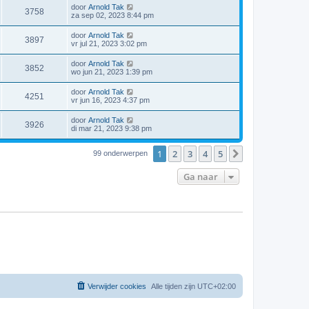
door
Arnold Tak
3758
za sep 02, 2023 8:44 pm
door
Arnold Tak
3897
vr jul 21, 2023 3:02 pm
door
Arnold Tak
3852
wo jun 21, 2023 1:39 pm
door
Arnold Tak
4251
vr jun 16, 2023 4:37 pm
door
Arnold Tak
3926
di mar 21, 2023 9:38 pm
1
2
3
4
5
Volgende
99 onderwerpen
Ga naar
Verwijder cookies
Alle tijden zijn
UTC+02:00