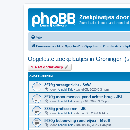
Zoekplaatjes door
Zoekplaatjes in oude ansichten: hel
V&A
Forumoverzicht
Opgelost!
Opgelost
Opgeloste zoekpl
Opgeloste zoekplaatjes in Groningen (s
Nieuw onderwerp
ONDERWERPEN
8979g straatgezicht - SvW
door
Arnold Tak
»
zo jul 05, 2026 5:34 pm
8970g monumentaal pand achter brug - JBI
door
Arnold Tak
»
wo jul 01, 2026 3:49 pm
8885g professoren - JBI
door
Arnold Tak
»
di mar 03, 2026 6:44 pm
8690g bebouwing rond vijver - MvdB
door
Arnold Tak
»
ma jun 16, 2025 1:44 pm