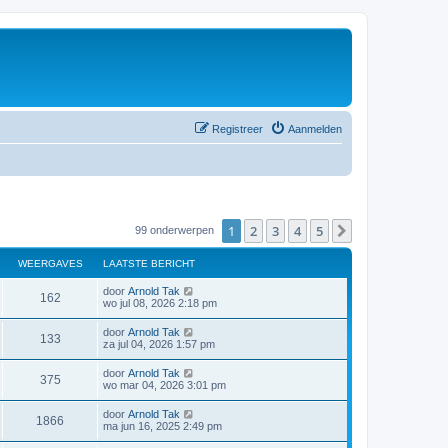
Registreer
Aanmelden
1
2
3
4
5
Volgende
99 onderwerpen
WEERGAVES
LAATSTE BERICHT
door
Arnold Tak
162
wo jul 08, 2026 2:18 pm
door
Arnold Tak
133
za jul 04, 2026 1:57 pm
door
Arnold Tak
375
wo mar 04, 2026 3:01 pm
door
Arnold Tak
1866
ma jun 16, 2025 2:49 pm