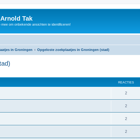
 Arnold Tak
p mee om onbekende ansichten te identificeren!
aatjes in Groningen
Opgeloste zoekplaatjes in Groningen (stad)
tad)
REACTIES
2
2
2
2