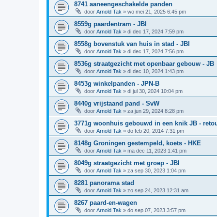
8741 aaneengeschakelde panden
door
Arnold Tak
»
wo mei 21, 2025 6:45 pm
8559g paardentram - JBI
door
Arnold Tak
»
di dec 17, 2024 7:59 pm
8558g bovenstuk van huis in stad - JBI
door
Arnold Tak
»
di dec 17, 2024 7:56 pm
8536g straatgezicht met openbaar gebouw - JB
door
Arnold Tak
»
di dec 10, 2024 1:43 pm
8453g winkelpanden - JPN-B
door
Arnold Tak
»
di jul 30, 2024 10:04 pm
8440g vrijstaand pand - SvW
door
Arnold Tak
»
za jun 29, 2024 8:28 pm
3771g woonhuis gebouwd in een knik JB - reto
door
Arnold Tak
»
do feb 20, 2014 7:31 pm
8148g Groningen gestempeld, koets - HKE
door
Arnold Tak
»
ma dec 11, 2023 1:41 pm
8049g straatgezicht met groep - JBI
door
Arnold Tak
»
za sep 30, 2023 1:04 pm
8281 panorama stad
door
Arnold Tak
»
zo sep 24, 2023 12:31 am
8267 paard-en-wagen
door
Arnold Tak
»
do sep 07, 2023 3:57 pm