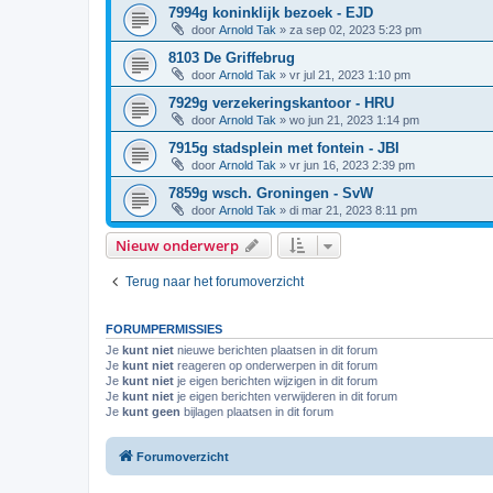
7994g koninklijk bezoek - EJD
door
Arnold Tak
»
za sep 02, 2023 5:23 pm
8103 De Griffebrug
door
Arnold Tak
»
vr jul 21, 2023 1:10 pm
7929g verzekeringskantoor - HRU
door
Arnold Tak
»
wo jun 21, 2023 1:14 pm
7915g stadsplein met fontein - JBI
door
Arnold Tak
»
vr jun 16, 2023 2:39 pm
7859g wsch. Groningen - SvW
door
Arnold Tak
»
di mar 21, 2023 8:11 pm
Nieuw onderwerp
Terug naar het forumoverzicht
FORUMPERMISSIES
Je
kunt niet
nieuwe berichten plaatsen in dit forum
Je
kunt niet
reageren op onderwerpen in dit forum
Je
kunt niet
je eigen berichten wijzigen in dit forum
Je
kunt niet
je eigen berichten verwijderen in dit forum
Je
kunt geen
bijlagen plaatsen in dit forum
Forumoverzicht