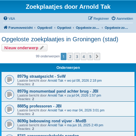
Zoekplaatjes door Arnold Tak
V&A
Registreer
Aanmelden
Forumoverzicht
Opgelost!
Opgelost
Opgeloste zoekplaatjes in Groningen
Opgeloste zoekplaatjes in Groningen (stad)
Opgeloste zoekplaatjes in Groningen (stad)
Nieuw onderwerp
1
2
3
4
5
Volgende
99 onderwerpen
Onderwerpen
8979g straatgezicht - SvW
Laatste bericht door
Arnold Tak
«
wo jul 08, 2026 2:18 pm
Reacties:
2
8970g monumentaal pand achter brug - JBI
Laatste bericht door
Arnold Tak
«
za jul 04, 2026 1:57 pm
Reacties:
2
8885g professoren - JBI
Laatste bericht door
Arnold Tak
«
wo mar 04, 2026 3:01 pm
Reacties:
2
8690g bebouwing rond vijver - MvdB
Laatste bericht door
Arnold Tak
«
ma jun 16, 2025 2:49 pm
Reacties:
2
8741 aaneengeschakelde panden