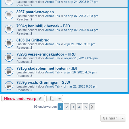
Laatste bericht door
Arnold Tak
«
zo sep 24, 2023 9:27 pm
Reacties:
2
8267 paard-en-wagen
Laatste bericht door
Arnold Tak
«
do sep 07, 2023 7:08 pm
Reacties:
2
7994g koninklijk bezoek - EJD
Laatste bericht door
Arnold Tak
«
za sep 02, 2023 8:44 pm
Reacties:
2
8103 De Griffebrug
Laatste bericht door
Arnold Tak
«
vr jul 21, 2023 3:02 pm
Reacties:
2
7929g verzekeringskantoor - HRU
Laatste bericht door
Arnold Tak
«
wo jun 21, 2023 1:39 pm
Reacties:
2
7915g stadsplein met fontein - JBI
Laatste bericht door
Arnold Tak
«
vr jun 16, 2023 4:37 pm
Reacties:
3
7859g wsch. Groningen - SvW
Laatste bericht door
Arnold Tak
«
di mar 21, 2023 9:38 pm
Reacties:
2
Nieuw onderwerp
1
2
3
4
5
Volgende
99 onderwerpen
Ga naar