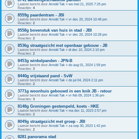
Laatste bericht door
Arnold Tak
«
wo mei 21, 2025 7:25 pm
Reacties:
4
8559g paardentram - JBI
Laatste bericht door
Arnold Tak
«
vr dec 20, 2024 10:48 pm
Reacties:
2
8558g bovenstuk van huis in stad - JBI
Laatste bericht door
Arnold Tak
«
vr dec 20, 2024 10:28 pm
Reacties:
2
8536g straatgezicht met openbaar gebouw - JB
Laatste bericht door
Arnold Tak
«
di dec 10, 2024 2:10 pm
Reacties:
2
8453g winkelpanden - JPN-B
Laatste bericht door
Arnold Tak
«
do aug 01, 2024 1:59 pm
Reacties:
3
8440g vrijstaand pand - SvW
Laatste bericht door
Arnold Tak
«
do jul 04, 2024 2:11 pm
Reacties:
2
3771g woonhuis gebouwd in een knik JB - retour
Laatste bericht door
Arnold Tak
«
vr feb 09, 2024 1:36 pm
Reacties:
3
8148g Groningen gestempeld, koets - HKE
Laatste bericht door
Arnold Tak
«
ma dec 11, 2023 2:57 pm
Reacties:
2
8049g straatgezicht met groep - JBI
Laatste bericht door
Arnold Tak
«
za sep 30, 2023 1:42 pm
Reacties:
2
8281 panorama stad