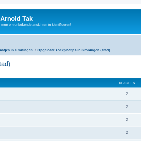
 Arnold Tak
p mee om onbekende ansichten te identificeren!
aatjes in Groningen
Opgeloste zoekplaatjes in Groningen (stad)
tad)
REACTIES
2
2
2
2