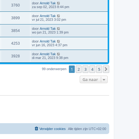
door
Arnold Tak
3760
za sep 02, 2023 8:44 pm
door
Arnold Tak
3899
vr jul 21, 2023 3:02 pm
door
Arnold Tak
3854
wo jun 21, 2023 1:39 pm
door
Arnold Tak
4253
vr jun 16, 2023 4:37 pm
door
Arnold Tak
3928
di mar 21, 2023 9:38 pm
1
2
3
4
5
Volgende
99 onderwerpen
Ga naar
Verwijder cookies
Alle tijden zijn
UTC+02:00