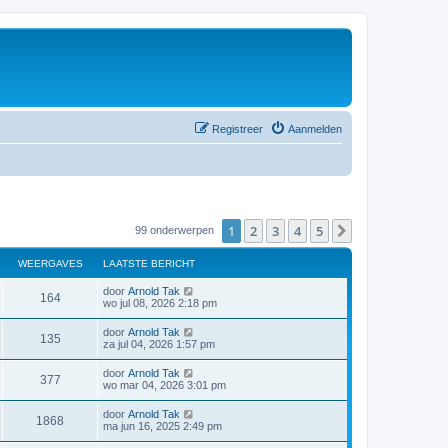
Registreer
Aanmelden
1
2
3
4
5
Volgende
99 onderwerpen
WEERGAVES
LAATSTE BERICHT
door
Arnold Tak
164
wo jul 08, 2026 2:18 pm
door
Arnold Tak
135
za jul 04, 2026 1:57 pm
door
Arnold Tak
377
wo mar 04, 2026 3:01 pm
door
Arnold Tak
1868
ma jun 16, 2025 2:49 pm