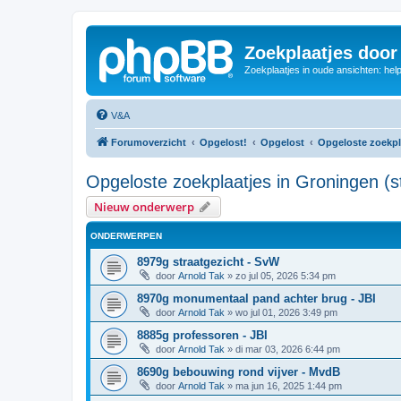
Zoekplaatjes door
Zoekplaatjes in oude ansichten: hel
V&A
Forumoverzicht
Opgelost!
Opgelost
Opgeloste zoekpl
Opgeloste zoekplaatjes in Groningen (s
Nieuw onderwerp
ONDERWERPEN
8979g straatgezicht - SvW
door
Arnold Tak
»
zo jul 05, 2026 5:34 pm
8970g monumentaal pand achter brug - JBI
door
Arnold Tak
»
wo jul 01, 2026 3:49 pm
8885g professoren - JBI
door
Arnold Tak
»
di mar 03, 2026 6:44 pm
8690g bebouwing rond vijver - MvdB
door
Arnold Tak
»
ma jun 16, 2025 1:44 pm