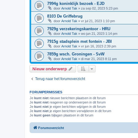
7994g koninklijk bezoek - EJD
door
Arnold Tak
»
za sep 02, 2023 5:23 pm
8103 De Griffebrug
door
Arnold Tak
»
vr jul 21, 2023 1:10 pm
7929g verzekeringskantoor - HRU
door
Arnold Tak
»
wo jun 21, 2023 1:14 pm
7915g stadsplein met fontein - JBI
door
Arnold Tak
»
vr jun 16, 2023 2:39 pm
7859g wsch. Groningen - SvW
door
Arnold Tak
»
di mar 21, 2023 8:11 pm
Nieuw onderwerp
Terug naar het forumoverzicht
FORUMPERMISSIES
Je
kunt niet
nieuwe berichten plaatsen in dit forum
Je
kunt niet
reageren op onderwerpen in dit forum
Je
kunt niet
je eigen berichten wijzigen in dit forum
Je
kunt niet
je eigen berichten verwijderen in dit forum
Je
kunt geen
bijlagen plaatsen in dit forum
Forumoverzicht