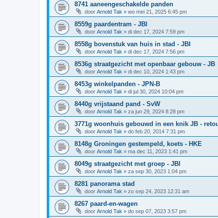
8741 aaneengeschakelde panden
door
Arnold Tak
»
wo mei 21, 2025 6:45 pm
8559g paardentram - JBI
door
Arnold Tak
»
di dec 17, 2024 7:59 pm
8558g bovenstuk van huis in stad - JBI
door
Arnold Tak
»
di dec 17, 2024 7:56 pm
8536g straatgezicht met openbaar gebouw - JB
door
Arnold Tak
»
di dec 10, 2024 1:43 pm
8453g winkelpanden - JPN-B
door
Arnold Tak
»
di jul 30, 2024 10:04 pm
8440g vrijstaand pand - SvW
door
Arnold Tak
»
za jun 29, 2024 8:28 pm
3771g woonhuis gebouwd in een knik JB - reto
door
Arnold Tak
»
do feb 20, 2014 7:31 pm
8148g Groningen gestempeld, koets - HKE
door
Arnold Tak
»
ma dec 11, 2023 1:41 pm
8049g straatgezicht met groep - JBI
door
Arnold Tak
»
za sep 30, 2023 1:04 pm
8281 panorama stad
door
Arnold Tak
»
zo sep 24, 2023 12:31 am
8267 paard-en-wagen
door
Arnold Tak
»
do sep 07, 2023 3:57 pm