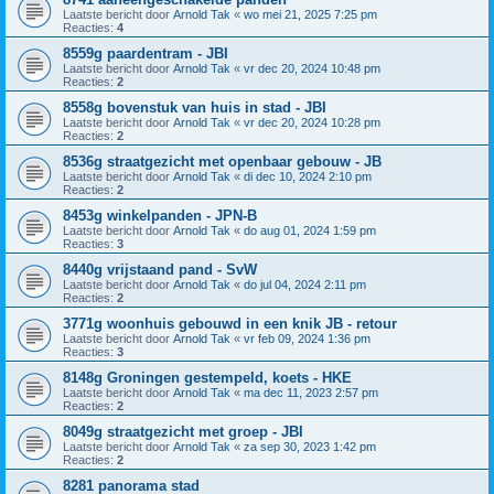
Laatste bericht door
Arnold Tak
«
wo mei 21, 2025 7:25 pm
Reacties:
4
8559g paardentram - JBI
Laatste bericht door
Arnold Tak
«
vr dec 20, 2024 10:48 pm
Reacties:
2
8558g bovenstuk van huis in stad - JBI
Laatste bericht door
Arnold Tak
«
vr dec 20, 2024 10:28 pm
Reacties:
2
8536g straatgezicht met openbaar gebouw - JB
Laatste bericht door
Arnold Tak
«
di dec 10, 2024 2:10 pm
Reacties:
2
8453g winkelpanden - JPN-B
Laatste bericht door
Arnold Tak
«
do aug 01, 2024 1:59 pm
Reacties:
3
8440g vrijstaand pand - SvW
Laatste bericht door
Arnold Tak
«
do jul 04, 2024 2:11 pm
Reacties:
2
3771g woonhuis gebouwd in een knik JB - retour
Laatste bericht door
Arnold Tak
«
vr feb 09, 2024 1:36 pm
Reacties:
3
8148g Groningen gestempeld, koets - HKE
Laatste bericht door
Arnold Tak
«
ma dec 11, 2023 2:57 pm
Reacties:
2
8049g straatgezicht met groep - JBI
Laatste bericht door
Arnold Tak
«
za sep 30, 2023 1:42 pm
Reacties:
2
8281 panorama stad