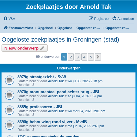
Zoekplaatjes door Arnold Tak
V&A
Registreer
Aanmelden
Forumoverzicht
Opgelost!
Opgelost
Opgeloste zoekplaatjes in Groningen
Opgeloste zoekplaatjes in Groningen (stad)
Opgeloste zoekplaatjes in Groningen (stad)
Nieuw onderwerp
1
2
3
4
5
Volgende
99 onderwerpen
Onderwerpen
8979g straatgezicht - SvW
Laatste bericht door
Arnold Tak
«
wo jul 08, 2026 2:18 pm
Reacties:
2
8970g monumentaal pand achter brug - JBI
Laatste bericht door
Arnold Tak
«
za jul 04, 2026 1:57 pm
Reacties:
2
8885g professoren - JBI
Laatste bericht door
Arnold Tak
«
wo mar 04, 2026 3:01 pm
Reacties:
2
8690g bebouwing rond vijver - MvdB
Laatste bericht door
Arnold Tak
«
ma jun 16, 2025 2:49 pm
Reacties:
2
8741 aaneengeschakelde panden