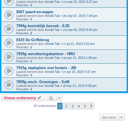
Laatste bericht door
Arnold Tak
«
zo sep 24, 2023 9:27 pm
Reacties:
2
8267 paard-en-wagen
Laatste bericht door
Arnold Tak
«
do sep 07, 2023 7:08 pm
Reacties:
2
7994g koninklijk bezoek - EJD
Laatste bericht door
Arnold Tak
«
za sep 02, 2023 8:44 pm
Reacties:
2
8103 De Griffebrug
Laatste bericht door
Arnold Tak
«
vr jul 21, 2023 3:02 pm
Reacties:
2
7929g verzekeringskantoor - HRU
Laatste bericht door
Arnold Tak
«
wo jun 21, 2023 1:39 pm
Reacties:
2
7915g stadsplein met fontein - JBI
Laatste bericht door
Arnold Tak
«
vr jun 16, 2023 4:37 pm
Reacties:
3
7859g wsch. Groningen - SvW
Laatste bericht door
Arnold Tak
«
di mar 21, 2023 9:38 pm
Reacties:
2
Nieuw onderwerp
1
2
3
4
5
Volgende
99 onderwerpen
Ga naar