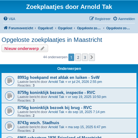
Zoekplaatjes door Arnold Tak
V&A
Registreer
Aanmelden
Forumoverzicht
Opgelost!
Opgelost
Opgeloste zoekplaatjes in Limburg
Opgeloste zoekplaatjes in Maastricht
Opgeloste zoekplaatjes in Maastricht
Nieuw onderwerp
1
2
3
Volgende
44 onderwerpen
Onderwerpen
8991g hoekpand met afdak en luiken - SvW
Laatste bericht door
Arnold Tak
«
vr jul 24, 2026 2:55 pm
Reacties:
3
8759g koninklijk bezoek, inspectie - RVC
Laatste bericht door
Arnold Tak
«
vr sep 19, 2025 10:50 pm
Reacties:
3
8756g koninklijk bezoek bij brug - RVC
Laatste bericht door
Arnold Tak
«
do sep 18, 2025 7:14 pm
Reacties:
2
8743g wsch. Stadhuis
Laatste bericht door
Arnold Tak
«
ma sep 15, 2025 6:47 pm
Reacties:
2
6960 schaatsen 1926 Friesland of Maastricht