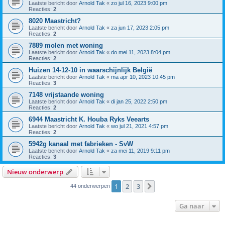
Laatste bericht door
Arnold Tak
«
zo jul 16, 2023 9:00 pm
Reacties:
2
8020 Maastricht?
Laatste bericht door
Arnold Tak
«
za jun 17, 2023 2:05 pm
Reacties:
2
7889 molen met woning
Laatste bericht door
Arnold Tak
«
do mei 11, 2023 8:04 pm
Reacties:
2
Huizen 14-12-10 in waarschijnlijk België
Laatste bericht door
Arnold Tak
«
ma apr 10, 2023 10:45 pm
Reacties:
3
7148 vrijstaande woning
Laatste bericht door
Arnold Tak
«
di jan 25, 2022 2:50 pm
Reacties:
2
6944 Maastricht K. Houba Ryks Veearts
Laatste bericht door
Arnold Tak
«
wo jul 21, 2021 4:57 pm
Reacties:
2
5942g kanaal met fabrieken - SvW
Laatste bericht door
Arnold Tak
«
za mei 11, 2019 9:11 pm
Reacties:
3
Nieuw onderwerp
1
2
3
Volgende
44 onderwerpen
Ga naar