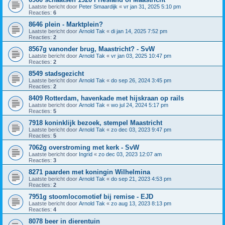
Laatste bericht door
Peter Smaardijk
«
vr jan 31, 2025 5:10 pm
Reacties:
6
8646 plein - Marktplein?
Laatste bericht door
Arnold Tak
«
di jan 14, 2025 7:52 pm
Reacties:
2
8567g vanonder brug, Maastricht? - SvW
Laatste bericht door
Arnold Tak
«
vr jan 03, 2025 10:47 pm
Reacties:
2
8549 stadsgezicht
Laatste bericht door
Arnold Tak
«
do sep 26, 2024 3:45 pm
Reacties:
2
8409 Rotterdam, havenkade met hijskraan op rails
Laatste bericht door
Arnold Tak
«
wo jul 24, 2024 5:17 pm
Reacties:
5
7918 koninklijk bezoek, stempel Maastricht
Laatste bericht door
Arnold Tak
«
zo dec 03, 2023 9:47 pm
Reacties:
5
7062g overstroming met kerk - SvW
Laatste bericht door
Ingrid
«
zo dec 03, 2023 12:07 am
Reacties:
3
8271 paarden met koningin Wilhelmina
Laatste bericht door
Arnold Tak
«
do sep 21, 2023 4:53 pm
Reacties:
2
7951g stoomlocomotief bij remise - EJD
Laatste bericht door
Arnold Tak
«
zo aug 13, 2023 8:13 pm
Reacties:
4
8078 beer in dierentuin