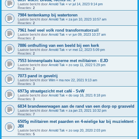
Laatste bericht door
Arnold Tak
«
vr jul 14, 2023 9:14 pm
Reacties:
2
7984 tentenkamp bij watertoren
Laatste bericht door
Arnold Tak
«
za jun 10, 2023 10:57 am
Reacties:
2
7961 heel veel volk rond transformatorzuil
Laatste bericht door
Arnold Tak
«
vr jun 09, 2023 10:37 am
Reacties:
2
7886 onthulling van een beeld bij een kerk
Laatste bericht door
Arnold Tak
«
vr mei 12, 2023 5:09 pm
Reacties:
2
7553 binnenplaats kazerne met militairen - EJD
Laatste bericht door
Arnold Tak
«
zo sep 11, 2022 5:29 pm
Reacties:
2
7073 pand in gevelrij
Laatste bericht door
Wim
«
ma nov 22, 2021 9:13 am
Reacties:
3
6973g straatgezicht met café - SvW
Laatste bericht door
Arnold Tak
«
do sep 16, 2021 8:18 pm
Reacties:
3
6834 brandweerwagen aan de rand van een dorp op grasveld
Laatste bericht door
Arnold Tak
«
za jan 23, 2021 10:32 pm
Reacties:
7
6505g militairen met paarden en 4-wielige kar bij muziektent -
JBI
Laatste bericht door
Arnold Tak
«
zo sep 20, 2020 2:03 pm
Reacties:
5