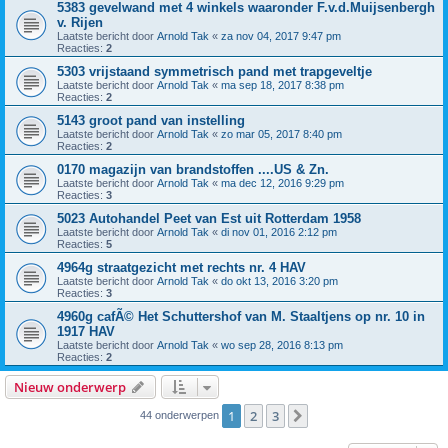
5383 gevelwand met 4 winkels waaronder F.v.d.Muijsenbergh
v. Rijen
Laatste bericht door
Arnold Tak
«
za nov 04, 2017 9:47 pm
Reacties:
2
5303 vrijstaand symmetrisch pand met trapgeveltje
Laatste bericht door
Arnold Tak
«
ma sep 18, 2017 8:38 pm
Reacties:
2
5143 groot pand van instelling
Laatste bericht door
Arnold Tak
«
zo mar 05, 2017 8:40 pm
Reacties:
2
0170 magazijn van brandstoffen ....US & Zn.
Laatste bericht door
Arnold Tak
«
ma dec 12, 2016 9:29 pm
Reacties:
3
5023 Autohandel Peet van Est uit Rotterdam 1958
Laatste bericht door
Arnold Tak
«
di nov 01, 2016 2:12 pm
Reacties:
5
4964g straatgezicht met rechts nr. 4 HAV
Laatste bericht door
Arnold Tak
«
do okt 13, 2016 3:20 pm
Reacties:
3
4960g cafÃ© Het Schuttershof van M. Staaltjens op nr. 10 in
1917 HAV
Laatste bericht door
Arnold Tak
«
wo sep 28, 2016 8:13 pm
Reacties:
2
Nieuw onderwerp
1
2
3
Volgende
44 onderwerpen