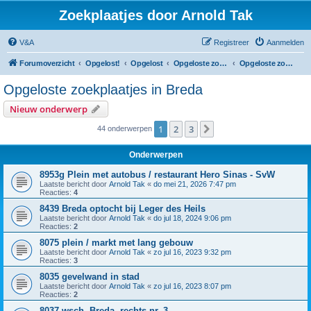
Zoekplaatjes door Arnold Tak
V&A
Registreer
Aanmelden
Forumoverzicht
Opgelost!
Opgelost
Opgeloste zoekplaatjes in Noord-Brabant
Opgeloste zoekplaatjes in Breda
Opgeloste zoekplaatjes in Breda
Nieuw onderwerp
1
2
3
Volgende
44 onderwerpen
Onderwerpen
8953g Plein met autobus / restaurant Hero Sinas - SvW
Laatste bericht door
Arnold Tak
«
do mei 21, 2026 7:47 pm
Reacties:
4
8439 Breda optocht bij Leger des Heils
Laatste bericht door
Arnold Tak
«
do jul 18, 2024 9:06 pm
Reacties:
2
8075 plein / markt met lang gebouw
Laatste bericht door
Arnold Tak
«
zo jul 16, 2023 9:32 pm
Reacties:
3
8035 gevelwand in stad
Laatste bericht door
Arnold Tak
«
zo jul 16, 2023 8:07 pm
Reacties:
2
8037 wsch. Breda, rechts nr. 3