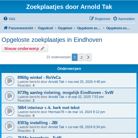
Zoekplaatjes door Arnold Tak
V&A
Registreer
Aanmelden
Forumoverzicht
Opgelost!
Opgelost
Opgeloste zoekplaatjes in Noord-Brabant
Opgeloste zoekplaatjes in Eindhoven
Opgeloste zoekplaatjes in Eindhoven
Nieuw onderwerp
1
2
Volgende
22 onderwerpen
Onderwerpen
8960g winkel - RoVeCa
Laatste bericht door
Arnold Tak
«
ma mei 25, 2026 4:48 pm
Reacties:
4
8739g aanleg riolering, mogelijk Eindhoven - SvW
Laatste bericht door
Arnold Tak
«
di sep 02, 2025 7:53 pm
Reacties:
2
5864 interieur r.-k. kerk met tekst
Laatste bericht door
Herman78
«
do mar 14, 2024 8:12 pm
Reacties:
6
8303g instelling - JBI
Laatste bericht door
Arnold Tak
«
za mar 09, 2024 8:34 pm
Reacties:
2
7644g herenhuis - SvW