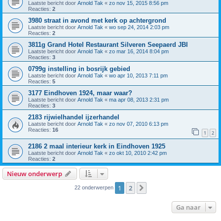
Laatste bericht door
Arnold Tak
«
zo nov 15, 2015 8:56 pm
Reacties:
2
3980 straat in avond met kerk op achtergrond
Laatste bericht door
Arnold Tak
«
wo sep 24, 2014 2:03 pm
Reacties:
2
3811g Grand Hotel Restaurant Silveren Seepaerd JBI
Laatste bericht door
Arnold Tak
«
zo mar 16, 2014 8:04 pm
Reacties:
3
0799g instelling in bosrijk gebied
Laatste bericht door
Arnold Tak
«
wo apr 10, 2013 7:11 pm
Reacties:
5
3177 Eindhoven 1924, maar waar?
Laatste bericht door
Arnold Tak
«
ma apr 08, 2013 2:31 pm
Reacties:
3
2183 rijwielhandel ijzerhandel
Laatste bericht door
Arnold Tak
«
zo nov 07, 2010 6:13 pm
Reacties:
16
1
2
2186 2 maal interieur kerk in Eindhoven 1925
Laatste bericht door
Arnold Tak
«
zo okt 10, 2010 2:42 pm
Reacties:
2
Nieuw onderwerp
1
2
Volgende
22 onderwerpen
Ga naar