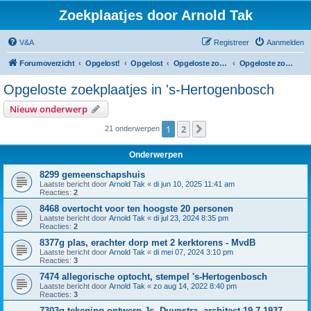
Zoekplaatjes door Arnold Tak
V&A
Registreer
Aanmelden
Forumoverzicht
Opgelost!
Opgelost
Opgeloste zoekplaatjes in Noord-Brabant
Opgeloste zoekplaatjes in 's-Hertogenbosch
Opgeloste zoekplaatjes in 's-Hertogenbosch
Nieuw onderwerp
1
2
Volgende
21 onderwerpen
Onderwerpen
8299 gemeenschapshuis
Laatste bericht door
Arnold Tak
«
di jun 10, 2025 11:41 am
Reacties:
2
8468 overtocht voor ten hoogste 20 personen
Laatste bericht door
Arnold Tak
«
di jul 23, 2024 8:35 pm
Reacties:
2
8377g plas, erachter dorp met 2 kerktorens - MvdB
Laatste bericht door
Arnold Tak
«
di mei 07, 2024 3:10 pm
Reacties:
3
7474 allegorische optocht, stempel 's-Hertogenbosch
Laatste bericht door
Arnold Tak
«
zo aug 14, 2022 8:40 pm
Reacties:
3
7303g tekening ontwerp Js. Duynstra, architect 19-7-1937 -