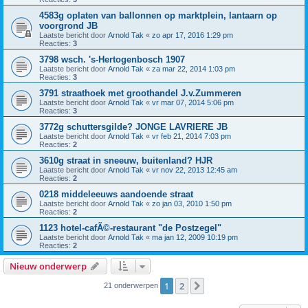
4583g oplaten van ballonnen op marktplein, lantaarn op
voorgrond JB
Laatste bericht door
Arnold Tak
«
zo apr 17, 2016 1:29 pm
Reacties:
3
3798 wsch. 's-Hertogenbosch 1907
Laatste bericht door
Arnold Tak
«
za mar 22, 2014 1:03 pm
Reacties:
3
3791 straathoek met groothandel J.v.Zummeren
Laatste bericht door
Arnold Tak
«
vr mar 07, 2014 5:06 pm
Reacties:
3
3772g schuttersgilde? JONGE LAVRIERE JB
Laatste bericht door
Arnold Tak
«
vr feb 21, 2014 7:03 pm
Reacties:
2
3610g straat in sneeuw, buitenland? HJR
Laatste bericht door
Arnold Tak
«
vr nov 22, 2013 12:45 am
Reacties:
2
0218 middeleeuws aandoende straat
Laatste bericht door
Arnold Tak
«
zo jan 03, 2010 1:50 pm
Reacties:
2
1123 hotel-cafÃ©-restaurant "de Postzegel"
Laatste bericht door
Arnold Tak
«
ma jan 12, 2009 10:19 pm
Reacties:
2
Nieuw onderwerp
1
2
Volgende
21 onderwerpen