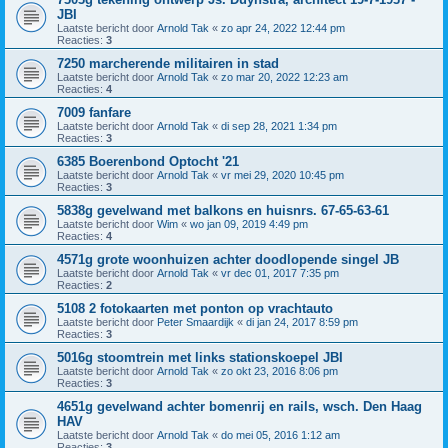
JBI
Laatste bericht door
Arnold Tak
«
zo apr 24, 2022 12:44 pm
Reacties:
3
7250 marcherende militairen in stad
Laatste bericht door
Arnold Tak
«
zo mar 20, 2022 12:23 am
Reacties:
4
7009 fanfare
Laatste bericht door
Arnold Tak
«
di sep 28, 2021 1:34 pm
Reacties:
3
6385 Boerenbond Optocht '21
Laatste bericht door
Arnold Tak
«
vr mei 29, 2020 10:45 pm
Reacties:
3
5838g gevelwand met balkons en huisnrs. 67-65-63-61
Laatste bericht door
Wim
«
wo jan 09, 2019 4:49 pm
Reacties:
4
4571g grote woonhuizen achter doodlopende singel JB
Laatste bericht door
Arnold Tak
«
vr dec 01, 2017 7:35 pm
Reacties:
2
5108 2 fotokaarten met ponton op vrachtauto
Laatste bericht door
Peter Smaardijk
«
di jan 24, 2017 8:59 pm
Reacties:
3
5016g stoomtrein met links stationskoepel JBI
Laatste bericht door
Arnold Tak
«
zo okt 23, 2016 8:06 pm
Reacties:
3
4651g gevelwand achter bomenrij en rails, wsch. Den Haag
HAV
Laatste bericht door
Arnold Tak
«
do mei 05, 2016 1:12 am
Reacties:
3