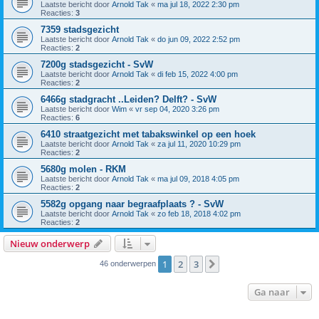
Laatste bericht door
Arnold Tak
«
ma jul 18, 2022 2:30 pm
Reacties:
3
7359 stadsgezicht
Laatste bericht door
Arnold Tak
«
do jun 09, 2022 2:52 pm
Reacties:
2
7200g stadsgezicht - SvW
Laatste bericht door
Arnold Tak
«
di feb 15, 2022 4:00 pm
Reacties:
2
6466g stadgracht ..Leiden? Delft? - SvW
Laatste bericht door
Wim
«
vr sep 04, 2020 3:26 pm
Reacties:
6
6410 straatgezicht met tabakswinkel op een hoek
Laatste bericht door
Arnold Tak
«
za jul 11, 2020 10:29 pm
Reacties:
2
5680g molen - RKM
Laatste bericht door
Arnold Tak
«
ma jul 09, 2018 4:05 pm
Reacties:
2
5582g opgang naar begraafplaats ? - SvW
Laatste bericht door
Arnold Tak
«
zo feb 18, 2018 4:02 pm
Reacties:
2
Nieuw onderwerp
1
2
3
Volgende
46 onderwerpen
Ga naar