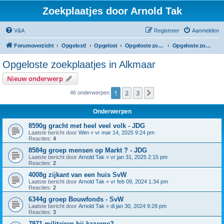
Zoekplaatjes door Arnold Tak
V&A
Registreer
Aanmelden
Forumoverzicht
Opgelost!
Opgelost
Opgeloste zoekplaatjes in Noord-Holland
Opgeloste zoekplaatjes in Alkmaar
Opgeloste zoekplaatjes in Alkmaar
Nieuw onderwerp
1
2
3
Volgende
46 onderwerpen
Onderwerpen
8590g gracht met heel veel volk - JDG
Laatste bericht door
Wim
«
vr mar 14, 2025 9:24 pm
Reacties:
4
8584g groep mensen op Markt ? - JDG
Laatste bericht door
Arnold Tak
«
vr jan 31, 2025 2:15 pm
Reacties:
2
4008g zijkant van een huis SvW
Laatste bericht door
Arnold Tak
«
vr feb 09, 2024 1:34 pm
Reacties:
2
6344g groep Bouwfonds - SvW
Laatste bericht door
Arnold Tak
«
di jan 30, 2024 9:28 pm
Reacties:
3
7971 militairen bij kazerne?