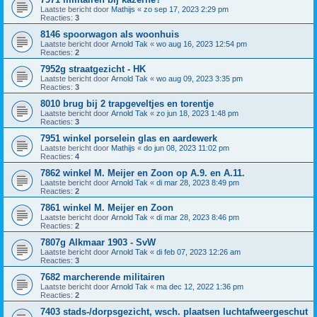
Laatste bericht door
Mathijs
«
zo sep 17, 2023 2:29 pm
Reacties:
3
8146 spoorwagon als woonhuis
Laatste bericht door
Arnold Tak
«
wo aug 16, 2023 12:54 pm
Reacties:
2
7952g straatgezicht - HK
Laatste bericht door
Arnold Tak
«
wo aug 09, 2023 3:35 pm
Reacties:
3
8010 brug bij 2 trapgeveltjes en torentje
Laatste bericht door
Arnold Tak
«
zo jun 18, 2023 1:48 pm
Reacties:
3
7951 winkel porselein glas en aardewerk
Laatste bericht door
Mathijs
«
do jun 08, 2023 11:02 pm
Reacties:
4
7862 winkel M. Meijer en Zoon op A.9. en A.11.
Laatste bericht door
Arnold Tak
«
di mar 28, 2023 8:49 pm
Reacties:
2
7861 winkel M. Meijer en Zoon
Laatste bericht door
Arnold Tak
«
di mar 28, 2023 8:46 pm
Reacties:
2
7807g Alkmaar 1903 - SvW
Laatste bericht door
Arnold Tak
«
di feb 07, 2023 12:26 am
Reacties:
3
7682 marcherende militairen
Laatste bericht door
Arnold Tak
«
ma dec 12, 2022 1:36 pm
Reacties:
2
7403 stads-/dorpsgezicht, wsch. plaatsen luchtafweergeschut