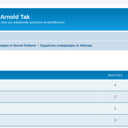
 Arnold Tak
p mee om onbekende ansichten te identificeren!
aatjes in Noord-Holland
Opgeloste zoekplaatjes in Alkmaar
REACTIES
4
2
2
3