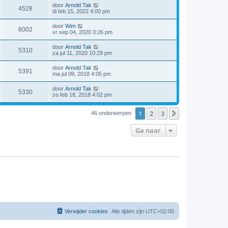
door
Arnold Tak
4528
di feb 15, 2022 4:00 pm
door
Wim
8002
vr sep 04, 2020 3:26 pm
door
Arnold Tak
5310
za jul 11, 2020 10:29 pm
door
Arnold Tak
5391
ma jul 09, 2018 4:05 pm
door
Arnold Tak
5330
zo feb 18, 2018 4:02 pm
1
2
3
Volgende
46 onderwerpen
Ga naar
Verwijder cookies
Alle tijden zijn
UTC+02:00