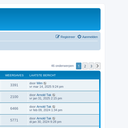
Registreer
Aanmelden
1
2
3
Volgende
46 onderwerpen
WEERGAVES
LAATSTE BERICHT
door
Wim
3391
vr mar 14, 2025 9:24 pm
door
Arnold Tak
2100
vr jan 31, 2025 2:15 pm
door
Arnold Tak
6466
vr feb 09, 2024 1:34 pm
door
Arnold Tak
5771
di jan 30, 2024 9:28 pm