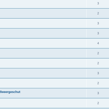
3
2
3
3
4
2
2
3
2
afweergeschut
3
2