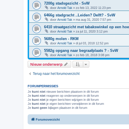
7200g stadsgezicht - SvW
door
Arnold Tak
»
zo feb 13, 2022 11:23 pm
6466g stadgracht ..Leiden? Delft? - SvW
door
Arnold Tak
»
ma aug 31, 2020 7:57 pm
6410 straatgezicht met tabakswinkel op een ho
door
Arnold Tak
»
za jul 11, 2020 3:12 pm
5680g molen - RKM
door
Arnold Tak
»
di jul 03, 2018 12:52 pm
5582g opgang naar begraafplaats ? - SvW
door
Arnold Tak
»
zo feb 18, 2018 3:08 pm
Nieuw onderwerp
Terug naar het forumoverzicht
FORUMPERMISSIES
Je
kunt niet
nieuwe berichten plaatsen in dit forum
Je
kunt niet
reageren op onderwerpen in dit forum
Je
kunt niet
je eigen berichten wijzigen in dit forum
Je
kunt niet
je eigen berichten verwijderen in dit forum
Je
kunt geen
bijlagen plaatsen in dit forum
Forumoverzicht