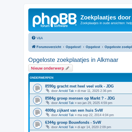
Zoekplaatjes door
Zoekplaatjes in oude ansichten: hel
V&A
Forumoverzicht
Opgelost!
Opgelost
Opgeloste zoekpl
Opgeloste zoekplaatjes in Alkmaar
Nieuw onderwerp
ONDERWERPEN
8590g gracht met heel veel volk - JDG
door
Arnold Tak
»
di mar 11, 2025 2:36 pm
8584g groep mensen op Markt ? - JDG
door
Arnold Tak
»
wo jan 29, 2025 4:59 pm
4008g zijkant van een huis SvW
door
Arnold Tak
»
ma sep 22, 2014 4:04 pm
6344g groep Bouwfonds - SvW
door
Arnold Tak
»
di apr 14, 2020 2:09 pm