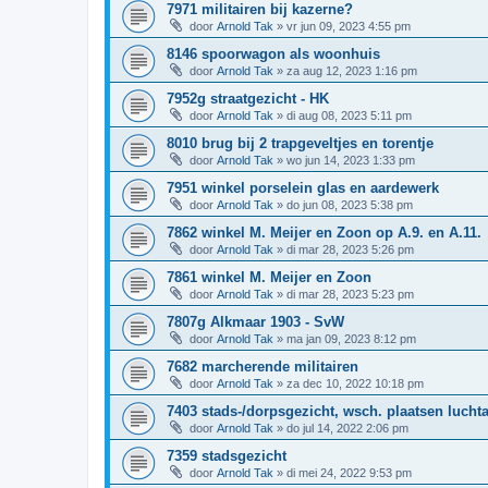
7971 militairen bij kazerne?
door
Arnold Tak
»
vr jun 09, 2023 4:55 pm
8146 spoorwagon als woonhuis
door
Arnold Tak
»
za aug 12, 2023 1:16 pm
7952g straatgezicht - HK
door
Arnold Tak
»
di aug 08, 2023 5:11 pm
8010 brug bij 2 trapgeveltjes en torentje
door
Arnold Tak
»
wo jun 14, 2023 1:33 pm
7951 winkel porselein glas en aardewerk
door
Arnold Tak
»
do jun 08, 2023 5:38 pm
7862 winkel M. Meijer en Zoon op A.9. en A.11.
door
Arnold Tak
»
di mar 28, 2023 5:26 pm
7861 winkel M. Meijer en Zoon
door
Arnold Tak
»
di mar 28, 2023 5:23 pm
7807g Alkmaar 1903 - SvW
door
Arnold Tak
»
ma jan 09, 2023 8:12 pm
7682 marcherende militairen
door
Arnold Tak
»
za dec 10, 2022 10:18 pm
7403 stads-/dorpsgezicht, wsch. plaatsen lucht
door
Arnold Tak
»
do jul 14, 2022 2:06 pm
7359 stadsgezicht
door
Arnold Tak
»
di mei 24, 2022 9:53 pm