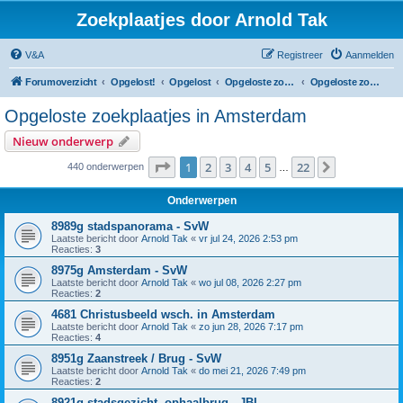
Zoekplaatjes door Arnold Tak
V&A
Registreer
Aanmelden
Forumoverzicht
Opgelost!
Opgelost
Opgeloste zoekplaatjes in Noord-Holland
Opgeloste zoekplaatjes in Amsterdam
Opgeloste zoekplaatjes in Amsterdam
Nieuw onderwerp
Pagina
1
van
22
1
2
3
4
5
22
Volgende
440 onderwerpen
…
Onderwerpen
8989g stadspanorama - SvW
Laatste bericht door
Arnold Tak
«
vr jul 24, 2026 2:53 pm
Reacties:
3
8975g Amsterdam - SvW
Laatste bericht door
Arnold Tak
«
wo jul 08, 2026 2:27 pm
Reacties:
2
4681 Christusbeeld wsch. in Amsterdam
Laatste bericht door
Arnold Tak
«
zo jun 28, 2026 7:17 pm
Reacties:
4
8951g Zaanstreek / Brug - SvW
Laatste bericht door
Arnold Tak
«
do mei 21, 2026 7:49 pm
Reacties:
2
8921g stadsgezicht, ophaalbrug - JBI