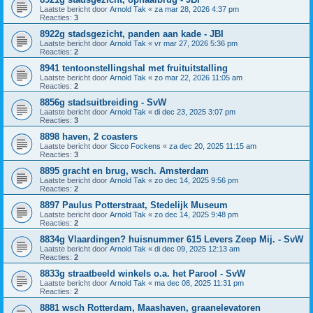
Laatste bericht door
Arnold Tak
«
za mar 28, 2026 4:37 pm
Reacties:
3
8922g stadsgezicht, panden aan kade - JBI
Laatste bericht door
Arnold Tak
«
vr mar 27, 2026 5:36 pm
Reacties:
2
8941 tentoonstellingshal met fruituitstalling
Laatste bericht door
Arnold Tak
«
zo mar 22, 2026 11:05 am
Reacties:
2
8856g stadsuitbreiding - SvW
Laatste bericht door
Arnold Tak
«
di dec 23, 2025 3:07 pm
Reacties:
3
8898 haven, 2 coasters
Laatste bericht door
Sicco Fockens
«
za dec 20, 2025 11:15 am
Reacties:
3
8895 gracht en brug, wsch. Amsterdam
Laatste bericht door
Arnold Tak
«
zo dec 14, 2025 9:56 pm
Reacties:
2
8897 Paulus Potterstraat, Stedelijk Museum
Laatste bericht door
Arnold Tak
«
zo dec 14, 2025 9:48 pm
Reacties:
2
8834g Vlaardingen? huisnummer 615 Levers Zeep Mij. - SvW
Laatste bericht door
Arnold Tak
«
di dec 09, 2025 12:13 am
Reacties:
2
8833g straatbeeld winkels o.a. het Parool - SvW
Laatste bericht door
Arnold Tak
«
ma dec 08, 2025 11:31 pm
Reacties:
2
8881 wsch Rotterdam, Maashaven, graanelevatoren