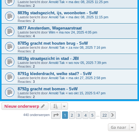
Laatste bericht door
Arnold Tak
«
ma dec 08, 2025 11:25 pm
Reacties:
2
8839g stadsgezicht, ijs, woonboten - SvW
Laatste bericht door
Arnold Tak
«
ma dec 08, 2025 11:15 pm
Reacties:
2
8877 Amsterdam, Wagenaarstraat
Laatste bericht door
Wim
«
ma nov 24, 2025 4:05 pm
Reacties:
4
8785g gracht met houten brug - SvW
Laatste bericht door
Arnold Tak
«
za nov 08, 2025 7:16 pm
Reacties:
2
8818g straatgezicht in stad - JBI
Laatste bericht door
Arnold Tak
«
wo nov 05, 2025 7:39 pm
Reacties:
2
8791g klederdracht, welke stad? - SvW
Laatste bericht door
Arnold Tak
«
ma okt 27, 2025 2:58 pm
Reacties:
3
8792g gracht met bomen - SvW
Laatste bericht door
Arnold Tak
«
wo okt 15, 2025 5:47 pm
Reacties:
2
Nieuw onderwerp
Pagina
1
van
22
1
2
3
4
5
22
Volgende
440 onderwerpen
…
Ga naar