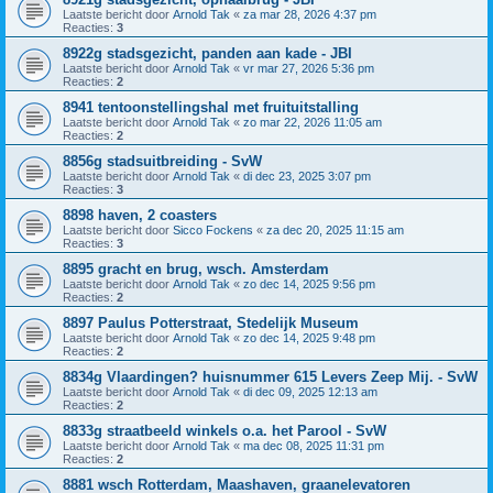
Laatste bericht door
Arnold Tak
«
za mar 28, 2026 4:37 pm
Reacties:
3
8922g stadsgezicht, panden aan kade - JBI
Laatste bericht door
Arnold Tak
«
vr mar 27, 2026 5:36 pm
Reacties:
2
8941 tentoonstellingshal met fruituitstalling
Laatste bericht door
Arnold Tak
«
zo mar 22, 2026 11:05 am
Reacties:
2
8856g stadsuitbreiding - SvW
Laatste bericht door
Arnold Tak
«
di dec 23, 2025 3:07 pm
Reacties:
3
8898 haven, 2 coasters
Laatste bericht door
Sicco Fockens
«
za dec 20, 2025 11:15 am
Reacties:
3
8895 gracht en brug, wsch. Amsterdam
Laatste bericht door
Arnold Tak
«
zo dec 14, 2025 9:56 pm
Reacties:
2
8897 Paulus Potterstraat, Stedelijk Museum
Laatste bericht door
Arnold Tak
«
zo dec 14, 2025 9:48 pm
Reacties:
2
8834g Vlaardingen? huisnummer 615 Levers Zeep Mij. - SvW
Laatste bericht door
Arnold Tak
«
di dec 09, 2025 12:13 am
Reacties:
2
8833g straatbeeld winkels o.a. het Parool - SvW
Laatste bericht door
Arnold Tak
«
ma dec 08, 2025 11:31 pm
Reacties:
2
8881 wsch Rotterdam, Maashaven, graanelevatoren