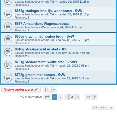
Laatste bericht door
Arnold Tak
«
ma dec 08, 2025 11:25 pm
Reacties:
2
8839g stadsgezicht, ijs, woonboten - SvW
Laatste bericht door
Arnold Tak
«
ma dec 08, 2025 11:15 pm
Reacties:
2
8877 Amsterdam, Wagenaarstraat
Laatste bericht door
Wim
«
ma nov 24, 2025 4:05 pm
Reacties:
4
8785g gracht met houten brug - SvW
Laatste bericht door
Arnold Tak
«
za nov 08, 2025 7:16 pm
Reacties:
2
8818g straatgezicht in stad - JBI
Laatste bericht door
Arnold Tak
«
wo nov 05, 2025 7:39 pm
Reacties:
2
8791g klederdracht, welke stad? - SvW
Laatste bericht door
Arnold Tak
«
ma okt 27, 2025 2:58 pm
Reacties:
3
8792g gracht met bomen - SvW
Laatste bericht door
Arnold Tak
«
wo okt 15, 2025 5:47 pm
Reacties:
2
Nieuw onderwerp
Pagina
1
van
22
1
2
3
4
5
22
Volgende
440 onderwerpen
…
Ga naar