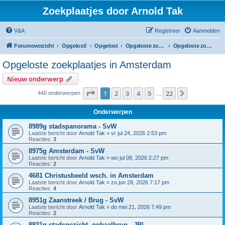
Zoekplaatjes door Arnold Tak
V&A
Registreer
Aanmelden
Forumoverzicht
Opgelost!
Opgelost
Opgeloste zoekplaatjes in Noord-Holland
Opgeloste zoekplaatjes in Amsterdam
Opgeloste zoekplaatjes in Amsterdam
Nieuw onderwerp
Pagina
1
van
22
1
2
3
4
5
22
Volgende
440 onderwerpen
…
Onderwerpen
8989g stadspanorama - SvW
Laatste bericht door
Arnold Tak
«
vr jul 24, 2026 2:53 pm
Reacties:
3
8975g Amsterdam - SvW
Laatste bericht door
Arnold Tak
«
wo jul 08, 2026 2:27 pm
Reacties:
2
4681 Christusbeeld wsch. in Amsterdam
Laatste bericht door
Arnold Tak
«
zo jun 28, 2026 7:17 pm
Reacties:
4
8951g Zaanstreek / Brug - SvW
Laatste bericht door
Arnold Tak
«
do mei 21, 2026 7:49 pm
Reacties:
2
8921g stadsgezicht, ophaalbrug - JBI