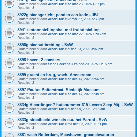
Laatste bericht door
Arnold Tak
«
za mar 28, 2026 4:37 pm
Reacties:
3
8922g stadsgezicht, panden aan kade - JBI
Laatste bericht door
Arnold Tak
«
vr mar 27, 2026 5:36 pm
Reacties:
2
8941 tentoonstellingshal met fruituitstalling
Laatste bericht door
Arnold Tak
«
zo mar 22, 2026 11:05 am
Reacties:
2
8856g stadsuitbreiding - SvW
Laatste bericht door
Arnold Tak
«
di dec 23, 2025 3:07 pm
Reacties:
3
8898 haven, 2 coasters
Laatste bericht door
Sicco Fockens
«
za dec 20, 2025 11:15 am
Reacties:
3
8895 gracht en brug, wsch. Amsterdam
Laatste bericht door
Arnold Tak
«
zo dec 14, 2025 9:56 pm
Reacties:
2
8897 Paulus Potterstraat, Stedelijk Museum
Laatste bericht door
Arnold Tak
«
zo dec 14, 2025 9:48 pm
Reacties:
2
8834g Vlaardingen? huisnummer 615 Levers Zeep Mij. - SvW
Laatste bericht door
Arnold Tak
«
di dec 09, 2025 12:13 am
Reacties:
2
8833g straatbeeld winkels o.a. het Parool - SvW
Laatste bericht door
Arnold Tak
«
ma dec 08, 2025 11:31 pm
Reacties:
2
8881 wsch Rotterdam, Maashaven, graanelevatoren