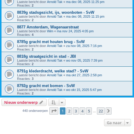
Laatste bericht door
Arnold Tak
«
ma dec 08, 2025 11:25 pm
Reacties:
2
8839g stadsgezicht, ijs, woonboten - SvW
Laatste bericht door
Arnold Tak
«
ma dec 08, 2025 11:15 pm
Reacties:
2
8877 Amsterdam, Wagenaarstraat
Laatste bericht door
Wim
«
ma nov 24, 2025 4:05 pm
Reacties:
4
8785g gracht met houten brug - SvW
Laatste bericht door
Arnold Tak
«
za nov 08, 2025 7:16 pm
Reacties:
2
8818g straatgezicht in stad - JBI
Laatste bericht door
Arnold Tak
«
wo nov 05, 2025 7:39 pm
Reacties:
2
8791g klederdracht, welke stad? - SvW
Laatste bericht door
Arnold Tak
«
ma okt 27, 2025 2:58 pm
Reacties:
3
8792g gracht met bomen - SvW
Laatste bericht door
Arnold Tak
«
wo okt 15, 2025 5:47 pm
Reacties:
2
Nieuw onderwerp
Pagina
1
van
22
1
2
3
4
5
22
Volgende
440 onderwerpen
…
Ga naar