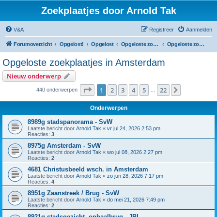
Zoekplaatjes door Arnold Tak
V&A
Registreer
Aanmelden
Forumoverzicht
Opgelost!
Opgelost
Opgeloste zoekplaatjes in Noord-Holland
Opgeloste zoekplaatjes in Amsterdam
Opgeloste zoekplaatjes in Amsterdam
Nieuw onderwerp
Pagina
1
van
22
1
2
3
4
5
22
Volgende
440 onderwerpen
…
Onderwerpen
8989g stadspanorama - SvW
Laatste bericht door
Arnold Tak
«
vr jul 24, 2026 2:53 pm
Reacties:
3
8975g Amsterdam - SvW
Laatste bericht door
Arnold Tak
«
wo jul 08, 2026 2:27 pm
Reacties:
2
4681 Christusbeeld wsch. in Amsterdam
Laatste bericht door
Arnold Tak
«
zo jun 28, 2026 7:17 pm
Reacties:
4
8951g Zaanstreek / Brug - SvW
Laatste bericht door
Arnold Tak
«
do mei 21, 2026 7:49 pm
Reacties:
2
8921g stadsgezicht, ophaalbrug - JBI