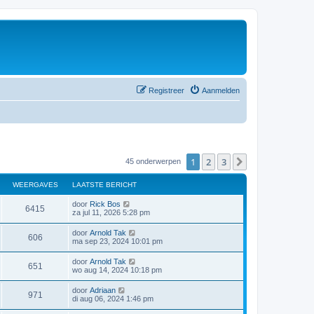
Registreer
Aanmelden
1
2
3
Volgende
45 onderwerpen
WEERGAVES
LAATSTE BERICHT
door
Rick Bos
6415
za jul 11, 2026 5:28 pm
door
Arnold Tak
606
ma sep 23, 2024 10:01 pm
door
Arnold Tak
651
wo aug 14, 2024 10:18 pm
door
Adriaan
971
di aug 06, 2024 1:46 pm