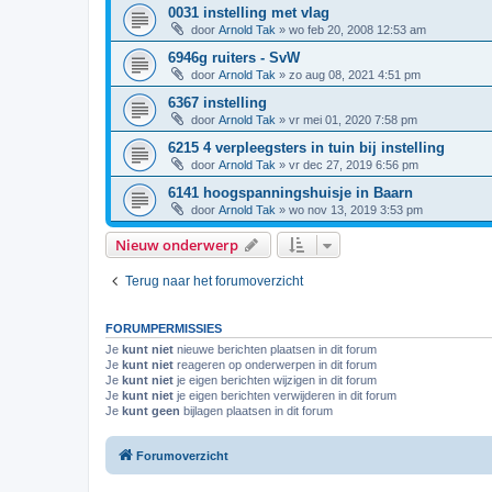
0031 instelling met vlag
door
Arnold Tak
»
wo feb 20, 2008 12:53 am
6946g ruiters - SvW
door
Arnold Tak
»
zo aug 08, 2021 4:51 pm
6367 instelling
door
Arnold Tak
»
vr mei 01, 2020 7:58 pm
6215 4 verpleegsters in tuin bij instelling
door
Arnold Tak
»
vr dec 27, 2019 6:56 pm
6141 hoogspanningshuisje in Baarn
door
Arnold Tak
»
wo nov 13, 2019 3:53 pm
Nieuw onderwerp
Terug naar het forumoverzicht
FORUMPERMISSIES
Je
kunt niet
nieuwe berichten plaatsen in dit forum
Je
kunt niet
reageren op onderwerpen in dit forum
Je
kunt niet
je eigen berichten wijzigen in dit forum
Je
kunt niet
je eigen berichten verwijderen in dit forum
Je
kunt geen
bijlagen plaatsen in dit forum
Forumoverzicht