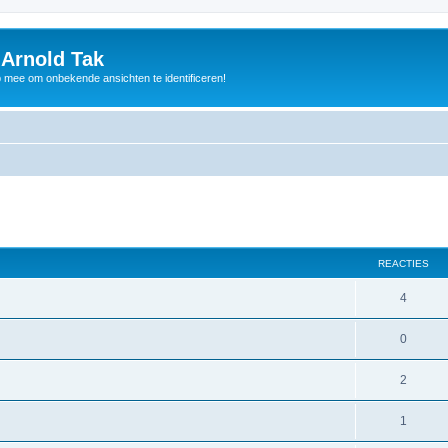
 Arnold Tak
p mee om onbekende ansichten te identificeren!
REACTIES
4
0
2
1