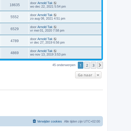
door
Arnold Tak
18635
wo dec 22, 2021 5:54 pm
door
Arnold Tak
5552
zo aug 08, 2021 4:51 pm
door
Arnold Tak
6529
vr mei 01, 2020 7:58 pm
door
Arnold Tak
4789
vr dec 27, 2019 6:56 pm
door
Arnold Tak
4869
wo nov 13, 2019 3:53 pm
1
2
3
Volgende
45 onderwerpen
Ga naar
Verwijder cookies
Alle tijden zijn
UTC+02:00