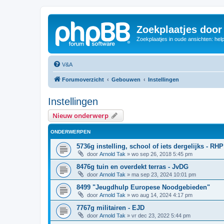
Zoekplaatjes door
Zoekplaatjes in oude ansichten: hel
V&A
Forumoverzicht
Gebouwen
Instellingen
Instellingen
Nieuw onderwerp
ONDERWERPEN
5736g instelling, school of iets dergelijks - RHP
door
Arnold Tak
»
wo sep 26, 2018 5:45 pm
8476g tuin en overdekt terras - JvDG
door
Arnold Tak
»
ma sep 23, 2024 10:01 pm
8499 "Jeugdhulp Europese Noodgebieden"
door
Arnold Tak
»
wo aug 14, 2024 4:17 pm
7767g militairen - EJD
door
Arnold Tak
»
vr dec 23, 2022 5:44 pm