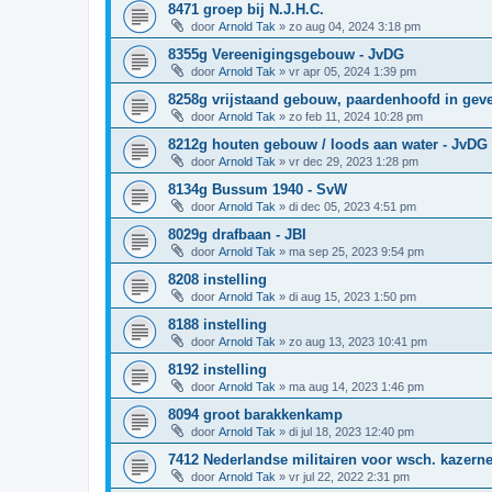
8471 groep bij N.J.H.C.
door
Arnold Tak
»
zo aug 04, 2024 3:18 pm
8355g Vereenigingsgebouw - JvDG
door
Arnold Tak
»
vr apr 05, 2024 1:39 pm
8258g vrijstaand gebouw, paardenhoofd in gevel
door
Arnold Tak
»
zo feb 11, 2024 10:28 pm
8212g houten gebouw / loods aan water - JvDG
door
Arnold Tak
»
vr dec 29, 2023 1:28 pm
8134g Bussum 1940 - SvW
door
Arnold Tak
»
di dec 05, 2023 4:51 pm
8029g drafbaan - JBI
door
Arnold Tak
»
ma sep 25, 2023 9:54 pm
8208 instelling
door
Arnold Tak
»
di aug 15, 2023 1:50 pm
8188 instelling
door
Arnold Tak
»
zo aug 13, 2023 10:41 pm
8192 instelling
door
Arnold Tak
»
ma aug 14, 2023 1:46 pm
8094 groot barakkenkamp
door
Arnold Tak
»
di jul 18, 2023 12:40 pm
7412 Nederlandse militairen voor wsch. kazerne
door
Arnold Tak
»
vr jul 22, 2022 2:31 pm