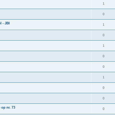
1
0
 - JBI
1
0
1
0
0
1
0
0
 op nr. 73
0