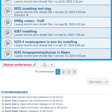
Laatste bericht door
Arnold Tak
«
vr jul 22, 2022 2:31 pm
0031 instelling met vlag
Laatste bericht door
Arnold Tak
«
wo dec 22, 2021 5:54 pm
Reacties:
8
6946g ruiters - SvW
Laatste bericht door
Arnold Tak
«
zo aug 08, 2021 4:51 pm
6367 instelling
Laatste bericht door
Arnold Tak
«
vr mei 01, 2020 7:58 pm
6215 4 verpleegsters in tuin bij instelling
Laatste bericht door
Arnold Tak
«
vr dec 27, 2019 6:56 pm
6141 hoogspanningshuisje in Baarn
Laatste bericht door
Arnold Tak
«
wo nov 13, 2019 3:53 pm
Nieuw onderwerp
1
2
3
Volgende
45 onderwerpen
Ga naar
FORUMPERMISSIES
Je
kunt niet
nieuwe berichten plaatsen in dit forum
Je
kunt niet
reageren op onderwerpen in dit forum
Je
kunt niet
je eigen berichten wijzigen in dit forum
Je
kunt niet
je eigen berichten verwijderen in dit forum
Je
kunt geen
bijlagen plaatsen in dit forum