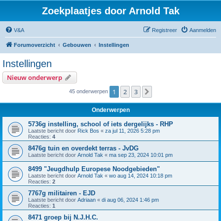
Zoekplaatjes door Arnold Tak
V&A
Registreer
Aanmelden
Forumoverzicht
Gebouwen
Instellingen
Instellingen
Nieuw onderwerp
1
2
3
Volgende
45 onderwerpen
Onderwerpen
5736g instelling, school of iets dergelijks - RHP
Laatste bericht door
Rick Bos
«
za jul 11, 2026 5:28 pm
Reacties:
4
8476g tuin en overdekt terras - JvDG
Laatste bericht door
Arnold Tak
«
ma sep 23, 2024 10:01 pm
8499 "Jeugdhulp Europese Noodgebieden"
Laatste bericht door
Arnold Tak
«
wo aug 14, 2024 10:18 pm
Reacties:
2
7767g militairen - EJD
Laatste bericht door
Adriaan
«
di aug 06, 2024 1:46 pm
Reacties:
1
8471 groep bij N.J.H.C.