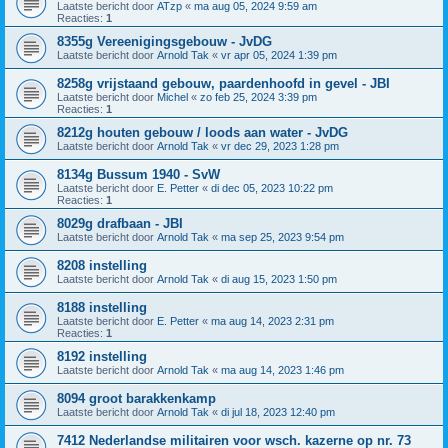
Laatste bericht door
ATzp
«
ma aug 05, 2024 9:59 am
Reacties:
1
8355g Vereenigingsgebouw - JvDG
Laatste bericht door
Arnold Tak
«
vr apr 05, 2024 1:39 pm
8258g vrijstaand gebouw, paardenhoofd in gevel - JBI
Laatste bericht door
Michel
«
zo feb 25, 2024 3:39 pm
Reacties:
1
8212g houten gebouw / loods aan water - JvDG
Laatste bericht door
Arnold Tak
«
vr dec 29, 2023 1:28 pm
8134g Bussum 1940 - SvW
Laatste bericht door
E. Petter
«
di dec 05, 2023 10:22 pm
Reacties:
1
8029g drafbaan - JBI
Laatste bericht door
Arnold Tak
«
ma sep 25, 2023 9:54 pm
8208 instelling
Laatste bericht door
Arnold Tak
«
di aug 15, 2023 1:50 pm
8188 instelling
Laatste bericht door
E. Petter
«
ma aug 14, 2023 2:31 pm
Reacties:
1
8192 instelling
Laatste bericht door
Arnold Tak
«
ma aug 14, 2023 1:46 pm
8094 groot barakkenkamp
Laatste bericht door
Arnold Tak
«
di jul 18, 2023 12:40 pm
7412 Nederlandse militairen voor wsch. kazerne op nr. 73