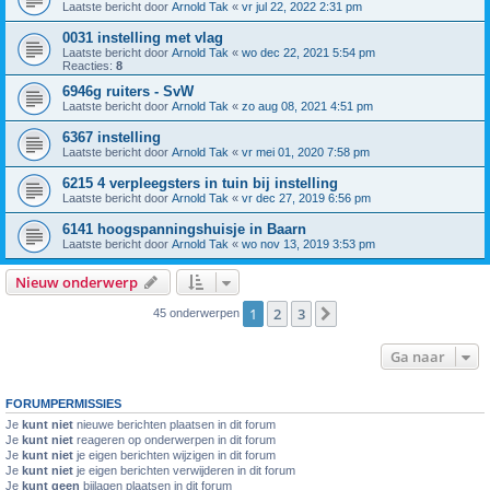
Laatste bericht door
Arnold Tak
«
vr jul 22, 2022 2:31 pm
0031 instelling met vlag
Laatste bericht door
Arnold Tak
«
wo dec 22, 2021 5:54 pm
Reacties:
8
6946g ruiters - SvW
Laatste bericht door
Arnold Tak
«
zo aug 08, 2021 4:51 pm
6367 instelling
Laatste bericht door
Arnold Tak
«
vr mei 01, 2020 7:58 pm
6215 4 verpleegsters in tuin bij instelling
Laatste bericht door
Arnold Tak
«
vr dec 27, 2019 6:56 pm
6141 hoogspanningshuisje in Baarn
Laatste bericht door
Arnold Tak
«
wo nov 13, 2019 3:53 pm
Nieuw onderwerp
1
2
3
Volgende
45 onderwerpen
Ga naar
FORUMPERMISSIES
Je
kunt niet
nieuwe berichten plaatsen in dit forum
Je
kunt niet
reageren op onderwerpen in dit forum
Je
kunt niet
je eigen berichten wijzigen in dit forum
Je
kunt niet
je eigen berichten verwijderen in dit forum
Je
kunt geen
bijlagen plaatsen in dit forum