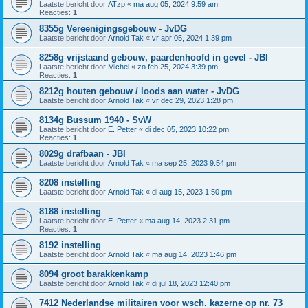
Laatste bericht door
ATzp
«
ma aug 05, 2024 9:59 am
Reacties:
1
8355g Vereenigingsgebouw - JvDG
Laatste bericht door
Arnold Tak
«
vr apr 05, 2024 1:39 pm
8258g vrijstaand gebouw, paardenhoofd in gevel - JBI
Laatste bericht door
Michel
«
zo feb 25, 2024 3:39 pm
Reacties:
1
8212g houten gebouw / loods aan water - JvDG
Laatste bericht door
Arnold Tak
«
vr dec 29, 2023 1:28 pm
8134g Bussum 1940 - SvW
Laatste bericht door
E. Petter
«
di dec 05, 2023 10:22 pm
Reacties:
1
8029g drafbaan - JBI
Laatste bericht door
Arnold Tak
«
ma sep 25, 2023 9:54 pm
8208 instelling
Laatste bericht door
Arnold Tak
«
di aug 15, 2023 1:50 pm
8188 instelling
Laatste bericht door
E. Petter
«
ma aug 14, 2023 2:31 pm
Reacties:
1
8192 instelling
Laatste bericht door
Arnold Tak
«
ma aug 14, 2023 1:46 pm
8094 groot barakkenkamp
Laatste bericht door
Arnold Tak
«
di jul 18, 2023 12:40 pm
7412 Nederlandse militairen voor wsch. kazerne op nr. 73