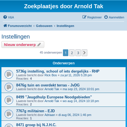
Zoekplaatjes door Arnold Tak
V&A
Registreer
Aanmelden
Forumoverzicht
Gebouwen
Instellingen
Instellingen
Nieuw onderwerp
1
2
3
Volgende
45 onderwerpen
Onderwerpen
5736g instelling, school of iets dergelijks - RHP
Laatste bericht door
Rick Bos
«
za jul 11, 2026 5:28 pm
Reacties:
4
8476g tuin en overdekt terras - JvDG
Laatste bericht door
Arnold Tak
«
ma sep 23, 2024 10:01 pm
8499 "Jeugdhulp Europese Noodgebieden"
Laatste bericht door
Arnold Tak
«
wo aug 14, 2024 10:18 pm
Reacties:
2
7767g militairen - EJD
Laatste bericht door
Adriaan
«
di aug 06, 2024 1:46 pm
Reacties:
1
8471 groep bij N.J.H.C.