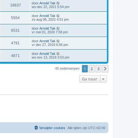
door
Arnold Tak
18637
wo dec 22, 2021 5:54 pm
door
Arnold Tak
5554
zo aug 08, 2021 4:51 pm
door
Arnold Tak
6531
vr mei 01, 2020 7:58 pm
door
Arnold Tak
4791
vr dec 27, 2019 6:56 pm
door
Arnold Tak
4871
wo nov 13, 2019 3:53 pm
1
2
3
Volgende
45 onderwerpen
Ga naar
Verwijder cookies
Alle tijden zijn
UTC+02:00