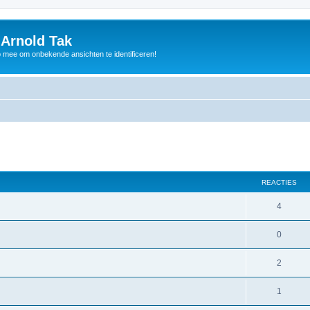
 Arnold Tak
p mee om onbekende ansichten te identificeren!
REACTIES
4
0
2
1