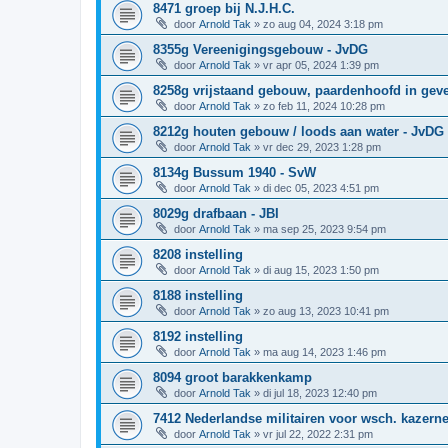
8471 groep bij N.J.H.C.
door
Arnold Tak
»
zo aug 04, 2024 3:18 pm
8355g Vereenigingsgebouw - JvDG
door
Arnold Tak
»
vr apr 05, 2024 1:39 pm
8258g vrijstaand gebouw, paardenhoofd in gevel
door
Arnold Tak
»
zo feb 11, 2024 10:28 pm
8212g houten gebouw / loods aan water - JvDG
door
Arnold Tak
»
vr dec 29, 2023 1:28 pm
8134g Bussum 1940 - SvW
door
Arnold Tak
»
di dec 05, 2023 4:51 pm
8029g drafbaan - JBI
door
Arnold Tak
»
ma sep 25, 2023 9:54 pm
8208 instelling
door
Arnold Tak
»
di aug 15, 2023 1:50 pm
8188 instelling
door
Arnold Tak
»
zo aug 13, 2023 10:41 pm
8192 instelling
door
Arnold Tak
»
ma aug 14, 2023 1:46 pm
8094 groot barakkenkamp
door
Arnold Tak
»
di jul 18, 2023 12:40 pm
7412 Nederlandse militairen voor wsch. kazerne
door
Arnold Tak
»
vr jul 22, 2022 2:31 pm