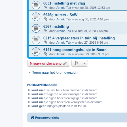
0031 instelling met vlag
door
Arnold Tak
»
wo feb 20, 2008 12:53 am
6946g ruiters - SvW
door
Arnold Tak
»
zo aug 08, 2021 4:51 pm
6367 instelling
door
Arnold Tak
»
vr mei 01, 2020 7:58 pm
6215 4 verpleegsters in tuin bij instelling
door
Arnold Tak
»
vr dec 27, 2019 6:56 pm
6141 hoogspanningshuisje in Baarn
door
Arnold Tak
»
wo nov 13, 2019 3:53 pm
Nieuw onderwerp
Terug naar het forumoverzicht
FORUMPERMISSIES
Je
kunt niet
nieuwe berichten plaatsen in dit forum
Je
kunt niet
reageren op onderwerpen in dit forum
Je
kunt niet
je eigen berichten wijzigen in dit forum
Je
kunt niet
je eigen berichten verwijderen in dit forum
Je
kunt geen
bijlagen plaatsen in dit forum
Forumoverzicht