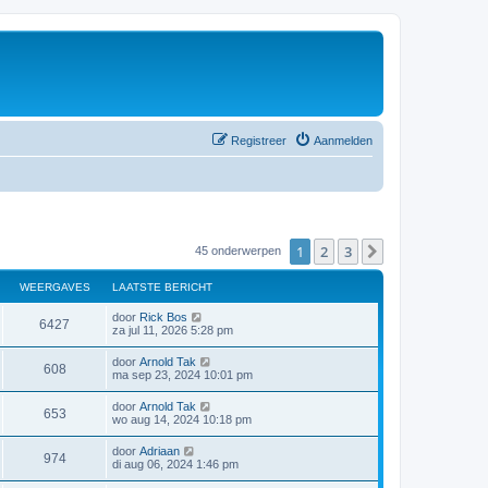
Registreer
Aanmelden
1
2
3
Volgende
45 onderwerpen
WEERGAVES
LAATSTE BERICHT
door
Rick Bos
6427
za jul 11, 2026 5:28 pm
door
Arnold Tak
608
ma sep 23, 2024 10:01 pm
door
Arnold Tak
653
wo aug 14, 2024 10:18 pm
door
Adriaan
974
di aug 06, 2024 1:46 pm