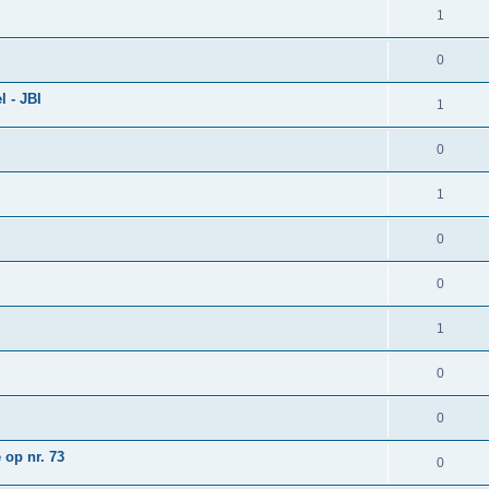
1
0
 - JBI
1
0
1
0
0
1
0
0
 op nr. 73
0