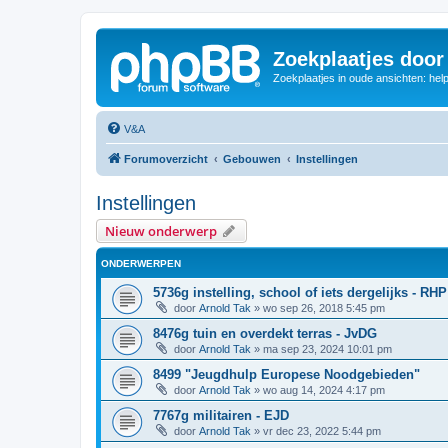
Zoekplaatjes door
Zoekplaatjes in oude ansichten: hel
V&A
Forumoverzicht
Gebouwen
Instellingen
Instellingen
Nieuw onderwerp
ONDERWERPEN
5736g instelling, school of iets dergelijks - RHP
door
Arnold Tak
»
wo sep 26, 2018 5:45 pm
8476g tuin en overdekt terras - JvDG
door
Arnold Tak
»
ma sep 23, 2024 10:01 pm
8499 "Jeugdhulp Europese Noodgebieden"
door
Arnold Tak
»
wo aug 14, 2024 4:17 pm
7767g militairen - EJD
door
Arnold Tak
»
vr dec 23, 2022 5:44 pm