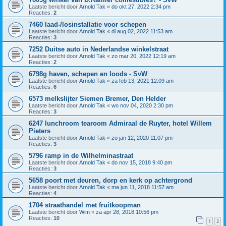
Laatste bericht door
Arnold Tak
«
do okt 27, 2022 2:34 pm
Reacties:
2
7460 laad-/losinstallatie voor schepen
Laatste bericht door
Arnold Tak
«
di aug 02, 2022 11:53 am
Reacties:
3
7252 Duitse auto in Nederlandse winkelstraat
Laatste bericht door
Arnold Tak
«
zo mar 20, 2022 12:19 am
Reacties:
2
6798g haven, schepen en loods - SvW
Laatste bericht door
Arnold Tak
«
za feb 13, 2021 12:09 am
Reacties:
6
6573 melkslijter Siemen Bremer, Den Helder
Laatste bericht door
Arnold Tak
«
wo nov 04, 2020 2:30 pm
Reacties:
3
6247 lunchroom tearoom Admiraal de Ruyter, hotel Willem
Pieters
Laatste bericht door
Arnold Tak
«
zo jan 12, 2020 11:07 pm
Reacties:
3
5796 ramp in de Wilhelminastraat
Laatste bericht door
Arnold Tak
«
do nov 15, 2018 9:40 pm
Reacties:
3
5658 poort met deuren, dorp en kerk op achtergrond
Laatste bericht door
Arnold Tak
«
ma jun 11, 2018 11:57 am
Reacties:
4
1704 straathandel met fruitkoopman
Laatste bericht door
Wim
«
za apr 28, 2018 10:56 pm
Reacties:
10
1
2