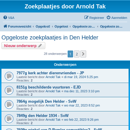
Zoekplaatjes door Arnold Tak
V&A
Registreer
Aanmelden
Forumoverzicht
Opgelost!
Opgelost
Opgeloste zoekplaatjes in Noord-Holland
Opgeloste zoekplaatjes in Den Helder
Opgeloste zoekplaatjes in Den Helder
Nieuw onderwerp
1
2
Volgende
28 onderwerpen
Onderwerpen
7977g kerk achter dierenvrienden - JP
Laatste bericht door
Arnold Tak
«
di mar 19, 2024 5:25 pm
Reacties:
2
8151g beschilderde vuurtoren - EJD
Laatste bericht door
Arnold Tak
«
ma dec 11, 2023 3:10 pm
Reacties:
2
7864g mogelijk Den Helder - SvW
Laatste bericht door
Arnold Tak
«
wo mar 22, 2023 8:52 pm
Reacties:
2
7849g den Helder 1934 - SvW
Laatste bericht door
Arnold Tak
«
wo feb 22, 2023 9:26 pm
Reacties:
2
7609g winkel van D.Ramler comestibles? - SvW