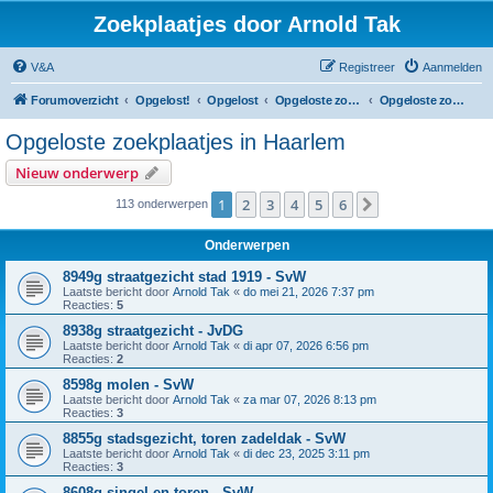
Zoekplaatjes door Arnold Tak
V&A
Registreer
Aanmelden
Forumoverzicht
Opgelost!
Opgelost
Opgeloste zoekplaatjes in Noord-Holland
Opgeloste zoekplaatjes in Haarlem
Opgeloste zoekplaatjes in Haarlem
Nieuw onderwerp
1
2
3
4
5
6
Volgende
113 onderwerpen
Onderwerpen
8949g straatgezicht stad 1919 - SvW
Laatste bericht door
Arnold Tak
«
do mei 21, 2026 7:37 pm
Reacties:
5
8938g straatgezicht - JvDG
Laatste bericht door
Arnold Tak
«
di apr 07, 2026 6:56 pm
Reacties:
2
8598g molen - SvW
Laatste bericht door
Arnold Tak
«
za mar 07, 2026 8:13 pm
Reacties:
3
8855g stadsgezicht, toren zadeldak - SvW
Laatste bericht door
Arnold Tak
«
di dec 23, 2025 3:11 pm
Reacties:
3
8608g singel en toren - SvW