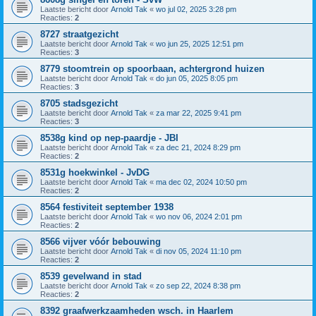
Laatste bericht door
Arnold Tak
«
wo jul 02, 2025 3:28 pm
Reacties:
2
8727 straatgezicht
Laatste bericht door
Arnold Tak
«
wo jun 25, 2025 12:51 pm
Reacties:
3
8779 stoomtrein op spoorbaan, achtergrond huizen
Laatste bericht door
Arnold Tak
«
do jun 05, 2025 8:05 pm
Reacties:
3
8705 stadsgezicht
Laatste bericht door
Arnold Tak
«
za mar 22, 2025 9:41 pm
Reacties:
3
8538g kind op nep-paardje - JBI
Laatste bericht door
Arnold Tak
«
za dec 21, 2024 8:29 pm
Reacties:
2
8531g hoekwinkel - JvDG
Laatste bericht door
Arnold Tak
«
ma dec 02, 2024 10:50 pm
Reacties:
2
8564 festiviteit september 1938
Laatste bericht door
Arnold Tak
«
wo nov 06, 2024 2:01 pm
Reacties:
2
8566 vijver vóór bebouwing
Laatste bericht door
Arnold Tak
«
di nov 05, 2024 11:10 pm
Reacties:
2
8539 gevelwand in stad
Laatste bericht door
Arnold Tak
«
zo sep 22, 2024 8:38 pm
Reacties:
2
8392 graafwerkzaamheden wsch. in Haarlem