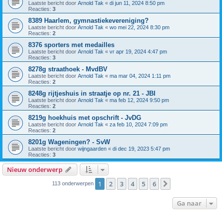
Laatste bericht door
Arnold Tak
«
di jun 11, 2024 8:50 pm
Reacties:
3
8389 Haarlem, gymnastiekevereniging?
Laatste bericht door
Arnold Tak
«
wo mei 22, 2024 8:30 pm
Reacties:
2
8376 sporters met medailles
Laatste bericht door
Arnold Tak
«
vr apr 19, 2024 4:47 pm
Reacties:
3
8278g straathoek - MvdBV
Laatste bericht door
Arnold Tak
«
ma mar 04, 2024 1:11 pm
Reacties:
2
8248g rijtjeshuis in straatje op nr. 21 - JBI
Laatste bericht door
Arnold Tak
«
ma feb 12, 2024 9:50 pm
Reacties:
2
8219g hoekhuis met opschrift - JvDG
Laatste bericht door
Arnold Tak
«
za feb 10, 2024 7:09 pm
Reacties:
2
8201g Wageningen? - SvW
Laatste bericht door
wijngaarden
«
di dec 19, 2023 5:47 pm
Reacties:
3
Nieuw onderwerp
1
2
3
4
5
6
Volgende
113 onderwerpen
Ga naar