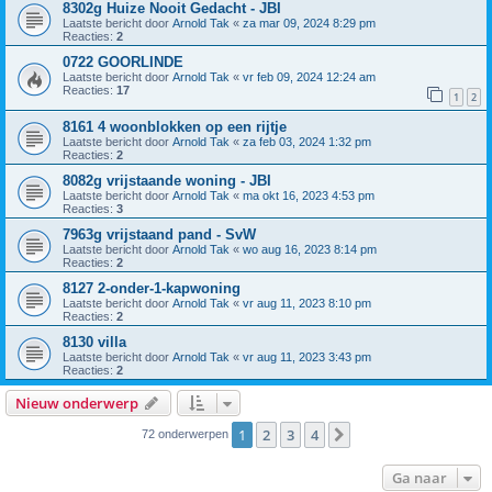
8302g Huize Nooit Gedacht - JBI
Laatste bericht door
Arnold Tak
«
za mar 09, 2024 8:29 pm
Reacties:
2
0722 GOORLINDE
Laatste bericht door
Arnold Tak
«
vr feb 09, 2024 12:24 am
Reacties:
17
1
2
8161 4 woonblokken op een rijtje
Laatste bericht door
Arnold Tak
«
za feb 03, 2024 1:32 pm
Reacties:
2
8082g vrijstaande woning - JBI
Laatste bericht door
Arnold Tak
«
ma okt 16, 2023 4:53 pm
Reacties:
3
7963g vrijstaand pand - SvW
Laatste bericht door
Arnold Tak
«
wo aug 16, 2023 8:14 pm
Reacties:
2
8127 2-onder-1-kapwoning
Laatste bericht door
Arnold Tak
«
vr aug 11, 2023 8:10 pm
Reacties:
2
8130 villa
Laatste bericht door
Arnold Tak
«
vr aug 11, 2023 3:43 pm
Reacties:
2
Nieuw onderwerp
1
2
3
4
Volgende
72 onderwerpen
Ga naar