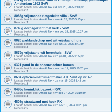
Amsterdam 1952 SvW
Laatste bericht door
Arnold Tak
«
di dec 23, 2025 3:13 pm
Reacties:
2
8088g vrijstaande rietgedekte villa - SvW
Laatste bericht door
Arnold Tak
«
wo okt 15, 2025 5:15 pm
Reacties:
3
8746g dorpsgezicht met kerk - SvW
Laatste bericht door
Arnold Tak
«
ma sep 15, 2025 10:27 pm
Reacties:
2
8820 parklandschap met wit vrijstaand huis
Laatste bericht door
Arnold Tak
«
zo jun 15, 2025 3:41 pm
Reacties:
2
8675g vrijstaand wit herenhuis - SvW
Laatste bericht door
Arnold Tak
«
zo jun 01, 2025 9:35 pm
Reacties:
6
0321 pand in de sneeuw achter bomen
Laatste bericht door
Arnold Tak
«
ma mar 17, 2025 10:25 pm
Reacties:
3
8694 opticien-instrumentmaker J.H. Smit op nr. 67
Laatste bericht door
Arnold Tak
«
za mar 15, 2025 1:42 pm
Reacties:
2
8498g koninklijk bezoek - RVC
Laatste bericht door
Arnold Tak
«
vr dec 27, 2024 10:19 pm
Reacties:
3
4808g straatwand met hoek RK
Laatste bericht door
Arnold Tak
«
zo nov 10, 2024 10:23 pm
Reacties:
5