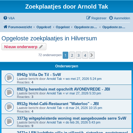
Zoekplaatjes door Arnold Tak
V&A
Registreer
Aanmelden
Forumoverzicht
Opgelost!
Opgelost
Opgeloste zoekplaatjes in Noord-Holland
Opgeloste zoekplaatjes in Hilversum
Opgeloste zoekplaatjes in Hilversum
Nieuw onderwerp
1
2
3
4
Volgende
72 onderwerpen
Onderwerpen
8942g Villa De Til - SvW
Laatste bericht door
Arnold Tak
«
wo mei 27, 2026 5:24 pm
Reacties:
4
8927g herenhuis met opschrift AVONDVREDE - JBI
Laatste bericht door
Arnold Tak
«
vr mar 27, 2026 5:33 pm
Reacties:
3
8912g Hotel-Café-Restaurant "Waterloo" - JBI
Laatste bericht door
Arnold Tak
«
di mar 24, 2026 10:15 pm
Reacties:
4
3373g witgepleisterde woning met aangebouwde serre SvW
Laatste bericht door
Arnold Tak
«
do feb 26, 2026 5:43 pm
Reacties:
9
2471g LFN luchtfoto villa in villawijk, rietenkap, poststempel