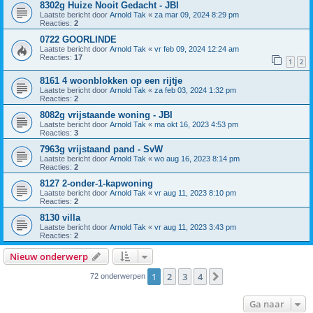
8302g Huize Nooit Gedacht - JBI
Laatste bericht door
Arnold Tak
«
za mar 09, 2024 8:29 pm
Reacties:
2
0722 GOORLINDE
Laatste bericht door
Arnold Tak
«
vr feb 09, 2024 12:24 am
Reacties:
17
1
2
8161 4 woonblokken op een rijtje
Laatste bericht door
Arnold Tak
«
za feb 03, 2024 1:32 pm
Reacties:
2
8082g vrijstaande woning - JBI
Laatste bericht door
Arnold Tak
«
ma okt 16, 2023 4:53 pm
Reacties:
3
7963g vrijstaand pand - SvW
Laatste bericht door
Arnold Tak
«
wo aug 16, 2023 8:14 pm
Reacties:
2
8127 2-onder-1-kapwoning
Laatste bericht door
Arnold Tak
«
vr aug 11, 2023 8:10 pm
Reacties:
2
8130 villa
Laatste bericht door
Arnold Tak
«
vr aug 11, 2023 3:43 pm
Reacties:
2
Nieuw onderwerp
1
2
3
4
Volgende
72 onderwerpen
Ga naar