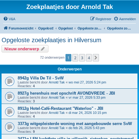
Zoekplaatjes door Arnold Tak
V&A
Registreer
Aanmelden
Forumoverzicht
Opgelost!
Opgelost
Opgeloste zoekplaatjes in Noord-Holland
Opgeloste zoekplaatjes in Hilversum
Opgeloste zoekplaatjes in Hilversum
Nieuw onderwerp
1
2
3
4
Volgende
72 onderwerpen
Onderwerpen
8942g Villa De Til - SvW
Laatste bericht door
Arnold Tak
«
wo mei 27, 2026 5:24 pm
Reacties:
4
8927g herenhuis met opschrift AVONDVREDE - JBI
Laatste bericht door
Arnold Tak
«
vr mar 27, 2026 5:33 pm
Reacties:
3
8912g Hotel-Café-Restaurant "Waterloo" - JBI
Laatste bericht door
Arnold Tak
«
di mar 24, 2026 10:15 pm
Reacties:
4
3373g witgepleisterde woning met aangebouwde serre SvW
Laatste bericht door
Arnold Tak
«
do feb 26, 2026 5:43 pm
Reacties:
9
2471g LFN luchtfoto villa in villawijk, rietenkap, poststempel