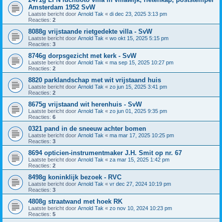
Amsterdam 1952 SvW
Laatste bericht door
Arnold Tak
«
di dec 23, 2025 3:13 pm
Reacties:
2
8088g vrijstaande rietgedekte villa - SvW
Laatste bericht door
Arnold Tak
«
wo okt 15, 2025 5:15 pm
Reacties:
3
8746g dorpsgezicht met kerk - SvW
Laatste bericht door
Arnold Tak
«
ma sep 15, 2025 10:27 pm
Reacties:
2
8820 parklandschap met wit vrijstaand huis
Laatste bericht door
Arnold Tak
«
zo jun 15, 2025 3:41 pm
Reacties:
2
8675g vrijstaand wit herenhuis - SvW
Laatste bericht door
Arnold Tak
«
zo jun 01, 2025 9:35 pm
Reacties:
6
0321 pand in de sneeuw achter bomen
Laatste bericht door
Arnold Tak
«
ma mar 17, 2025 10:25 pm
Reacties:
3
8694 opticien-instrumentmaker J.H. Smit op nr. 67
Laatste bericht door
Arnold Tak
«
za mar 15, 2025 1:42 pm
Reacties:
2
8498g koninklijk bezoek - RVC
Laatste bericht door
Arnold Tak
«
vr dec 27, 2024 10:19 pm
Reacties:
3
4808g straatwand met hoek RK
Laatste bericht door
Arnold Tak
«
zo nov 10, 2024 10:23 pm
Reacties:
5