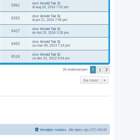
door
Arnold Tak
5991
di aug 02, 2016 7:01 pm
door
Arnold Tak
6262
di jun 21, 2016 7:46 pm
door
Arnold Tak
6427
do feb 25, 2016 3:35 pm
door
Arnold Tak
6462
za mar 09, 2013 7:14 pm
door
Arnold Tak
6516
za dec 01, 2012 6:54 pm
1
2
Volgende
26 onderwerpen
Ga naar
Verwijder cookies
Alle tijden zijn
UTC+02:00