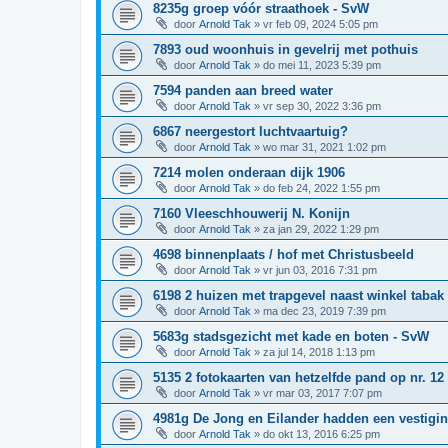
8235g groep vóór straathoek - SvW
door
Arnold Tak
»
vr feb 09, 2024 5:05 pm
7893 oud woonhuis in gevelrij met pothuis
door
Arnold Tak
»
do mei 11, 2023 5:39 pm
7594 panden aan breed water
door
Arnold Tak
»
vr sep 30, 2022 3:36 pm
6867 neergestort luchtvaartuig?
door
Arnold Tak
»
wo mar 31, 2021 1:02 pm
7214 molen onderaan dijk 1906
door
Arnold Tak
»
do feb 24, 2022 1:55 pm
7160 Vleeschhouwerij N. Konijn
door
Arnold Tak
»
za jan 29, 2022 1:29 pm
4698 binnenplaats / hof met Christusbeeld
door
Arnold Tak
»
vr jun 03, 2016 7:31 pm
6198 2 huizen met trapgevel naast winkel tabak
door
Arnold Tak
»
ma dec 23, 2019 7:39 pm
5683g stadsgezicht met kade en boten - SvW
door
Arnold Tak
»
za jul 14, 2018 1:13 pm
5135 2 fotokaarten van hetzelfde pand op nr. 1
door
Arnold Tak
»
vr mar 03, 2017 7:07 pm
4981g De Jong en Eilander hadden een vestigi
door
Arnold Tak
»
do okt 13, 2016 6:25 pm