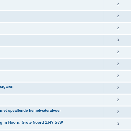
2
2
2
3
2
2
2
 sigaren
2
2
2 met opvallende hemelwaterafvoer
2
ng in Hoorn, Grote Noord 134? SvW
3