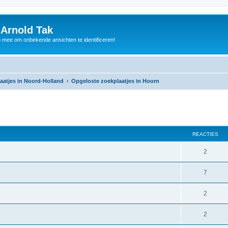
 Arnold Tak
p mee om onbekende ansichten te identificeren!
aatjes in Noord-Holland
Opgeloste zoekplaatjes in Hoorn
REACTIES
2
7
2
2