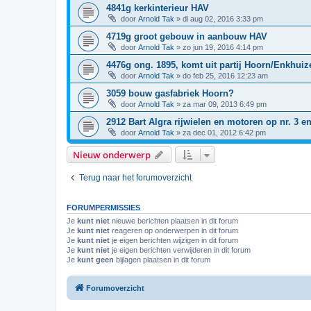
4841g kerkinterieur HAV
door
Arnold Tak
»
di aug 02, 2016 3:33 pm
4719g groot gebouw in aanbouw HAV
door
Arnold Tak
»
zo jun 19, 2016 4:14 pm
4476g ong. 1895, komt uit partij Hoorn/Enkhui
door
Arnold Tak
»
do feb 25, 2016 12:23 am
3059 bouw gasfabriek Hoorn?
door
Arnold Tak
»
za mar 09, 2013 6:49 pm
2912 Bart Algra rijwielen en motoren op nr. 3 e
door
Arnold Tak
»
za dec 01, 2012 6:42 pm
Nieuw onderwerp
Terug naar het forumoverzicht
FORUMPERMISSIES
Je
kunt niet
nieuwe berichten plaatsen in dit forum
Je
kunt niet
reageren op onderwerpen in dit forum
Je
kunt niet
je eigen berichten wijzigen in dit forum
Je
kunt niet
je eigen berichten verwijderen in dit forum
Je
kunt geen
bijlagen plaatsen in dit forum
Forumoverzicht