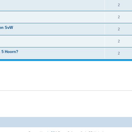
2
2
zen SvW
2
2
n 5 Hoorn?
2