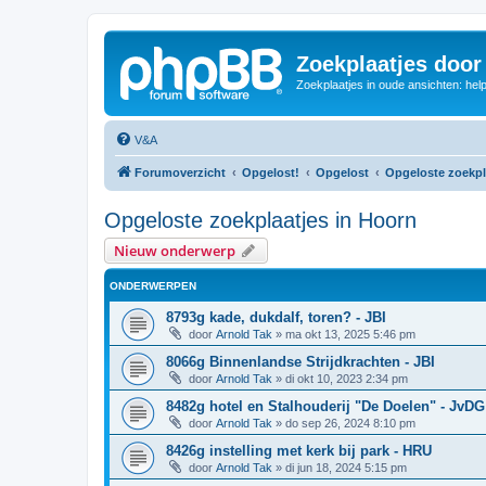
Zoekplaatjes door
Zoekplaatjes in oude ansichten: hel
V&A
Forumoverzicht
Opgelost!
Opgelost
Opgeloste zoekpl
Opgeloste zoekplaatjes in Hoorn
Nieuw onderwerp
ONDERWERPEN
8793g kade, dukdalf, toren? - JBI
door
Arnold Tak
»
ma okt 13, 2025 5:46 pm
8066g Binnenlandse Strijdkrachten - JBI
door
Arnold Tak
»
di okt 10, 2023 2:34 pm
8482g hotel en Stalhouderij "De Doelen" - JvDG
door
Arnold Tak
»
do sep 26, 2024 8:10 pm
8426g instelling met kerk bij park - HRU
door
Arnold Tak
»
di jun 18, 2024 5:15 pm