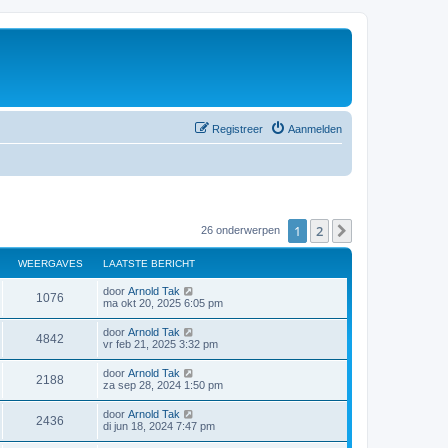
Registreer
Aanmelden
1
2
Volgende
26 onderwerpen
WEERGAVES
LAATSTE BERICHT
door
Arnold Tak
1076
ma okt 20, 2025 6:05 pm
door
Arnold Tak
4842
vr feb 21, 2025 3:32 pm
door
Arnold Tak
2188
za sep 28, 2024 1:50 pm
door
Arnold Tak
2436
di jun 18, 2024 7:47 pm