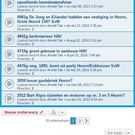
opvallende hemelwaterafvoer
Laatste bericht door
Arnold Tak
«
zo mar 05, 2017 2:27 pm
Reacties:
2
4981g De Jong en Eilander hadden een vestiging in Hoorn,
Grote Noord 134? SvW
Laatste bericht door
Arnold Tak
«
do okt 13, 2016 7:25 pm
Reacties:
3
4841g kerkinterieur HAV
Laatste bericht door
Arnold Tak
«
di aug 02, 2016 7:01 pm
Reacties:
2
4719g groot gebouw in aanbouw HAV
Laatste bericht door
Arnold Tak
«
di jun 21, 2016 7:46 pm
Reacties:
2
4476g ong. 1895, komt uit partij Hoorn/Enkhuizen SvW
Laatste bericht door
Arnold Tak
«
do feb 25, 2016 3:35 pm
Reacties:
2
3059 bouw gasfabriek Hoorn?
Laatste bericht door
Arnold Tak
«
za mar 09, 2013 7:14 pm
Reacties:
2
2912 Bart Algra rijwielen en motoren op nr. 3 en 5 Hoorn?
Laatste bericht door
Arnold Tak
«
za dec 01, 2012 6:54 pm
Reacties:
2
Nieuw onderwerp
1
2
Volgende
26 onderwerpen
Ga naar