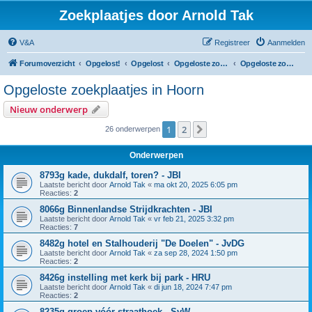
Zoekplaatjes door Arnold Tak
V&A
Registreer
Aanmelden
Forumoverzicht
Opgelost!
Opgelost
Opgeloste zoekplaatjes in Noord-Holland
Opgeloste zoekplaatjes in Hoorn
Opgeloste zoekplaatjes in Hoorn
Nieuw onderwerp
1
2
Volgende
26 onderwerpen
Onderwerpen
8793g kade, dukdalf, toren? - JBI
Laatste bericht door
Arnold Tak
«
ma okt 20, 2025 6:05 pm
Reacties:
2
8066g Binnenlandse Strijdkrachten - JBI
Laatste bericht door
Arnold Tak
«
vr feb 21, 2025 3:32 pm
Reacties:
7
8482g hotel en Stalhouderij "De Doelen" - JvDG
Laatste bericht door
Arnold Tak
«
za sep 28, 2024 1:50 pm
Reacties:
2
8426g instelling met kerk bij park - HRU
Laatste bericht door
Arnold Tak
«
di jun 18, 2024 7:47 pm
Reacties:
2
8235g groep vóór straathoek - SvW