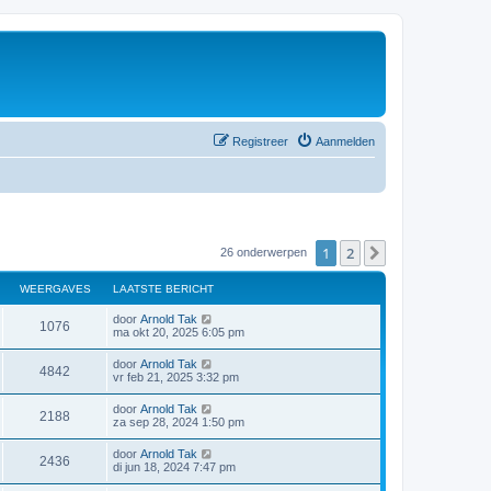
Registreer
Aanmelden
1
2
Volgende
26 onderwerpen
WEERGAVES
LAATSTE BERICHT
door
Arnold Tak
1076
ma okt 20, 2025 6:05 pm
door
Arnold Tak
4842
vr feb 21, 2025 3:32 pm
door
Arnold Tak
2188
za sep 28, 2024 1:50 pm
door
Arnold Tak
2436
di jun 18, 2024 7:47 pm