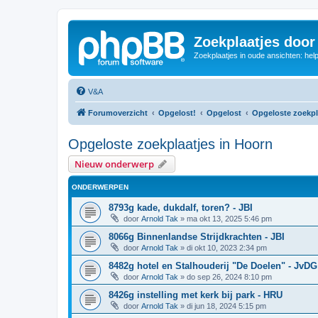
Zoekplaatjes door
Zoekplaatjes in oude ansichten: hel
V&A
Forumoverzicht
Opgelost!
Opgelost
Opgeloste zoekpl
Opgeloste zoekplaatjes in Hoorn
Nieuw onderwerp
ONDERWERPEN
8793g kade, dukdalf, toren? - JBI
door
Arnold Tak
»
ma okt 13, 2025 5:46 pm
8066g Binnenlandse Strijdkrachten - JBI
door
Arnold Tak
»
di okt 10, 2023 2:34 pm
8482g hotel en Stalhouderij "De Doelen" - JvDG
door
Arnold Tak
»
do sep 26, 2024 8:10 pm
8426g instelling met kerk bij park - HRU
door
Arnold Tak
»
di jun 18, 2024 5:15 pm