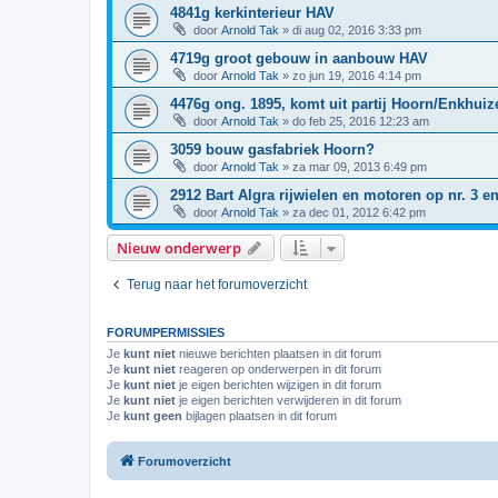
4841g kerkinterieur HAV
door
Arnold Tak
»
di aug 02, 2016 3:33 pm
4719g groot gebouw in aanbouw HAV
door
Arnold Tak
»
zo jun 19, 2016 4:14 pm
4476g ong. 1895, komt uit partij Hoorn/Enkhui
door
Arnold Tak
»
do feb 25, 2016 12:23 am
3059 bouw gasfabriek Hoorn?
door
Arnold Tak
»
za mar 09, 2013 6:49 pm
2912 Bart Algra rijwielen en motoren op nr. 3 e
door
Arnold Tak
»
za dec 01, 2012 6:42 pm
Nieuw onderwerp
Terug naar het forumoverzicht
FORUMPERMISSIES
Je
kunt niet
nieuwe berichten plaatsen in dit forum
Je
kunt niet
reageren op onderwerpen in dit forum
Je
kunt niet
je eigen berichten wijzigen in dit forum
Je
kunt niet
je eigen berichten verwijderen in dit forum
Je
kunt geen
bijlagen plaatsen in dit forum
Forumoverzicht