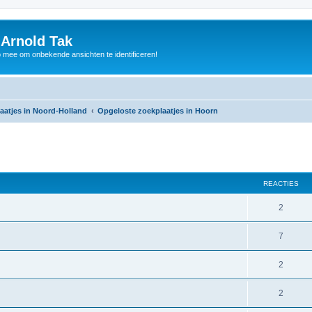
 Arnold Tak
p mee om onbekende ansichten te identificeren!
aatjes in Noord-Holland
Opgeloste zoekplaatjes in Hoorn
REACTIES
2
7
2
2