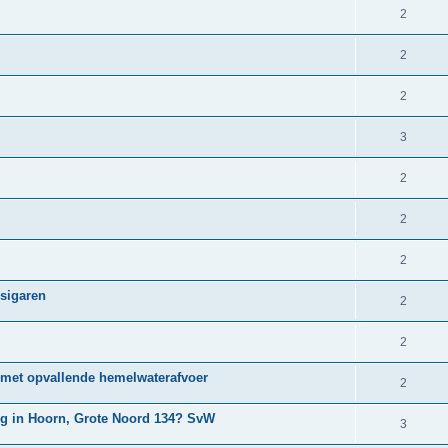
2
2
2
3
2
2
2
 sigaren
2
2
2 met opvallende hemelwaterafvoer
2
ng in Hoorn, Grote Noord 134? SvW
3