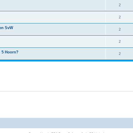
2
2
zen SvW
2
2
n 5 Hoorn?
2