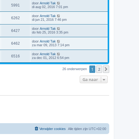
door
Arnold Tak
5991
di aug 02, 2016 7:01 pm
door
Arnold Tak
6262
di jun 21, 2016 7:46 pm
door
Arnold Tak
6427
do feb 25, 2016 3:35 pm
door
Arnold Tak
6462
za mar 09, 2013 7:14 pm
door
Arnold Tak
6516
za dec 01, 2012 6:54 pm
1
2
Volgende
26 onderwerpen
Ga naar
Verwijder cookies
Alle tijden zijn
UTC+02:00