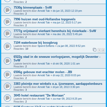
Reacties:
2
7530g binnenplaats - SvW
Laatste bericht door
Arnold Tak
«
do jun 15, 2023 12:19 pm
Reacties:
2
7996 huizen met oud-Hollandse topgevels
Laatste bericht door
Arnold Tak
«
ma jun 12, 2023 5:17 pm
Reacties:
2
7777g vrijstaand vierkant herenhuis bij rivierkade - SvW
Laatste bericht door
Arnold Tak
«
ma dec 26, 2022 5:45 pm
Reacties:
2
7104 waterbouw bij boogbrug
Laatste bericht door
Sjoerd Eeftens
«
za jan 08, 2022 8:52 pm
Reacties:
10
1
2
6522g stad in de sneeuw oorlogsjaren, mogelijk Deventer -
SvW
Laatste bericht door
Arnold Tak
«
di okt 06, 2020 1:01 am
Reacties:
2
6506g gebouw met erachter molen - JBI
Laatste bericht door
Arnold Tak
«
di sep 22, 2020 8:03 pm
Reacties:
2
3383 pleintje mer winkels o.a. ijzerwaren, aardappelenbeurs
Laatste bericht door
Arnold Tak
«
di jun 18, 2013 3:30 pm
Reacties:
3
3045 hotel restaurant "De Moriaan"
Laatste bericht door
Arnold Tak
«
za mar 09, 2013 8:25 pm
Reacties:
2