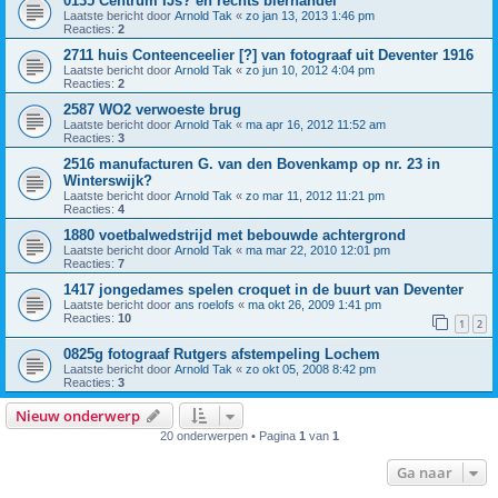
0135 Centrum IJs? en rechts bierhandel
Laatste bericht door
Arnold Tak
«
zo jan 13, 2013 1:46 pm
Reacties:
2
2711 huis Conteenceelier [?] van fotograaf uit Deventer 1916
Laatste bericht door
Arnold Tak
«
zo jun 10, 2012 4:04 pm
Reacties:
2
2587 WO2 verwoeste brug
Laatste bericht door
Arnold Tak
«
ma apr 16, 2012 11:52 am
Reacties:
3
2516 manufacturen G. van den Bovenkamp op nr. 23 in
Winterswijk?
Laatste bericht door
Arnold Tak
«
zo mar 11, 2012 11:21 pm
Reacties:
4
1880 voetbalwedstrijd met bebouwde achtergrond
Laatste bericht door
Arnold Tak
«
ma mar 22, 2010 12:01 pm
Reacties:
7
1417 jongedames spelen croquet in de buurt van Deventer
Laatste bericht door
ans roelofs
«
ma okt 26, 2009 1:41 pm
Reacties:
10
1
2
0825g fotograaf Rutgers afstempeling Lochem
Laatste bericht door
Arnold Tak
«
zo okt 05, 2008 8:42 pm
Reacties:
3
Nieuw onderwerp
20 onderwerpen • Pagina
1
van
1
Ga naar