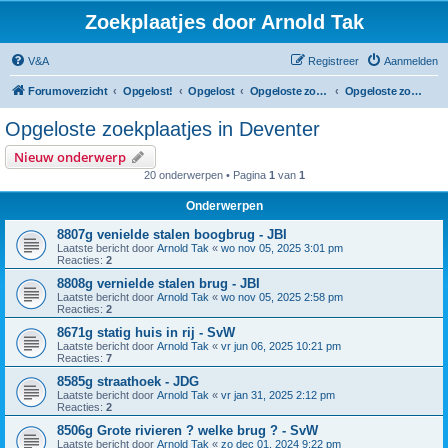
Zoekplaatjes door Arnold Tak
V&A
Registreer
Aanmelden
Forumoverzicht
Opgelost!
Opgelost
Opgeloste zoekplaatjes in Overijssel
Opgeloste zoekplaatjes in Deventer
Opgeloste zoekplaatjes in Deventer
Nieuw onderwerp
20 onderwerpen • Pagina
1
van
1
Onderwerpen
8807g venielde stalen boogbrug - JBI
Laatste bericht door
Arnold Tak
«
wo nov 05, 2025 3:01 pm
Reacties:
2
8808g vernielde stalen brug - JBI
Laatste bericht door
Arnold Tak
«
wo nov 05, 2025 2:58 pm
Reacties:
2
8671g statig huis in rij - SvW
Laatste bericht door
Arnold Tak
«
vr jun 06, 2025 10:21 pm
Reacties:
7
8585g straathoek - JDG
Laatste bericht door
Arnold Tak
«
vr jan 31, 2025 2:12 pm
Reacties:
2
8506g Grote rivieren ? welke brug ? - SvW
Laatste bericht door
Arnold Tak
«
zo dec 01, 2024 9:22 pm