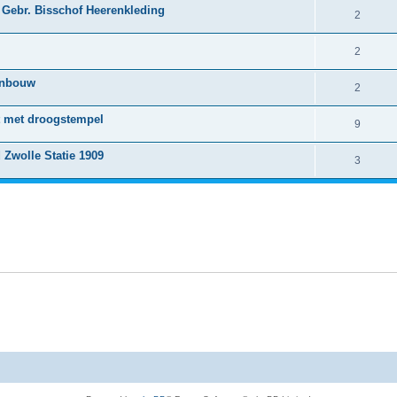
Gebr. Bisschof Heerenkleding
2
2
aanbouw
2
t met droogstempel
9
 Zwolle Statie 1909
3