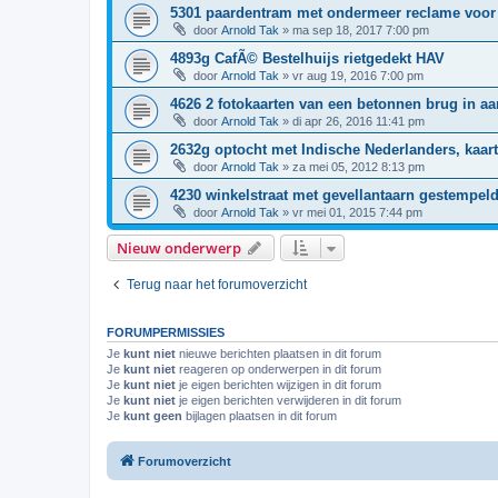
5301 paardentram met ondermeer reclame voor 
door
Arnold Tak
»
ma sep 18, 2017 7:00 pm
4893g CafÃ© Bestelhuijs rietgedekt HAV
door
Arnold Tak
»
vr aug 19, 2016 7:00 pm
4626 2 fotokaarten van een betonnen brug in 
door
Arnold Tak
»
di apr 26, 2016 11:41 pm
2632g optocht met Indische Nederlanders, kaar
door
Arnold Tak
»
za mei 05, 2012 8:13 pm
4230 winkelstraat met gevellantaarn gestempeld
door
Arnold Tak
»
vr mei 01, 2015 7:44 pm
Nieuw onderwerp
Terug naar het forumoverzicht
FORUMPERMISSIES
Je
kunt niet
nieuwe berichten plaatsen in dit forum
Je
kunt niet
reageren op onderwerpen in dit forum
Je
kunt niet
je eigen berichten wijzigen in dit forum
Je
kunt niet
je eigen berichten verwijderen in dit forum
Je
kunt geen
bijlagen plaatsen in dit forum
Forumoverzicht