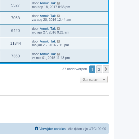
door
Arnold Tak
5527
ma sep 18, 2017 8:33 pm
door
Arnold Tak
7068
za aug 20, 2016 12:44 am
door
Arnold Tak
6420
wo apr 27, 2016 9:21 am
door
Arnold Tak
11844
ma jan 25, 2016 7:15 pm
door
Arnold Tak
7360
vr mei 01, 2015 11:43 pm
1
2
Volgende
37 onderwerpen
Ga naar
Verwijder cookies
Alle tijden zijn
UTC+02:00