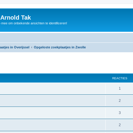
 Arnold Tak
p mee om onbekende ansichten te identificeren!
atjes in Overijssel
Opgeloste zoekplaatjes in Zwolle
REACTIES
1
2
3
2