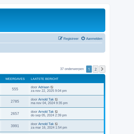
Registreer
Aanmelden
1
2
Volgende
37 onderwerpen
WEERGAVES
LAATSTE BERICHT
door
Adriaan
555
za nov 22, 2025 9:04 pm
door
Arnold Tak
2785
ma nov 04, 2024 9:35 pm
door
Arnold Tak
2657
do sep 05, 2024 2:39 pm
door
Arnold Tak
3991
za mar 16, 2024 1:54 pm