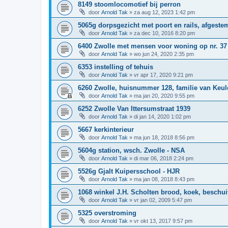
8149 stoomlocomotief bij perron
door
Arnold Tak
»
za aug 12, 2023 1:42 pm
5065g dorpsgezicht met poort en rails, afgeste
door
Arnold Tak
»
za dec 10, 2016 8:20 pm
6400 Zwolle met mensen voor woning op nr. 37
door
Arnold Tak
»
wo jun 24, 2020 2:35 pm
6353 instelling of tehuis
door
Arnold Tak
»
vr apr 17, 2020 9:21 pm
6260 Zwolle, huisnummer 128, familie van Keul
door
Arnold Tak
»
ma jan 20, 2020 9:55 pm
6252 Zwolle Van Ittersumstraat 1939
door
Arnold Tak
»
di jan 14, 2020 1:02 pm
5667 kerkinterieur
door
Arnold Tak
»
ma jun 18, 2018 8:56 pm
5604g station, wsch. Zwolle - NSA
door
Arnold Tak
»
di mar 06, 2018 2:24 pm
5526g Gjalt Kuipersschool - HJR
door
Arnold Tak
»
ma jan 08, 2018 8:43 pm
1068 winkel J.H. Scholten brood, koek, beschui
door
Arnold Tak
»
vr jan 02, 2009 5:47 pm
5325 overstroming
door
Arnold Tak
»
vr okt 13, 2017 9:57 pm