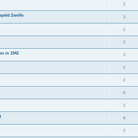
2
mpeld Zwolle
3
2
2
en in 1942
3
2
2
6
2
t
8
2