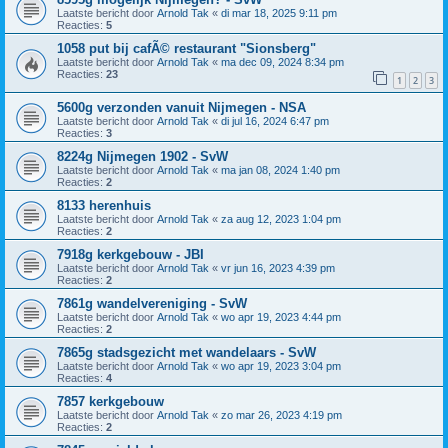
Laatste bericht door
Arnold Tak
«
di mar 18, 2025 9:11 pm
Reacties:
5
1058 put bij cafÃ© restaurant "Sionsberg"
Laatste bericht door
Arnold Tak
«
ma dec 09, 2024 8:34 pm
Reacties:
23
1
2
3
5600g verzonden vanuit Nijmegen - NSA
Laatste bericht door
Arnold Tak
«
di jul 16, 2024 6:47 pm
Reacties:
3
8224g Nijmegen 1902 - SvW
Laatste bericht door
Arnold Tak
«
ma jan 08, 2024 1:40 pm
Reacties:
2
8133 herenhuis
Laatste bericht door
Arnold Tak
«
za aug 12, 2023 1:04 pm
Reacties:
2
7918g kerkgebouw - JBI
Laatste bericht door
Arnold Tak
«
vr jun 16, 2023 4:39 pm
Reacties:
2
7861g wandelvereniging - SvW
Laatste bericht door
Arnold Tak
«
wo apr 19, 2023 4:44 pm
Reacties:
2
7865g stadsgezicht met wandelaars - SvW
Laatste bericht door
Arnold Tak
«
wo apr 19, 2023 3:04 pm
Reacties:
4
7857 kerkgebouw
Laatste bericht door
Arnold Tak
«
zo mar 26, 2023 4:19 pm
Reacties:
2