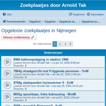
Zoekplaatjes door Arnold Tak
V&A
Registreer
Aanmelden
Forumoverzicht
Opgelost!
Opgelost
Opgeloste zoekplaatjes in Gelderland
Opgeloste zoekplaatjes in Nijmegen
Opgeloste zoekplaatjes in Nijmegen
Nieuw onderwerp
1
2
3
Volgende
56 onderwerpen
Onderwerpen
8966 ballonopstijging in stadion 1966
Laatste bericht door
Arnold Tak
«
zo jun 14, 2026 8:08 pm
Reacties:
2
7864g straatgezicht met 9 liggende personen - SvW
Laatste bericht door
Arnold Tak
«
wo okt 22, 2025 2:40 pm
Reacties:
6
8768g stadspanden huisnummer 9 - SvW
Laatste bericht door
Arnold Tak
«
ma sep 29, 2025 12:01 pm
Reacties:
6
8691g spoorbaan, links bebouwing - MvdB
Laatste bericht door
Arnold Tak
«
wo jul 02, 2025 2:50 pm
Reacties:
4
8595g mogelijk Nijmegen? - SvW