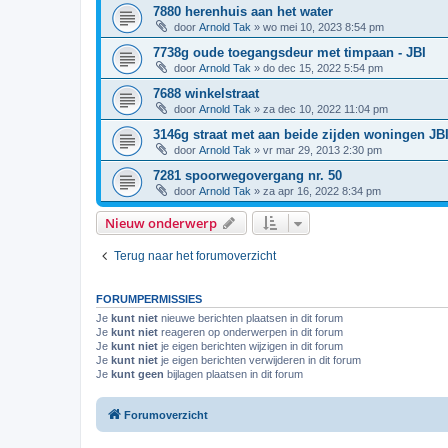
7880 herenhuis aan het water
door
Arnold Tak
»
wo mei 10, 2023 8:54 pm
7738g oude toegangsdeur met timpaan - JBI
door
Arnold Tak
»
do dec 15, 2022 5:54 pm
7688 winkelstraat
door
Arnold Tak
»
za dec 10, 2022 11:04 pm
3146g straat met aan beide zijden woningen JB
door
Arnold Tak
»
vr mar 29, 2013 2:30 pm
7281 spoorwegovergang nr. 50
door
Arnold Tak
»
za apr 16, 2022 8:34 pm
Nieuw onderwerp
Terug naar het forumoverzicht
FORUMPERMISSIES
Je
kunt niet
nieuwe berichten plaatsen in dit forum
Je
kunt niet
reageren op onderwerpen in dit forum
Je
kunt niet
je eigen berichten wijzigen in dit forum
Je
kunt niet
je eigen berichten verwijderen in dit forum
Je
kunt geen
bijlagen plaatsen in dit forum
Forumoverzicht