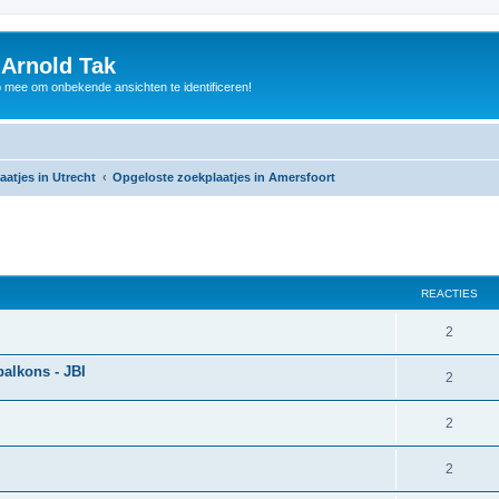
 Arnold Tak
p mee om onbekende ansichten te identificeren!
atjes in Utrecht
Opgeloste zoekplaatjes in Amersfoort
REACTIES
2
balkons - JBI
2
2
2