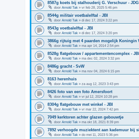
8587g koets bij stalhouderij G. Verschuur - JDG
door
Arnold Tak
»
vr feb 28, 2025 5:46 pm
8544g militair voetbalelftal - JBI
door
Arnold Tak
»
di dec 17, 2024 3:22 pm
8543g voetbalelftal - JBI
door
Arnold Tak
»
di dec 17, 2024 3:20 pm
3866g rijtuig met 4 paarden mogelijk Koningi
door
Arnold Tak
»
ma apr 14, 2014 2:54 pm
8528g flatgebouw / appartementencomplex - JB
door
Arnold Tak
»
ma dec 02, 2024 3:32 pm
8486g gracht - SvW
door
Arnold Tak
»
ma nov 04, 2024 6:15 pm
8163 herenhuis
door
Arnold Tak
»
za aug 12, 2023 3:43 pm
8426 foto van een foto Amersfoort
door
Arnold Tak
»
vr jul 12, 2024 10:28 pm
8304g flatgebouw met winkel - JBI
door
Arnold Tak
»
vr mar 22, 2024 7:42 pm
7049 kerktoren achter glazen gebouwtje
door
Arnold Tak
»
ma okt 18, 2021 8:39 pm
7892 verhoogde muziektent aan kademuur bij s
door
Arnold Tak
»
do mei 11, 2023 5:36 pm