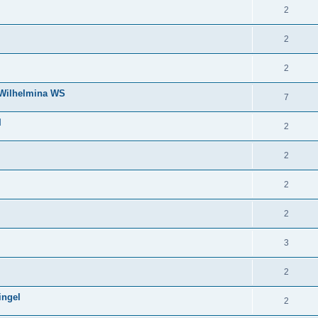
2
2
2
n Wilhelmina WS
7
I
2
2
2
2
3
2
ingel
2