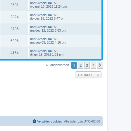
door
Arnold Tak
3601
wo mei 10, 2023 11:24 pm
door
Arnold Tak
3824
do dec 15, 2022 8:47 pm
door
Arnold Tak
3796
ma dec 12, 2022 3:53 pm
door
Arnold Tak
6906
ma sep 05, 2022 4:16 pm
door
Arnold Tak
4164
di apr 19, 2022 1:31 pm
1
2
3
4
Volgende
65 onderwerpen
Ga naar
Verwijder cookies
Alle tijden zijn
UTC+02:00