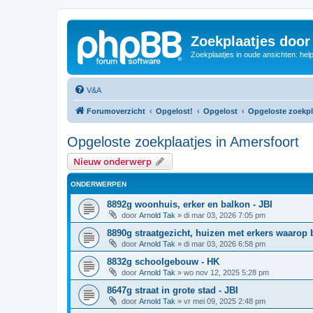
Zoekplaatjes door
Zoekplaatjes in oude ansichten: hel
V&A
Forumoverzicht
Opgelost!
Opgelost
Opgeloste zoekpla
Opgeloste zoekplaatjes in Amersfoort
Nieuw onderwerp
ONDERWERPEN
8892g woonhuis, erker en balkon - JBI
door
Arnold Tak
»
di mar 03, 2026 7:05 pm
8890g straatgezicht, huizen met erkers waarop 
door
Arnold Tak
»
di mar 03, 2026 6:58 pm
8832g schoolgebouw - HK
door
Arnold Tak
»
wo nov 12, 2025 5:28 pm
8647g straat in grote stad - JBI
door
Arnold Tak
»
vr mei 09, 2025 2:48 pm