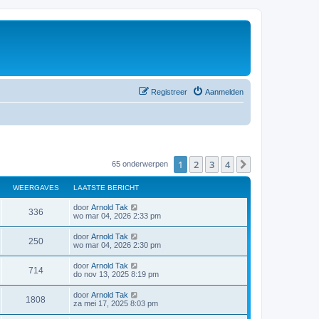
Registreer
Aanmelden
1
2
3
4
Volgende
65 onderwerpen
WEERGAVES
LAATSTE BERICHT
door
Arnold Tak
336
wo mar 04, 2026 2:33 pm
door
Arnold Tak
250
wo mar 04, 2026 2:30 pm
door
Arnold Tak
714
do nov 13, 2025 8:19 pm
door
Arnold Tak
1808
za mei 17, 2025 8:03 pm