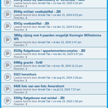
Laatste bericht door
Arnold Tak
«
zo mar 02, 2025 5:32 pm
Reacties:
2
8544g militair voetbalelftal - JBI
Laatste bericht door
Arnold Tak
«
za dec 21, 2024 8:23 pm
Reacties:
2
8543g voetbalelftal - JBI
Laatste bericht door
Arnold Tak
«
za dec 21, 2024 8:14 pm
Reacties:
2
3866g rijtuig met 4 paarden mogelijk Koningin Wilhelmina
WS
Laatste bericht door
Arnold Tak
«
di dec 10, 2024 2:47 pm
Reacties:
7
8528g flatgebouw / appartementencomplex - JBI
Laatste bericht door
Arnold Tak
«
ma dec 02, 2024 5:37 pm
Reacties:
2
8486g gracht - SvW
Laatste bericht door
Arnold Tak
«
di nov 05, 2024 11:21 pm
Reacties:
2
8163 herenhuis
Laatste bericht door
Arnold Tak
«
do aug 01, 2024 2:28 pm
Reacties:
2
8426 foto van een foto Amersfoort
Laatste bericht door
Arnold Tak
«
za jul 13, 2024 7:37 pm
Reacties:
2
8304g flatgebouw met winkel - JBI
Laatste bericht door
Arnold Tak
«
zo mar 24, 2024 1:50 pm
Reacties:
3