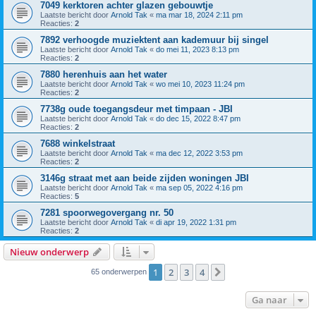
7049 kerktoren achter glazen gebouwtje
Laatste bericht door
Arnold Tak
«
ma mar 18, 2024 2:11 pm
Reacties:
2
7892 verhoogde muziektent aan kademuur bij singel
Laatste bericht door
Arnold Tak
«
do mei 11, 2023 8:13 pm
Reacties:
2
7880 herenhuis aan het water
Laatste bericht door
Arnold Tak
«
wo mei 10, 2023 11:24 pm
Reacties:
2
7738g oude toegangsdeur met timpaan - JBI
Laatste bericht door
Arnold Tak
«
do dec 15, 2022 8:47 pm
Reacties:
2
7688 winkelstraat
Laatste bericht door
Arnold Tak
«
ma dec 12, 2022 3:53 pm
Reacties:
2
3146g straat met aan beide zijden woningen JBI
Laatste bericht door
Arnold Tak
«
ma sep 05, 2022 4:16 pm
Reacties:
5
7281 spoorwegovergang nr. 50
Laatste bericht door
Arnold Tak
«
di apr 19, 2022 1:31 pm
Reacties:
2
Nieuw onderwerp
1
2
3
4
Volgende
65 onderwerpen
Ga naar