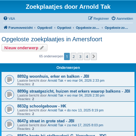
Zoekplaatjes door Arnold Tak
V&A
Registreer
Aanmelden
Forumoverzicht
Opgelost!
Opgelost
Opgeloste zoekplaatjes in Utrecht
Opgeloste zoekplaatjes in Amersfoort
Opgeloste zoekplaatjes in Amersfoort
Nieuw onderwerp
1
2
3
4
Volgende
65 onderwerpen
Onderwerpen
8892g woonhuis, erker en balkon - JBI
Laatste bericht door
Arnold Tak
«
wo mar 04, 2026 2:33 pm
Reacties:
2
8890g straatgezicht, huizen met erkers waarop balkons - JBI
Laatste bericht door
Arnold Tak
«
wo mar 04, 2026 2:30 pm
Reacties:
2
8832g schoolgebouw - HK
Laatste bericht door
Arnold Tak
«
do nov 13, 2025 8:19 pm
Reacties:
2
8647g straat in grote stad - JBI
Laatste bericht door
Arnold Tak
«
za mei 17, 2025 8:03 pm
Reacties:
2
8587g koets bij stalhouderij G. Verschuur - JDG