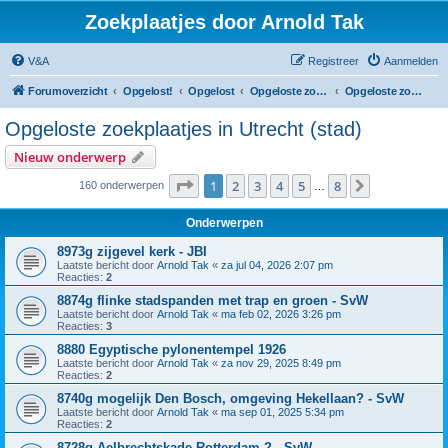
Zoekplaatjes door Arnold Tak
V&A
Registreer
Aanmelden
Forumoverzicht
Opgelost!
Opgelost
Opgeloste zoekplaatjes in Utrecht
Opgeloste zoekplaatjes in Utrecht (stad)
Opgeloste zoekplaatjes in Utrecht (stad)
Nieuw onderwerp
Pagina
1
van
8
1
2
3
4
5
8
Volgende
160 onderwerpen
…
Onderwerpen
8973g zijgevel kerk - JBI
Laatste bericht door
Arnold Tak
«
za jul 04, 2026 2:07 pm
Reacties:
2
8874g flinke stadspanden met trap en groen - SvW
Laatste bericht door
Arnold Tak
«
ma feb 02, 2026 3:26 pm
Reacties:
3
8880 Egyptische pylonentempel 1926
Laatste bericht door
Arnold Tak
«
za nov 29, 2025 8:49 pm
Reacties:
2
8740g mogelijk Den Bosch, omgeving Hekellaan? - SvW
Laatste bericht door
Arnold Tak
«
ma sep 01, 2025 5:34 pm
Reacties:
2
8728g Aelbrechtskade Rotterdam ? - SvW