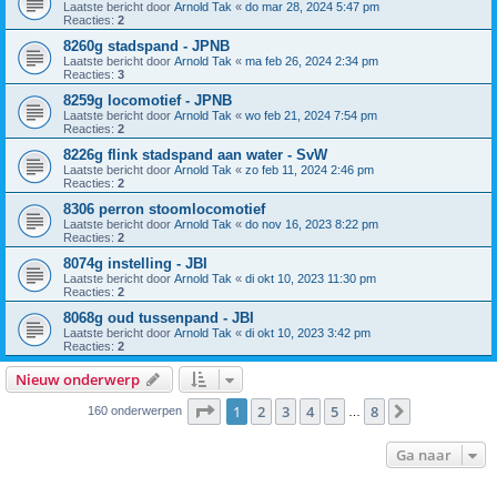
Laatste bericht door
Arnold Tak
«
do mar 28, 2024 5:47 pm
Reacties:
2
8260g stadspand - JPNB
Laatste bericht door
Arnold Tak
«
ma feb 26, 2024 2:34 pm
Reacties:
3
8259g locomotief - JPNB
Laatste bericht door
Arnold Tak
«
wo feb 21, 2024 7:54 pm
Reacties:
2
8226g flink stadspand aan water - SvW
Laatste bericht door
Arnold Tak
«
zo feb 11, 2024 2:46 pm
Reacties:
2
8306 perron stoomlocomotief
Laatste bericht door
Arnold Tak
«
do nov 16, 2023 8:22 pm
Reacties:
2
8074g instelling - JBI
Laatste bericht door
Arnold Tak
«
di okt 10, 2023 11:30 pm
Reacties:
2
8068g oud tussenpand - JBI
Laatste bericht door
Arnold Tak
«
di okt 10, 2023 3:42 pm
Reacties:
2
Nieuw onderwerp
Pagina
1
van
8
1
2
3
4
5
8
Volgende
160 onderwerpen
…
Ga naar