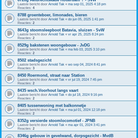
Laatste bericht door
Arnold Tak
«
ma sep 01, 2025 4:18 pm
Reacties:
4
8788 groenteboer, limonades, bieren
Laatste bericht door
Arnold Tak
«
do jun 05, 2025 1:41 pm
Reacties:
2
8643g stoomsleepboot Batavia, sluizen - SvW
Laatste bericht door
Arnold Tak
«
vr apr 25, 2025 8:24 pm
Reacties:
2
8529g bakstenen woongebouw - JvDG
Laatste bericht door
Arnold Tak
«
ma feb 03, 2025 3:10 pm
Reacties:
2
8502 stadsgezicht
Laatste bericht door
Arnold Tak
«
wo sep 04, 2024 8:41 pm
Reacties:
3
8450 Roermond, straat naar Station
Laatste bericht door
Arnold Tak
«
vr jul 19, 2024 7:45 pm
Reacties:
2
8435 wsch.Voorhout langs vaart
Laatste bericht door
Arnold Tak
«
do jul 18, 2024 9:16 pm
Reacties:
2
8405 tussenwoning met balkonnetje
Laatste bericht door
Arnold Tak
«
ma jul 01, 2024 12:18 pm
Reacties:
2
8352g versierde stoomlocomotief - JPNB
Laatste bericht door
Arnold Tak
«
ma apr 01, 2024 3:41 pm
Reacties:
2
8346g gebouw in gevelwand, dorpsgezicht - MvdB