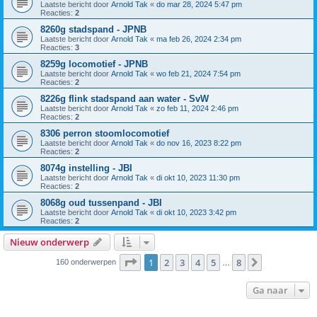
Laatste bericht door
Arnold Tak
«
do mar 28, 2024 5:47 pm
Reacties:
2
8260g stadspand - JPNB
Laatste bericht door
Arnold Tak
«
ma feb 26, 2024 2:34 pm
Reacties:
3
8259g locomotief - JPNB
Laatste bericht door
Arnold Tak
«
wo feb 21, 2024 7:54 pm
Reacties:
2
8226g flink stadspand aan water - SvW
Laatste bericht door
Arnold Tak
«
zo feb 11, 2024 2:46 pm
Reacties:
2
8306 perron stoomlocomotief
Laatste bericht door
Arnold Tak
«
do nov 16, 2023 8:22 pm
Reacties:
2
8074g instelling - JBI
Laatste bericht door
Arnold Tak
«
di okt 10, 2023 11:30 pm
Reacties:
2
8068g oud tussenpand - JBI
Laatste bericht door
Arnold Tak
«
di okt 10, 2023 3:42 pm
Reacties:
2
Nieuw onderwerp
Pagina
1
van
8
1
2
3
4
5
8
Volgende
160 onderwerpen
…
Ga naar