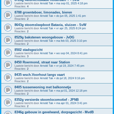
Laatste bericht door
Arnold Tak
«
ma sep 01, 2025 4:18 pm
Reacties:
4
8788 groenteboer, limonades, bieren
Laatste bericht door
Arnold Tak
«
do jun 05, 2025 1:41 pm
Reacties:
2
8643g stoomsleepboot Batavia, sluizen - SvW
Laatste bericht door
Arnold Tak
«
vr apr 25, 2025 8:24 pm
Reacties:
2
8529g bakstenen woongebouw - JvDG
Laatste bericht door
Arnold Tak
«
ma feb 03, 2025 3:10 pm
Reacties:
2
8502 stadsgezicht
Laatste bericht door
Arnold Tak
«
wo sep 04, 2024 8:41 pm
Reacties:
3
8450 Roermond, straat naar Station
Laatste bericht door
Arnold Tak
«
vr jul 19, 2024 7:45 pm
Reacties:
2
8435 wsch.Voorhout langs vaart
Laatste bericht door
Arnold Tak
«
do jul 18, 2024 9:16 pm
Reacties:
2
8405 tussenwoning met balkonnetje
Laatste bericht door
Arnold Tak
«
ma jul 01, 2024 12:18 pm
Reacties:
2
8352g versierde stoomlocomotief - JPNB
Laatste bericht door
Arnold Tak
«
ma apr 01, 2024 3:41 pm
Reacties:
2
8346g gebouw in gevelwand, dorpsgezicht - MvdB