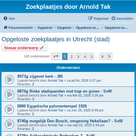
Zoekplaatjes door Arnold Tak
V&A
Registreer
Aanmelden
Forumoverzicht
Opgelost!
Opgelost
Opgeloste zoekplaatjes in Utrecht
Opgeloste zoekplaatjes in Utrecht (stad)
Opgeloste zoekplaatjes in Utrecht (stad)
Nieuw onderwerp
Pagina
1
van
8
1
2
3
4
5
8
Volgende
160 onderwerpen
…
Onderwerpen
8973g zijgevel kerk - JBI
Laatste bericht door
Arnold Tak
«
za jul 04, 2026 2:07 pm
Reacties:
2
8874g flinke stadspanden met trap en groen - SvW
Laatste bericht door
Arnold Tak
«
ma feb 02, 2026 3:26 pm
Reacties:
3
8880 Egyptische pylonentempel 1926
Laatste bericht door
Arnold Tak
«
za nov 29, 2025 8:49 pm
Reacties:
2
8740g mogelijk Den Bosch, omgeving Hekellaan? - SvW
Laatste bericht door
Arnold Tak
«
ma sep 01, 2025 5:34 pm
Reacties:
2
8728g Aelbrechtskade Rotterdam ? - SvW