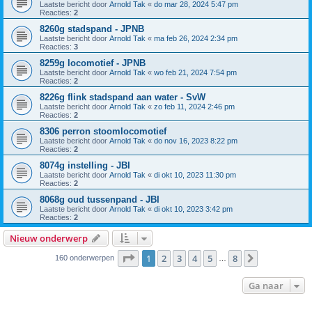
Laatste bericht door
Arnold Tak
«
do mar 28, 2024 5:47 pm
Reacties:
2
8260g stadspand - JPNB
Laatste bericht door
Arnold Tak
«
ma feb 26, 2024 2:34 pm
Reacties:
3
8259g locomotief - JPNB
Laatste bericht door
Arnold Tak
«
wo feb 21, 2024 7:54 pm
Reacties:
2
8226g flink stadspand aan water - SvW
Laatste bericht door
Arnold Tak
«
zo feb 11, 2024 2:46 pm
Reacties:
2
8306 perron stoomlocomotief
Laatste bericht door
Arnold Tak
«
do nov 16, 2023 8:22 pm
Reacties:
2
8074g instelling - JBI
Laatste bericht door
Arnold Tak
«
di okt 10, 2023 11:30 pm
Reacties:
2
8068g oud tussenpand - JBI
Laatste bericht door
Arnold Tak
«
di okt 10, 2023 3:42 pm
Reacties:
2
Nieuw onderwerp
Pagina
1
van
8
1
2
3
4
5
8
Volgende
160 onderwerpen
…
Ga naar