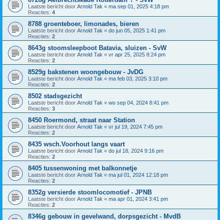
Laatste bericht door
Arnold Tak
«
ma sep 01, 2025 4:18 pm
Reacties:
4
8788 groenteboer, limonades, bieren
Laatste bericht door
Arnold Tak
«
do jun 05, 2025 1:41 pm
Reacties:
2
8643g stoomsleepboot Batavia, sluizen - SvW
Laatste bericht door
Arnold Tak
«
vr apr 25, 2025 8:24 pm
Reacties:
2
8529g bakstenen woongebouw - JvDG
Laatste bericht door
Arnold Tak
«
ma feb 03, 2025 3:10 pm
Reacties:
2
8502 stadsgezicht
Laatste bericht door
Arnold Tak
«
wo sep 04, 2024 8:41 pm
Reacties:
3
8450 Roermond, straat naar Station
Laatste bericht door
Arnold Tak
«
vr jul 19, 2024 7:45 pm
Reacties:
2
8435 wsch.Voorhout langs vaart
Laatste bericht door
Arnold Tak
«
do jul 18, 2024 9:16 pm
Reacties:
2
8405 tussenwoning met balkonnetje
Laatste bericht door
Arnold Tak
«
ma jul 01, 2024 12:18 pm
Reacties:
2
8352g versierde stoomlocomotief - JPNB
Laatste bericht door
Arnold Tak
«
ma apr 01, 2024 3:41 pm
Reacties:
2
8346g gebouw in gevelwand, dorpsgezicht - MvdB