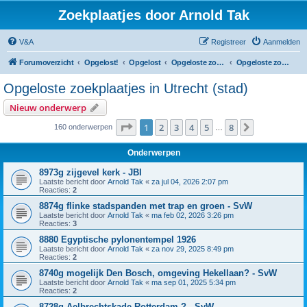
Zoekplaatjes door Arnold Tak
V&A
Registreer
Aanmelden
Forumoverzicht
Opgelost!
Opgelost
Opgeloste zoekplaatjes in Utrecht
Opgeloste zoekplaatjes in Utrecht (stad)
Opgeloste zoekplaatjes in Utrecht (stad)
Nieuw onderwerp
Pagina
1
van
8
1
2
3
4
5
8
Volgende
160 onderwerpen
…
Onderwerpen
8973g zijgevel kerk - JBI
Laatste bericht door
Arnold Tak
«
za jul 04, 2026 2:07 pm
Reacties:
2
8874g flinke stadspanden met trap en groen - SvW
Laatste bericht door
Arnold Tak
«
ma feb 02, 2026 3:26 pm
Reacties:
3
8880 Egyptische pylonentempel 1926
Laatste bericht door
Arnold Tak
«
za nov 29, 2025 8:49 pm
Reacties:
2
8740g mogelijk Den Bosch, omgeving Hekellaan? - SvW
Laatste bericht door
Arnold Tak
«
ma sep 01, 2025 5:34 pm
Reacties:
2
8728g Aelbrechtskade Rotterdam ? - SvW