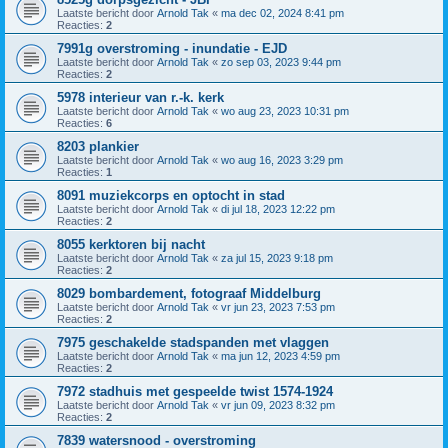
Laatste bericht door
Arnold Tak
«
ma dec 02, 2024 8:41 pm
Reacties:
2
7991g overstroming - inundatie - EJD
Laatste bericht door
Arnold Tak
«
zo sep 03, 2023 9:44 pm
Reacties:
2
5978 interieur van r.-k. kerk
Laatste bericht door
Arnold Tak
«
wo aug 23, 2023 10:31 pm
Reacties:
6
8203 plankier
Laatste bericht door
Arnold Tak
«
wo aug 16, 2023 3:29 pm
Reacties:
1
8091 muziekcorps en optocht in stad
Laatste bericht door
Arnold Tak
«
di jul 18, 2023 12:22 pm
Reacties:
2
8055 kerktoren bij nacht
Laatste bericht door
Arnold Tak
«
za jul 15, 2023 9:18 pm
Reacties:
2
8029 bombardement, fotograaf Middelburg
Laatste bericht door
Arnold Tak
«
vr jun 23, 2023 7:53 pm
Reacties:
2
7975 geschakelde stadspanden met vlaggen
Laatste bericht door
Arnold Tak
«
ma jun 12, 2023 4:59 pm
Reacties:
2
7972 stadhuis met gespeelde twist 1574-1924
Laatste bericht door
Arnold Tak
«
vr jun 09, 2023 8:32 pm
Reacties:
2
7839 watersnood - overstroming