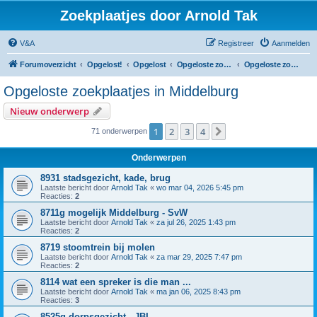
Zoekplaatjes door Arnold Tak
V&A
Registreer
Aanmelden
Forumoverzicht
Opgelost!
Opgelost
Opgeloste zoekplaatjes in Zeeland
Opgeloste zoekplaatjes in Middelburg
Opgeloste zoekplaatjes in Middelburg
Nieuw onderwerp
1
2
3
4
Volgende
71 onderwerpen
Onderwerpen
8931 stadsgezicht, kade, brug
Laatste bericht door
Arnold Tak
«
wo mar 04, 2026 5:45 pm
Reacties:
2
8711g mogelijk Middelburg - SvW
Laatste bericht door
Arnold Tak
«
za jul 26, 2025 1:43 pm
Reacties:
2
8719 stoomtrein bij molen
Laatste bericht door
Arnold Tak
«
za mar 29, 2025 7:47 pm
Reacties:
2
8114 wat een spreker is die man ...
Laatste bericht door
Arnold Tak
«
ma jan 06, 2025 8:43 pm
Reacties:
3
8525g dorpsgezicht - JBI