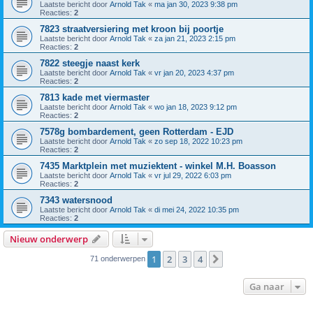
Laatste bericht door
Arnold Tak
«
ma jan 30, 2023 9:38 pm
Reacties:
2
7823 straatversiering met kroon bij poortje
Laatste bericht door
Arnold Tak
«
za jan 21, 2023 2:15 pm
Reacties:
2
7822 steegje naast kerk
Laatste bericht door
Arnold Tak
«
vr jan 20, 2023 4:37 pm
Reacties:
2
7813 kade met viermaster
Laatste bericht door
Arnold Tak
«
wo jan 18, 2023 9:12 pm
Reacties:
2
7578g bombardement, geen Rotterdam - EJD
Laatste bericht door
Arnold Tak
«
zo sep 18, 2022 10:23 pm
Reacties:
2
7435 Marktplein met muziektent - winkel M.H. Boasson
Laatste bericht door
Arnold Tak
«
vr jul 29, 2022 6:03 pm
Reacties:
2
7343 watersnood
Laatste bericht door
Arnold Tak
«
di mei 24, 2022 10:35 pm
Reacties:
2
Nieuw onderwerp
1
2
3
4
Volgende
71 onderwerpen
Ga naar